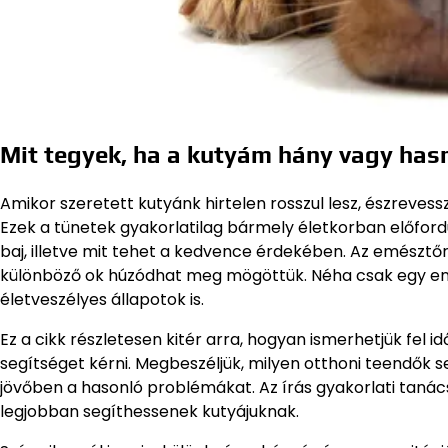
Mit tegyek, ha a kutyám hány vagy ha
Amikor szeretett kutyánk hirtelen rosszul lesz, észrev
Ezek a tünetek gyakorlatilag bármely életkorban előfordu
baj, illetve mit tehet a kedvence érdekében. Az emészt
különböző ok húzódhat meg mögöttük. Néha csak egy eny
életveszélyes állapotok is.
Ez a cikk részletesen kitér arra, hogyan ismerhetjük fel id
segítséget kérni. Megbeszéljük, milyen otthoni teendők s
jövőben a hasonló problémákat. Az írás gyakorlati tanác
legjobban segíthessenek kutyájuknak.