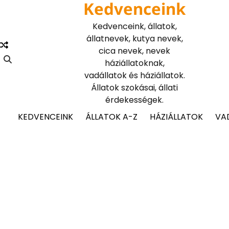
Kedvenceink
Skip
to
Kedvenceink, állatok,
content
állatnevek, kutya nevek,
cica nevek, nevek
háziállatoknak,
vadállatok és háziállatok.
Állatok szokásai, állati
érdekességek.
KEDVENCEINK
ÁLLATOK A-Z
HÁZIÁLLATOK
VA