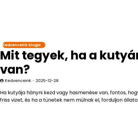
Kedvenceink blogja
Mit tegyek, ha a kut
van?
Kedvenceink
2025-12-28
Ha kutyája hányni kezd vagy hasmenése van, fontos, hogy 
friss vizet, és ha a tünetek nem múlnak el, forduljon állat