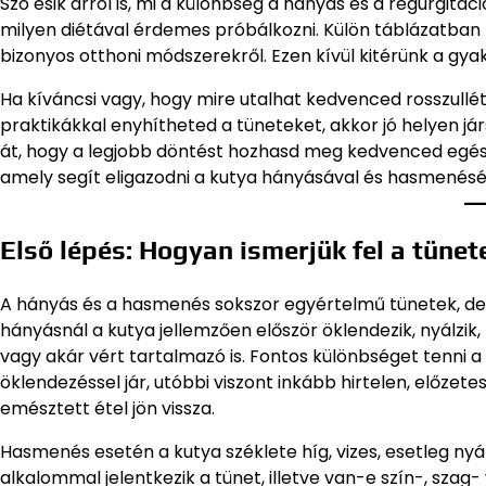
Szó esik arról is, mi a különbség a hányás és a regurgitác
milyen diétával érdemes próbálkozni. Külön táblázatban 
bizonyos otthoni módszerekről. Ezen kívül kitérünk a gyako
Ha kíváncsi vagy, hogy mire utalhat kedvenced rosszullét
praktikákkal enyhítheted a tüneteket, akkor jó helyen já
át, hogy a legjobb döntést hozhasd meg kedvenced egés
amely segít eligazodni a kutya hányásával és hasmenés
Első lépés: Hogyan ismerjük fel a tünet
A hányás és a hasmenés sokszor egyértelmű tünetek, de 
hányásnál a kutya jellemzően először öklendezik, nyálzik,
vagy akár vért tartalmazó is. Fontos különbséget tenni a 
öklendezéssel jár, utóbbi viszont inkább hirtelen, előzet
emésztett étel jön vissza.
Hasmenés esetén a kutya széklete híg, vizes, esetleg nyál
alkalommal jelentkezik a tünet, illetve van-e szín-, szag