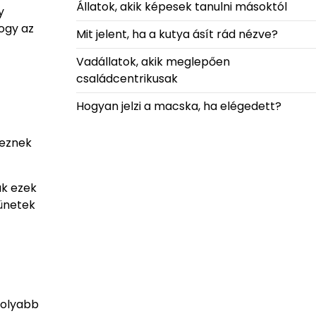
Állatok, akik képesek tanulni másoktól
y
ogy az
Mit jelent, ha a kutya ásít rád nézve?
Vadállatok, akik meglepően
családcentrikusak
Hogyan jelzi a macska, ha elégedett?
keznek
uk ezek
tünetek
molyabb