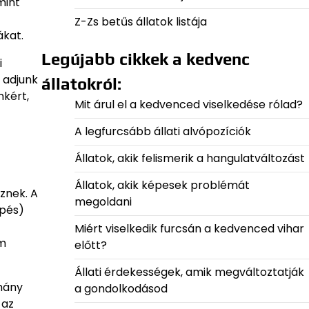
mint
Z-Zs betűs állatok listája
ákat.
Legújabb cikkek a kedvenc
i
 adjunk
állatokról:
kért,
Mit árul el a kedvenced viselkedése rólad?
A legfurcsább állati alvópozíciók
Állatok, akik felismerik a hangulatváltozást
Állatok, akik képesek problémát
znek. A
megoldani
epés)
Miért viselkedik furcsán a kedvenced vihar
em
előtt?
Állati érdekességek, amik megváltoztatják
 hány
a gondolkodásod
 az