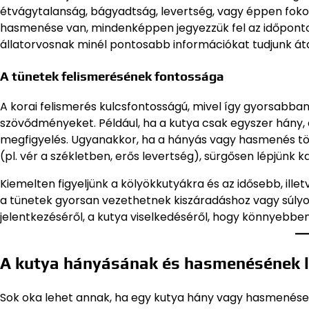
étvágytalanság, bágyadtság, levertség, vagy éppen fokoz
hasmenése van, mindenképpen jegyezzük fel az időpontok
állatorvosnak minél pontosabb információkat tudjunk áta
A tünetek felismerésének fontossága
A korai felismerés kulcsfontosságú, mivel így gyorsabban
szövődményeket. Például, ha a kutya csak egyszer hány, 
megfigyelés. Ugyanakkor, ha a hányás vagy hasmenés több
(pl. vér a székletben, erős levertség), sürgősen lépjünk k
Kiemelten figyeljünk a kölyökkutyákra és az idősebb, ill
a tünetek gyorsan vezethetnek kiszáradáshoz vagy súlyo
jelentkezéséről, a kutya viselkedéséről, hogy könnyebbe
A kutya hányásának és hasmenésének l
Sok oka lehet annak, ha egy kutya hány vagy hasmenés