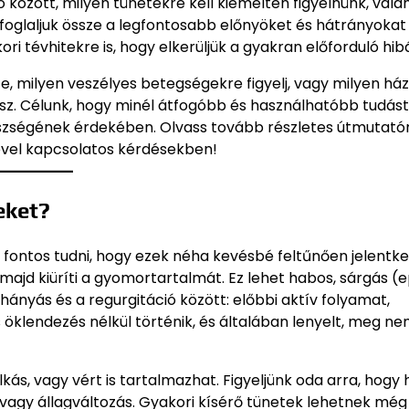
ió között, milyen tünetekre kell kiemelten figyelnünk, vala
foglaljuk össze a legfontosabb előnyöket és hátrányokat
ri tévhitekre is, hogy elkerüljük a gyakran előforduló hib
e, milyen veszélyes betegségekre figyelj, vagy milyen ház
rsz. Célunk, hogy minél átfogóbb és használhatóbb tudást
zségének érdekében. Olvass tovább részletes útmutatón
ével kapcsolatos kérdésekben!
eket?
fontos tudni, hogy ezek néha kevésbé feltűnően jelentke
 majd kiüríti a gyomortartalmát. Ez lehet habos, sárgás (
hányás és a regurgitáció között: előbbi aktív folyamat,
es öklendezés nélkül történik, és általában lenyelt, meg n
kás, vagy vért is tartalmazhat. Figyeljünk oda arra, hogy
- vagy állagváltozás. Gyakori kísérő tünetek lehetnek még