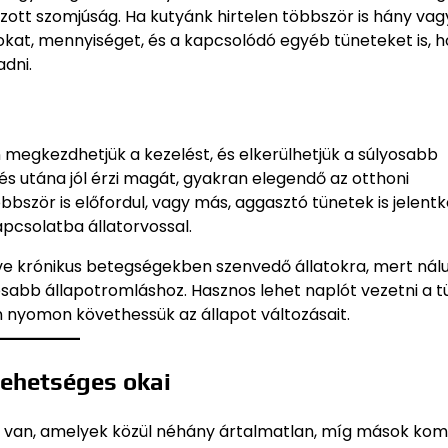
ott szomjúság. Ha kutyánk hirtelen többször is hány vag
at, mennyiséget, és a kapcsolódó egyéb tüneteket is, h
dni.
 megkezdhetjük a kezelést, és elkerülhetjük a súlyosabb
és utána jól érzi magát, gyakran elegendő az otthoni
ször is előfordul, vagy más, aggasztó tünetek is jelent
apcsolatba állatorvossal.
etve krónikus betegségekben szenvedő állatokra, mert nál
sabb állapotromláshoz. Hasznos lehet naplót vezetni a 
n nyomon követhessük az állapot változásait.
ehetséges okai
e van, amelyek közül néhány ártalmatlan, míg mások ko