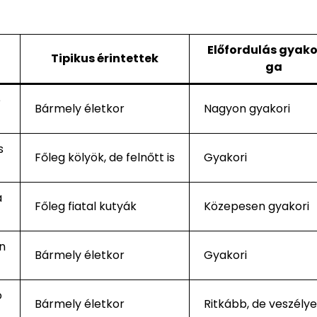
Előfordulás gyako
Tipikus érintettek
ga
é
Bármely életkor
Nagyon gyakori
s
Főleg kölyök, de felnőtt is
Gyakori
a
Főleg fiatal kutyák
Közepesen gyakori
n
Bármely életkor
Gyakori
o
Bármely életkor
Ritkább, de veszélye