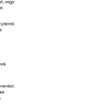
at, vagy
at
tyáknál.
s
nak
.
smenést.
rek
s