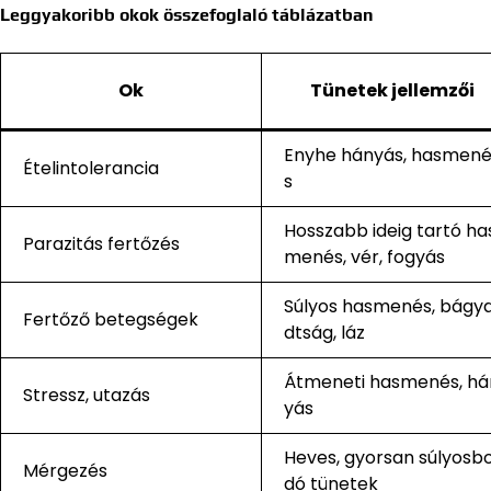
Leggyakoribb okok összefoglaló táblázatban
Ok
Tünetek jellemzői
Enyhe hányás, hasmen
Ételintolerancia
s
Hosszabb ideig tartó ha
Parazitás fertőzés
menés, vér, fogyás
Súlyos hasmenés, bágy
Fertőző betegségek
dtság, láz
Átmeneti hasmenés, há
Stressz, utazás
yás
Heves, gyorsan súlyosb
Mérgezés
dó tünetek