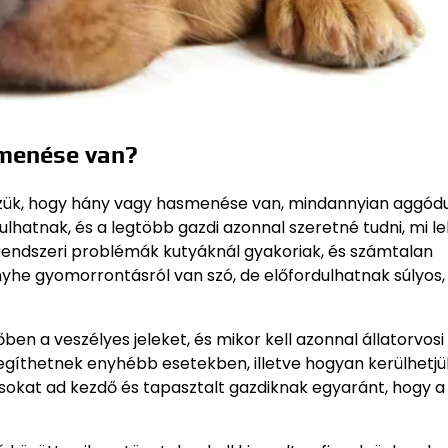
smenése van?
esszük, hogy hány vagy hasmenése van, mindannyian aggód
lhatnak, és a legtöbb gazdi azonnal szeretné tudni, mi le
őrendszeri problémák kutyáknál gyakoriak, és számtalan
he gyomorrontásról van szó, de előfordulhatnak súlyos,
őben a veszélyes jeleket, és mikor kell azonnal állatorvosi
egíthetnek enyhébb esetekben, illetve hogyan kerülhetjük
sokat ad kezdő és tapasztalt gazdiknak egyaránt, hogy a