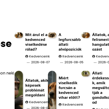
Mit árul el a
A
Állatok, 
ése
kedvenced
legfurcsább
felismeri
viselkedése
állati
hangulat
rólad?
alvópozíciók
ozást
Kedvenceink
Kedvenceink
Kedven
2026-08-07
2026-08-05
2026-
son neki
Állati
Miért
érdekes
Állatok, akik
viselkedik
k, amik
képesek
furcsán a
megválto
problémát
kedvenced
tják a
megoldani
vihar előtt?
gondolk
Kedvenceink
od
Kedvenceink
2026-08-01