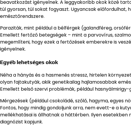
beavatkozást igényelnek. A leggyakoribb okok közé tarto
túl gyorsan, túl sokat fogyaszt. Ugyancsak előfordulhat, 
emésztőrendszere.
Paraziták, mint például a bélférgek (galandféreg, orsóf
Emellett fertőző betegségek – mint a parvovírus, szalmone
megemlíteni, hogy ezek a fertőzések emberekre is veszé
igényelnek.
Egyéb lehetséges okok
Néha a hányás és a hasmenés stressz, hirtelen környezetv
olyan fajtakutyák, akik genetikailag hajlamosabbak emé
Emellett belső szervi problémák, például hasnyálmirigy-g
Mérgezések (például csokoládé, szőlő, hagyma, egyes nö
Fontos, hogy mindig gondoljunk arra, nem evett-e a kuty
mellékhatásai is állhatnak a háttérben. Ilyen esetekbe
diagnózist kapjunk.