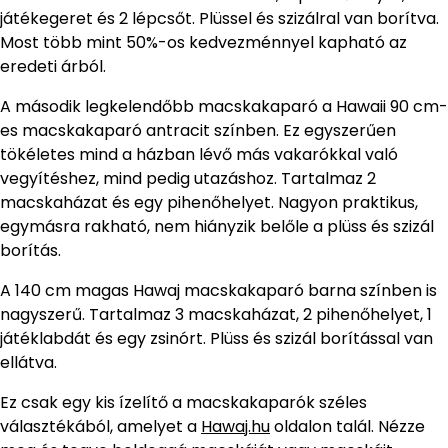
játékegeret és 2 lépcsőt. Plüssel és szizálral van borítva.
Most több mint 50%-os kedvezménnyel kapható az
eredeti árból.
A második legkelendőbb macskakaparó a Hawaii 90 cm-
es macskakaparó antracit színben. Ez egyszerűen
tökéletes mind a házban lévő más vakarókkal való
vegyítéshez, mind pedig utazáshoz. Tartalmaz 2
macskaházat és egy pihenőhelyet. Nagyon praktikus,
egymásra rakható, nem hiányzik belőle a plüss és szizál
borítás.
A 140 cm magas Hawaj macskakaparó barna színben is
nagyszerű. Tartalmaz 3 macskaházat, 2 pihenőhelyet, 1
játéklabdát és egy zsinórt. Plüss és szizál borítással van
ellátva.
Ez csak egy kis ízelítő a macskakaparók széles
választékából, amelyet a
Hawaj.hu
oldalon talál. Nézze