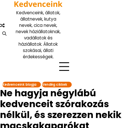
Kedvenceink
Skip
to
Kedvenceink, állatok,
content
állatnevek, kutya
nevek, cica nevek,
nevek háziállatoknak,
vadállatok és
háziállatok. Állatok
szokásai, állati
érdekességek.
Kedvenceink blogja
Vendég cikkek
Ne hagyja négylábú
kedvenceit szórakozás
nélkül, és szerezzen nekik
macskakaparókat