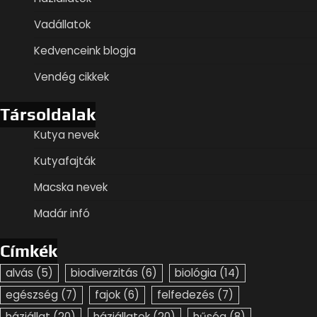
Vadállatok
Kedvenceink blogja
Vendég cikkek
Társoldalak
Kutya nevek
Kutyafajták
Macska nevek
Madár infó
Címkék
alvás
(5)
biodiverzitás
(6)
biológia
(14)
egészség
(7)
fajok
(6)
felfedezés
(7)
háziállat
(20)
háziállatok
(20)
hűség
(8)