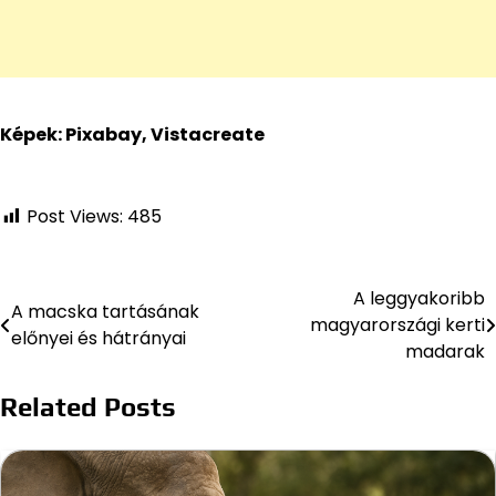
Képek: Pixabay, Vistacreate
Post Views:
485
A leggyakoribb
Bejegyzés
A macska tartásának
magyarországi kerti
előnyei és hátrányai
navigáció
madarak
Related Posts