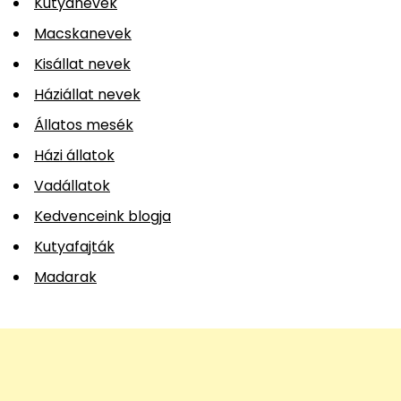
Kutyanevek
Macskanevek
Kisállat nevek
Háziállat nevek
Állatos mesék
Házi állatok
Vadállatok
Kedvenceink blogja
Kutyafajták
Madarak