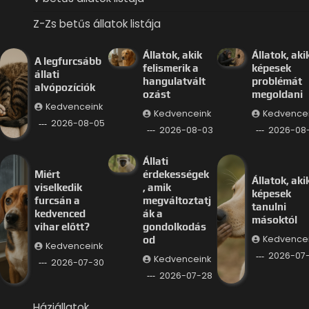
Z-Zs betűs állatok listája
Állatok, akik
Állatok, aki
A legfurcsább
felismerik a
képesek
állati
hangulatvált
problémát
alvópozíciók
ozást
megoldani
Kedvenceink
Kedvenceink
Kedvence
2026-08-05
2026-08-03
2026-08-
Állati
Miért
érdekességek
Állatok, aki
viselkedik
, amik
képesek
furcsán a
megváltoztatj
tanulni
kedvenced
ák a
másoktól
vihar előtt?
gondolkodás
Kedvence
od
Kedvenceink
2026-07
Kedvenceink
2026-07-30
2026-07-28
Háziállatok