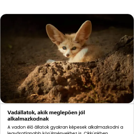
Vadállatok, akik meglepően jól
alkalmazkodnak
A vadon élő állatok gyakran képesek alkalmazkodni a
legváratlanabb körülményekhez is. Cikkünkben