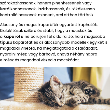
szórakozhassanak, hanem pihenhessenek vagy
lustálkodhassanak, lazíthassanak, és tökéletesen
kontrollálhassanak mindent, ami otthon történik.
Alacsony és magas kaparófák egyaránt kaphatók.
Kialakításuk szilárd és stabil, hogy a macskák és
a
kaparófa
ne boruljon fel oldalra. Jó, ha a magasabb
típusú kaparófát és az alacsonyabb modellek egyikét is
magaddal viheted, ha meglátogatod a családodat,
nyaralni mész, vagy bárhová, ahová néhány napra
elmész és magaddal viszed a macskádat.