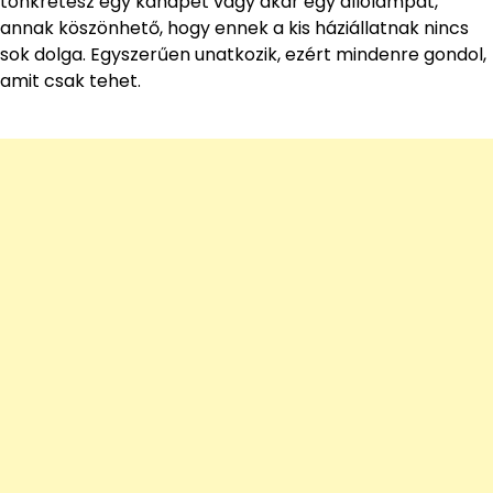
tönkretesz egy kanapét vagy akár egy állólámpát,
annak köszönhető, hogy ennek a kis háziállatnak nincs
sok dolga. Egyszerűen unatkozik, ezért mindenre gondol,
amit csak tehet.