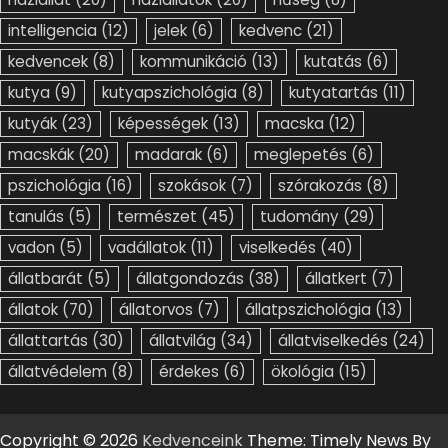
intelligencia
(12)
jelek
(6)
kedvenc
(21)
kedvencek
(8)
kommunikáció
(13)
kutatás
(6)
kutya
(9)
kutyapszichológia
(8)
kutyatartás
(11)
kutyák
(23)
képességek
(13)
macska
(12)
macskák
(20)
madarak
(6)
meglepetés
(6)
pszichológia
(16)
szokások
(7)
szórakozás
(8)
tanulás
(5)
természet
(45)
tudomány
(29)
vadon
(5)
vadállatok
(11)
viselkedés
(40)
állatbarát
(5)
állatgondozás
(38)
állatkert
(7)
állatok
(70)
állatorvos
(7)
állatpszichológia
(13)
állattartás
(30)
állatvilág
(34)
állatviselkedés
(24)
állatvédelem
(8)
érdekes
(6)
ökológia
(15)
Copyright © 2026
Kedvenceink
Theme: Timely News By