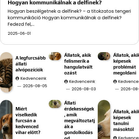
Hogyan kommunikálnak a delfinek?
Hogyan beszélgetnek a delfinek? – a titokzatos tengeri
kommunikáció Hogyan kommunikálnak a delfinek?
Fedezd fel,…
2025-06-01
Állatok, akik
Állatok, aki
A legfurcsább
felismerik a
képesek
állati
hangulatvált
problémát
alvópozíciók
ozást
megoldani
Kedvenceink
Kedvenceink
Kedvence
2026-08-05
2026-08-03
2026-08-
Állati
Miért
érdekességek
Állatok, aki
viselkedik
, amik
képesek
furcsán a
megváltoztatj
tanulni
kedvenced
ák a
másoktól
vihar előtt?
gondolkodás
Kedvence
od