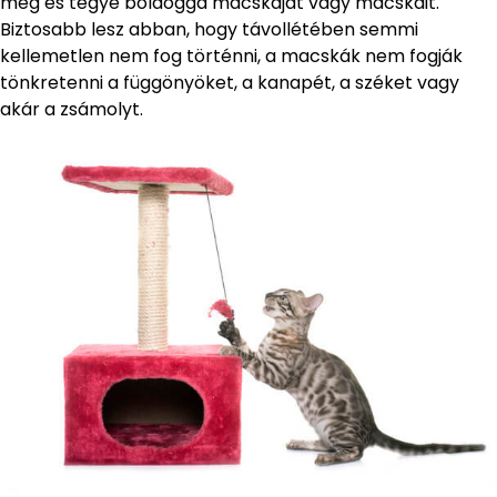
meg és tegye boldoggá macskáját vagy macskáit.
Biztosabb lesz abban, hogy távollétében semmi
kellemetlen nem fog történni, a macskák nem fogják
tönkretenni a függönyöket, a kanapét, a széket vagy
akár a zsámolyt.