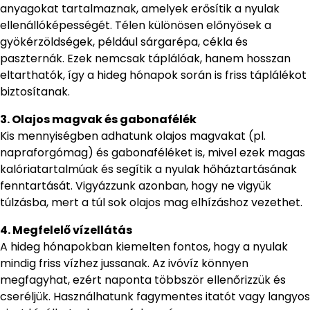
anyagokat tartalmaznak, amelyek erősítik a nyulak
ellenállóképességét. Télen különösen előnyösek a
gyökérzöldségek, például sárgarépa, cékla és
paszternák. Ezek nemcsak táplálóak, hanem hosszan
eltarthatók, így a hideg hónapok során is friss táplálékot
biztosítanak.
3. Olajos magvak és gabonafélék
Kis mennyiségben adhatunk olajos magvakat (pl.
napraforgómag) és gabonaféléket is, mivel ezek magas
kalóriatartalmúak és segítik a nyulak hőháztartásának
fenntartását. Vigyázzunk azonban, hogy ne vigyük
túlzásba, mert a túl sok olajos mag elhízáshoz vezethet.
4. Megfelelő vízellátás
A hideg hónapokban kiemelten fontos, hogy a nyulak
mindig friss vízhez jussanak. Az ivóvíz könnyen
megfagyhat, ezért naponta többször ellenőrizzük és
cseréljük. Használhatunk fagymentes itatót vagy langyos