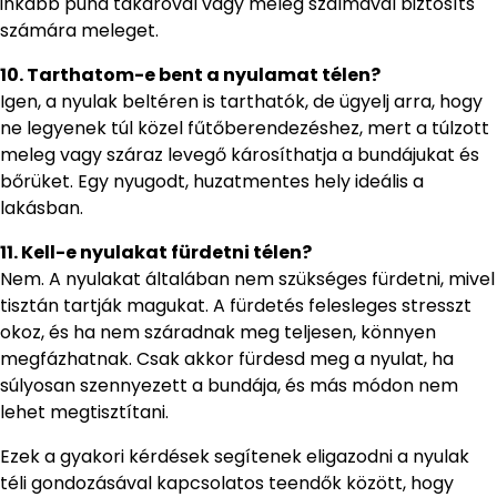
inkább puha takaróval vagy meleg szalmával biztosíts
számára meleget.
10. Tarthatom-e bent a nyulamat télen?
Igen, a nyulak beltéren is tarthatók, de ügyelj arra, hogy
ne legyenek túl közel fűtőberendezéshez, mert a túlzott
meleg vagy száraz levegő károsíthatja a bundájukat és
bőrüket. Egy nyugodt, huzatmentes hely ideális a
lakásban.
11. Kell-e nyulakat fürdetni télen?
Nem. A nyulakat általában nem szükséges fürdetni, mivel
tisztán tartják magukat. A fürdetés felesleges stresszt
okoz, és ha nem száradnak meg teljesen, könnyen
megfázhatnak. Csak akkor fürdesd meg a nyulat, ha
súlyosan szennyezett a bundája, és más módon nem
lehet megtisztítani.
Ezek a gyakori kérdések segítenek eligazodni a nyulak
téli gondozásával kapcsolatos teendők között, hogy