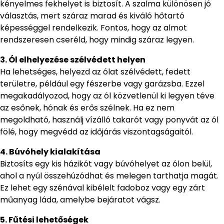
kényelmes fekhelyet is biztosít. A szalma különösen jó
választás, mert száraz marad és kiváló hőtartó
képességgel rendelkezik. Fontos, hogy az almot
rendszeresen cseréld, hogy mindig száraz legyen.
3. Ól elhelyezése szélvédett helyen
Ha lehetséges, helyezd az ólat szélvédett, fedett
területre, például egy fészerbe vagy garázsba. Ezzel
megakadályozod, hogy az ól közvetlenül ki legyen téve
az esőnek, hónak és erős szélnek. Ha ez nem
megoldható, használj vízálló takarót vagy ponyvát az ól
fölé, hogy megvédd az időjárás viszontagságaitól.
4. Búvóhely kialakítása
Biztosíts egy kis házikót vagy búvóhelyet az ólon belül,
ahol a nyúl összehúzódhat és melegen tarthatja magát.
Ez lehet egy szénával kibélelt fadoboz vagy egy zárt
műanyag láda, amelybe bejáratot vágsz.
5. Fűtési lehetőségek