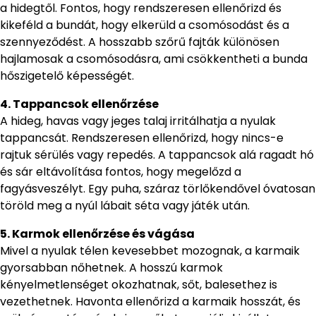
a hidegtől. Fontos, hogy rendszeresen ellenőrizd és
kikeféld a bundát, hogy elkerüld a csomósodást és a
szennyeződést. A hosszabb szőrű fajták különösen
hajlamosak a csomósodásra, ami csökkentheti a bunda
hőszigetelő képességét.
4. Tappancsok ellenőrzése
A hideg, havas vagy jeges talaj irritálhatja a nyulak
tappancsát. Rendszeresen ellenőrizd, hogy nincs-e
rajtuk sérülés vagy repedés. A tappancsok alá ragadt hó
és sár eltávolítása fontos, hogy megelőzd a
fagyásveszélyt. Egy puha, száraz törlőkendővel óvatosan
töröld meg a nyúl lábait séta vagy játék után.
5. Karmok ellenőrzése és vágása
Mivel a nyulak télen kevesebbet mozognak, a karmaik
gyorsabban nőhetnek. A hosszú karmok
kényelmetlenséget okozhatnak, sőt, balesethez is
vezethetnek. Havonta ellenőrizd a karmaik hosszát, és