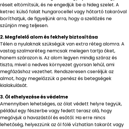
réseit eltömítsük, és ne engedjük be a hideg szelet. A
ketrec külső falait hungarocellel vagy hőtartó takaróval
boríthatjuk, de figyeljünk arra, hogy a szellőzés ne
szűnjön meg teljesen.
2. Megfelelő alom és fekhely biztosítása
Télen a nyulaknak szükségük van extra réteg alomra. A
vastag szalmaréteg nemcsak melegen tartja őket,
hanem szárazon is. Az alom legyen mindig száraz és
tiszta, mivel a nedves környezet gyorsan lehűl, ami
megfázáshoz vezethet. Rendszeresen cseréljük az
almot, hogy megelőzzük a penész és betegségek
kialakulását.
3. Ól elhelyezése és védelme
Amennyiben lehetséges, az ólat védett helyre tegyük,
például egy fészerbe vagy fedett terasz alá, hogy
megóvjuk a havazástól és esőtől. Ha erre nincs
lehetőség, helyezzünk az ól fölé vízhatlan takarót vagy