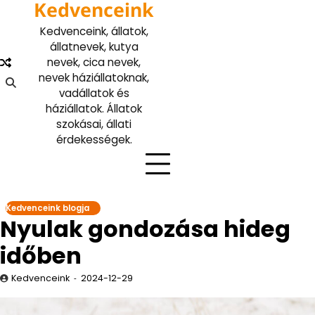
Kedvenceink
Skip
to
Kedvenceink, állatok,
content
állatnevek, kutya
nevek, cica nevek,
nevek háziállatoknak,
vadállatok és
háziállatok. Állatok
szokásai, állati
érdekességek.
Kedvenceink blogja
Nyulak gondozása hideg
időben
Kedvenceink
2024-12-29