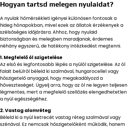
Hogyan tartsd melegen nyulaidat?
A nyulak hőmérsékleti igényei különösen fontosak a
hideg hónapokban, mivel ezek az állatok érzékenyek a
szélsőséges időjárásra. Ahhoz, hogy nyulaid
biztonságban és melegben maradjanak, érdemes
néhány egyszerű, de hatékony intézkedést megtenni.
1. Megfelelő ól szigetelése
Az első és legfontosabb lépés a nyúlól szigetelése. Az ól
falait belülről béleld ki szalmával, hungarocellel vagy
hőszigetelő anyaggal, hogy megakadályozd a
hőveszteséget. Ügyelj arra, hogy az ól ne legyen teljesen
légmentes, mert a megfelelő szellőzés elengedhetetlen
a nyúl egészségéhez.
2. Vastag alomréteg
Béleld ki a nyúl ketrecét vastag réteg szalmával vagy
szénával. Ez nemcsak hőszigetelőként működik, hanem