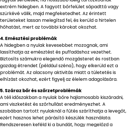
extrém hidegben. A fagyott bőrfelület sápadttá vagy
szürkévé válik, majd megfeketedhet. Az érintett
területeket lassan melegítsd fel, és kerüld a hirtelen
hőhatást, mert az további károkat okozhat.
4. Emésztési problémák
A hidegben a nyulak kevesebbet mozognak, ami
lassíthatja az emésztést és puffadáshoz vezethet.
Biztosíts számukra elegendő mozgásteret és rostban
gazdag étrendet (például széna), hogy elkerüld ezt a
problémát. Az alacsony aktivitás miatt a túletetés is
elhízást okozhat, ezért figyelj az élelem adagolására.
5. Száraz bőr és szőrzetproblémák
A téli időszakban a nyulak bőre hajlamosabb kiszáradni,
ami viszketést és szőrhullást eredményezhet. A
szobában tartott nyulaknál a fűtés száríthatja a levegőt,
ezért hasznos lehet párásító készülék használata.
Rendszeresen keféld ki a bundát, hogy megelőzd a