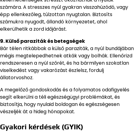
számára. A stresszes nyúl gyakran visszahúzódó, vagy
épp ellenkezőleg, túlzottan nyugtalan. Biztosíts
számukra nyugodt, állandó környezetet, ahol
elkerülhetik a zord időjárást.
9. Külső paraziták és betegségek
Bár télen ritkábbak a külső paraziták, a nyúl bundájában
mégis megtelepedhetnek atkák vagy bolhák. Ellenőrizd
rendszeresen a nyúl szőrét, és ha bármilyen szokatlan
viselkedést vagy vakarózást észlelsz, fordulj
állatorvoshoz.
A megelőző gondoskodás és a folyamatos odafigyelés
segít elkerülni a téli egészségügyi problémákat, és
biztosítja, hogy nyulaid boldogan és egészségesen
vészeljék át a hideg hónapokat.
Gyakori kérdések (GYIK)