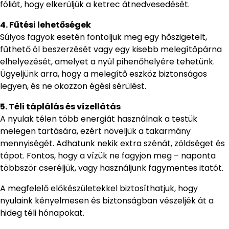
fóliát, hogy elkerüljük a ketrec átnedvesedését.
4. Fűtési lehetőségek
Súlyos fagyok esetén fontoljuk meg egy hőszigetelt,
fűthető ól beszerzését vagy egy kisebb melegítőpárna
elhelyezését, amelyet a nyúl pihenőhelyére tehetünk.
Ügyeljünk arra, hogy a melegítő eszköz biztonságos
legyen, és ne okozzon égési sérülést.
5. Téli táplálás és vízellátás
A nyulak télen több energiát használnak a testük
melegen tartására, ezért növeljük a takarmány
mennyiségét. Adhatunk nekik extra szénát, zöldséget és
tápot. Fontos, hogy a vízük ne fagyjon meg – naponta
többször cseréljük, vagy használjunk fagymentes itatót.
A megfelelő előkészületekkel biztosíthatjuk, hogy
nyulaink kényelmesen és biztonságban vészeljék át a
hideg téli hónapokat.