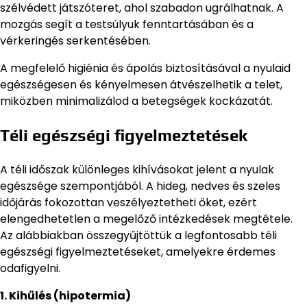
szélvédett játszóteret, ahol szabadon ugrálhatnak. A
mozgás segít a testsúlyuk fenntartásában és a
vérkeringés serkentésében.
A megfelelő higiénia és ápolás biztosításával a nyulaid
egészségesen és kényelmesen átvészelhetik a telet,
miközben minimalizálod a betegségek kockázatát.
Téli egészségi figyelmeztetések
A téli időszak különleges kihívásokat jelent a nyulak
egészsége szempontjából. A hideg, nedves és szeles
időjárás fokozottan veszélyeztetheti őket, ezért
elengedhetetlen a megelőző intézkedések megtétele.
Az alábbiakban összegyűjtöttük a legfontosabb téli
egészségi figyelmeztetéseket, amelyekre érdemes
odafigyelni.
1. Kihűlés (hipotermia)