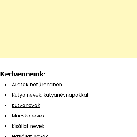
Kedvenceink:
Állatok betűrendben
Kutya nevek, kutyanévnapokkal
Kutyanevek
Macskanevek
Kisállat nevek
Háziállat nevek