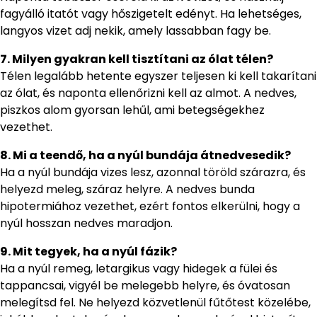
fagyálló itatót vagy hőszigetelt edényt. Ha lehetséges,
langyos vizet adj nekik, amely lassabban fagy be.
7. Milyen gyakran kell tisztítani az ólat télen?
Télen legalább hetente egyszer teljesen ki kell takarítani
az ólat, és naponta ellenőrizni kell az almot. A nedves,
piszkos alom gyorsan lehűl, ami betegségekhez
vezethet.
8. Mi a teendő, ha a nyúl bundája átnedvesedik?
Ha a nyúl bundája vizes lesz, azonnal töröld szárazra, és
helyezd meleg, száraz helyre. A nedves bunda
hipotermiához vezethet, ezért fontos elkerülni, hogy a
nyúl hosszan nedves maradjon.
9. Mit tegyek, ha a nyúl fázik?
Ha a nyúl remeg, letargikus vagy hidegek a fülei és
tappancsai, vigyél be melegebb helyre, és óvatosan
melegítsd fel. Ne helyezd közvetlenül fűtőtest közelébe,