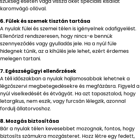
szükség esetén vágd vissza őket speciális kisállat
karomvágó ollóval.
6. Fülek és szemek tisztán tartása
A nyulak fülei és szemei télen is igényelnek odafigyelést.
Ellenőrizd rendszeresen, hogy nincs-e bennük
szennyeződés vagy gyulladás jele. Ha a nyúl füle
hidegnek tűnik, az a kihűlés jele lehet, ezért érdemes
melegen tartani.
7. Egészségügyi ellenőrzések
A téli időszakban a nyulak hajlamosabbak lehetnek a
légzőszervi megbetegedésekre és megfázásra. Figyeld a
nyúl viselkedését és étvágyát. Ha azt tapasztalod, hogy
letargikus, nem eszik, vagy furcsán lélegzik, azonnal
fordulj állatorvoshoz.
8. Mozgás biztosítása
Bár a nyulak télen kevesebbet mozognak, fontos, hogy
biztosíts számukra mozgásteret. Hozz létre egy fedett,