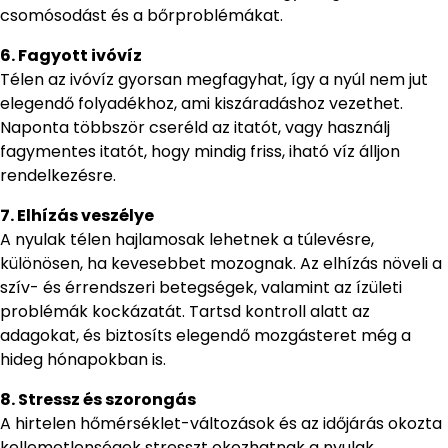
csomósodást és a bőrproblémákat.
6. Fagyott ivóvíz
Télen az ivóvíz gyorsan megfagyhat, így a nyúl nem jut
elegendő folyadékhoz, ami kiszáradáshoz vezethet.
Naponta többször cseréld az itatót, vagy használj
fagymentes itatót, hogy mindig friss, iható víz álljon
rendelkezésre.
7. Elhízás veszélye
A nyulak télen hajlamosak lehetnek a túlevésre,
különösen, ha kevesebbet mozognak. Az elhízás növeli a
szív- és érrendszeri betegségek, valamint az ízületi
problémák kockázatát. Tartsd kontroll alatt az
adagokat, és biztosíts elegendő mozgásteret még a
hideg hónapokban is.
8. Stressz és szorongás
A hirtelen hőmérséklet-változások és az időjárás okozta
kellemetlenségek stresszt okozhatnak a nyulak