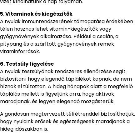
vizet kínálhatunk a nap folyamán.
5. Vitaminok és kiegészítők
A nyulak immunrendszerének támogatása érdekében
télen hasznos lehet vitamin-kiegészítők vagy
gyógynövények alkalmazása. Például a csalán, a
pitypang és a szárított gyógynövények remek
vitaminforrások.
6. Testsúly figyelése
A nyulak testsúlyának rendszeres ellenőrzése segít
biztosítani, hogy elegendő táplálékot kapnak, de nem
híznak el túlzottan. A hideg hónapok alatt a megfelelő
táplálás mellett is figyeljünk arra, hogy aktívak
maradjanak, és legyen elegendő mozgásterük.
A gondosan megtervezett téli étrenddel biztosíthatjuk,
hogy nyulaink erősek és egészségesek maradjanak a
hideg időszakban is.