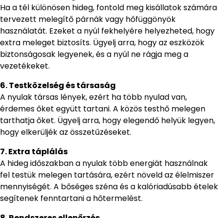
Ha a tél különösen hideg, fontold meg kisállatok számára
tervezett melegítő párnák vagy hőfüggönyök
használatát. Ezeket a nyúl fekhelyére helyezheted, hogy
extra meleget biztosíts. Ügyelj arra, hogy az eszközök
biztonságosak legyenek, és a nyúl ne rágja meg a
vezetékeket.
6. Testközelség és társaság
A nyulak társas lények, ezért ha több nyulad van,
érdemes őket együtt tartani. A közös testhő melegen
tarthatja őket. Ügyelj arra, hogy elegendő helyük legyen,
hogy elkerüljék az összetűzéseket.
7. Extra táplálás
A hideg időszakban a nyulak több energiát használnak
fel testük melegen tartására, ezért növeld az élelmiszer
mennyiségét. A bőséges széna és a kalóriadúsabb ételek
segítenek fenntartani a hőtermelést.
8. Rendszeres ellenőrzés