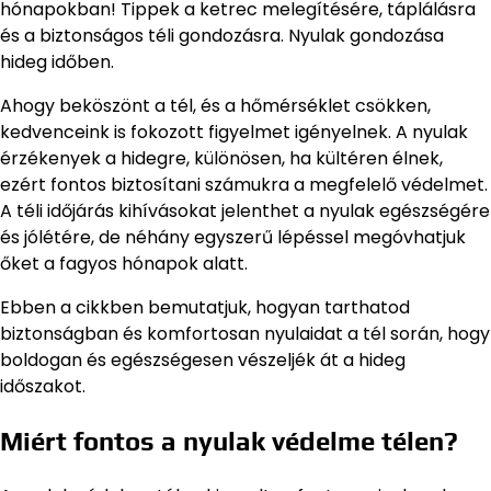
hónapokban! Tippek a ketrec melegítésére, táplálásra
és a biztonságos téli gondozásra. Nyulak gondozása
hideg időben.
Ahogy beköszönt a tél, és a hőmérséklet csökken,
kedvenceink is fokozott figyelmet igényelnek. A nyulak
érzékenyek a hidegre, különösen, ha kültéren élnek,
ezért fontos biztosítani számukra a megfelelő védelmet.
A téli időjárás kihívásokat jelenthet a nyulak egészségére
és jólétére, de néhány egyszerű lépéssel megóvhatjuk
őket a fagyos hónapok alatt.
Ebben a cikkben bemutatjuk, hogyan tarthatod
biztonságban és komfortosan nyulaidat a tél során, hogy
boldogan és egészségesen vészeljék át a hideg
időszakot.
Miért fontos a nyulak védelme télen?