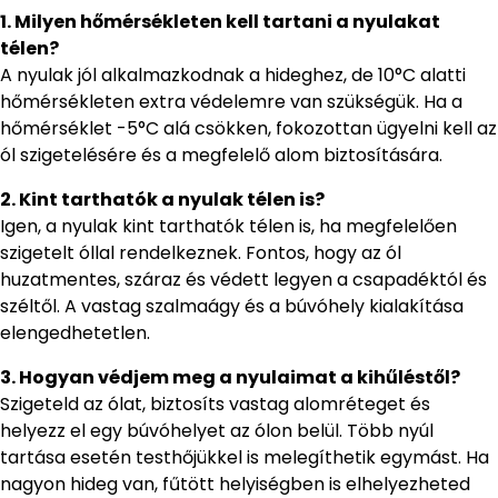
1. Milyen hőmérsékleten kell tartani a nyulakat
télen?
A nyulak jól alkalmazkodnak a hideghez, de 10°C alatti
hőmérsékleten extra védelemre van szükségük. Ha a
hőmérséklet -5°C alá csökken, fokozottan ügyelni kell az
ól szigetelésére és a megfelelő alom biztosítására.
2. Kint tarthatók a nyulak télen is?
Igen, a nyulak kint tarthatók télen is, ha megfelelően
szigetelt óllal rendelkeznek. Fontos, hogy az ól
huzatmentes, száraz és védett legyen a csapadéktól és
széltől. A vastag szalmaágy és a búvóhely kialakítása
elengedhetetlen.
3. Hogyan védjem meg a nyulaimat a kihűléstől?
Szigeteld az ólat, biztosíts vastag alomréteget és
helyezz el egy búvóhelyet az ólon belül. Több nyúl
tartása esetén testhőjükkel is melegíthetik egymást. Ha
nagyon hideg van, fűtött helyiségben is elhelyezheted