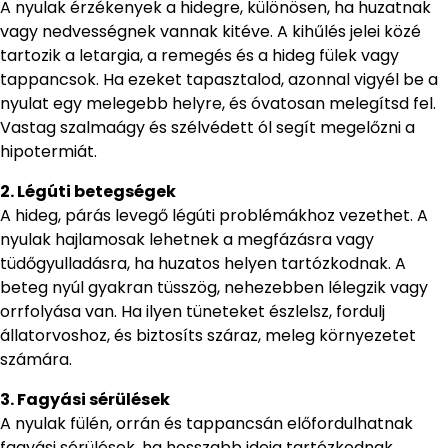
A nyulak érzékenyek a hidegre, különösen, ha huzatnak
vagy nedvességnek vannak kitéve. A kihűlés jelei közé
tartozik a letargia, a remegés és a hideg fülek vagy
tappancsok. Ha ezeket tapasztalod, azonnal vigyél be a
nyulat egy melegebb helyre, és óvatosan melegítsd fel.
Vastag szalmaágy és szélvédett ól segít megelőzni a
hipotermiát.
2. Légúti betegségek
A hideg, párás levegő légúti problémákhoz vezethet. A
nyulak hajlamosak lehetnek a megfázásra vagy
tüdőgyulladásra, ha huzatos helyen tartózkodnak. A
beteg nyúl gyakran tüsszög, nehezebben lélegzik vagy
orrfolyása van. Ha ilyen tüneteket észlelsz, fordulj
állatorvoshoz, és biztosíts száraz, meleg környezetet
számára.
3. Fagyási sérülések
A nyulak fülén, orrán és tappancsán előfordulhatnak
fagyási sérülések, ha hosszabb ideig tartózkodnak