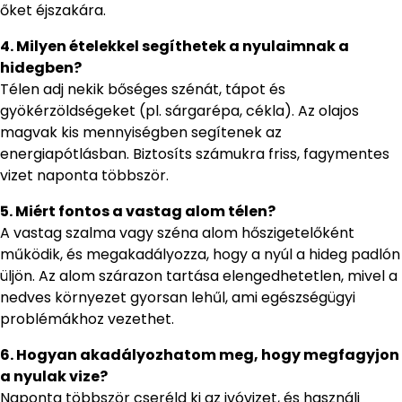
őket éjszakára.
4. Milyen ételekkel segíthetek a nyulaimnak a
hidegben?
Télen adj nekik bőséges szénát, tápot és
gyökérzöldségeket (pl. sárgarépa, cékla). Az olajos
magvak kis mennyiségben segítenek az
energiapótlásban. Biztosíts számukra friss, fagymentes
vizet naponta többször.
5. Miért fontos a vastag alom télen?
A vastag szalma vagy széna alom hőszigetelőként
működik, és megakadályozza, hogy a nyúl a hideg padlón
üljön. Az alom szárazon tartása elengedhetetlen, mivel a
nedves környezet gyorsan lehűl, ami egészségügyi
problémákhoz vezethet.
6. Hogyan akadályozhatom meg, hogy megfagyjon
a nyulak vize?
Naponta többször cseréld ki az ivóvizet, és használj