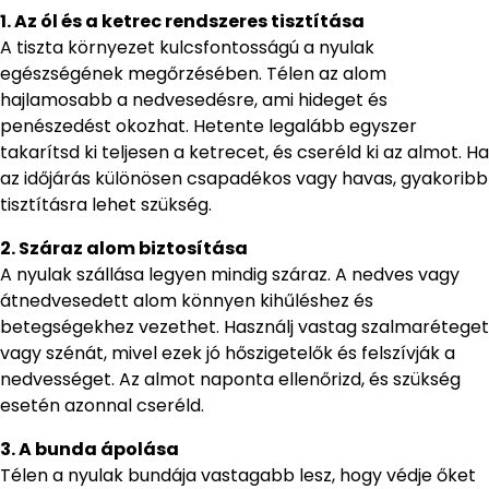
1. Az ól és a ketrec rendszeres tisztítása
A tiszta környezet kulcsfontosságú a nyulak
egészségének megőrzésében. Télen az alom
hajlamosabb a nedvesedésre, ami hideget és
penészedést okozhat. Hetente legalább egyszer
takarítsd ki teljesen a ketrecet, és cseréld ki az almot. Ha
az időjárás különösen csapadékos vagy havas, gyakoribb
tisztításra lehet szükség.
2. Száraz alom biztosítása
A nyulak szállása legyen mindig száraz. A nedves vagy
átnedvesedett alom könnyen kihűléshez és
betegségekhez vezethet. Használj vastag szalmaréteget
vagy szénát, mivel ezek jó hőszigetelők és felszívják a
nedvességet. Az almot naponta ellenőrizd, és szükség
esetén azonnal cseréld.
3. A bunda ápolása
Télen a nyulak bundája vastagabb lesz, hogy védje őket