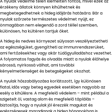
A nyulak védelme télen kiemelten fontos, mivel ezek az
érzékeny állatok könnyen kihűlhetnek és
megbetegedhetnek a hideg időjárás hatására. Bár a
nyulak szőrzete természetes védelmet nyújt, ez
önmagában nem elegendő a zord téllel szemben,
különösen, ha kültéren tartjuk őket.
A hideg és nedves környezet súlyosan veszélyeztetheti
az egészségüket, gyengítheti az immunrendszerüket,
ami fertőzésekhez vagy akár tüdőgyulladáshoz vezethet.
A folyamatos fagyás és olvadás miatt a nyulak élőhelye
sárossá, nyirkossá válhat, ami további
kényelmetlenséget és betegségeket okozhat.
A nyulak hőszabályozása korlátozott, így különösen
fiatal, idős vagy beteg egyedek esetében nagyobb az
esély a kihűlésre. A megfelelő védelem – mint például a
szigetelt ól, vastag alom és megfelelő táplálás –
biztosítja, hogy a nyulak jól érezzék magukat és
egészségesek maradjanak a hideg hónapokban is.