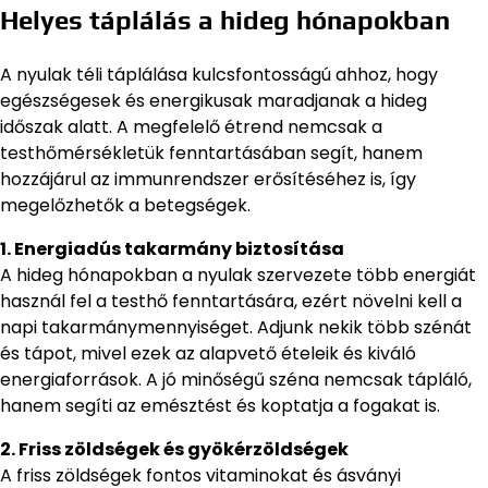
Helyes táplálás a hideg hónapokban
A nyulak téli táplálása kulcsfontosságú ahhoz, hogy
egészségesek és energikusak maradjanak a hideg
időszak alatt. A megfelelő étrend nemcsak a
testhőmérsékletük fenntartásában segít, hanem
hozzájárul az immunrendszer erősítéséhez is, így
megelőzhetők a betegségek.
1. Energiadús takarmány biztosítása
A hideg hónapokban a nyulak szervezete több energiát
használ fel a testhő fenntartására, ezért növelni kell a
napi takarmánymennyiséget. Adjunk nekik több szénát
és tápot, mivel ezek az alapvető ételeik és kiváló
energiaforrások. A jó minőségű széna nemcsak tápláló,
hanem segíti az emésztést és koptatja a fogakat is.
2. Friss zöldségek és gyökérzöldségek
A friss zöldségek fontos vitaminokat és ásványi