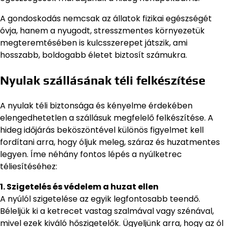
A gondoskodás nemcsak az állatok fizikai egészségét
óvja, hanem a nyugodt, stresszmentes környezetük
megteremtésében is kulcsszerepet játszik, ami
hosszabb, boldogabb életet biztosít számukra.
Nyulak szállásának téli felkészítése
A nyulak téli biztonsága és kényelme érdekében
elengedhetetlen a szállásuk megfelelő felkészítése. A
hideg időjárás beköszöntével különös figyelmet kell
fordítani arra, hogy óljuk meleg, száraz és huzatmentes
legyen. Íme néhány fontos lépés a nyúlketrec
téliesítéséhez:
1. Szigetelés és védelem a huzat ellen
A nyúlól szigetelése az egyik legfontosabb teendő.
Béleljük ki a ketrecet vastag szalmával vagy szénával,
mivel ezek kiváló hőszigetelők. Ügyeljünk arra, hogy az ól