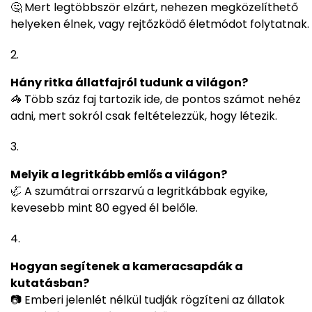
🤔 Mert legtöbbször elzárt, nehezen megközelíthető
helyeken élnek, vagy rejtőzködő életmódot folytatnak.
Hány ritka állatfajról tudunk a világon?
🦓 Több száz faj tartozik ide, de pontos számot nehéz
adni, mert sokról csak feltételezzük, hogy létezik.
Melyik a legritkább emlős a világon?
🦏 A szumátrai orrszarvú a legritkábbak egyike,
kevesebb mint 80 egyed él belőle.
Hogyan segítenek a kameracsapdák a
kutatásban?
📷 Emberi jelenlét nélkül tudják rögzíteni az állatok