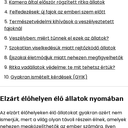
Kamera által először rögzített ritka állatok
Felfedezések: új fajok az emberi szem előtt
Természetvédelmi kihívások a veszélyeztetett
fajoknál
Veszélyben: miért tűnnek el ezek az állatok?
Szokatlan viselkedésük miatt rejtőzködő állatok
Éjszakai életmódjuk miatt nehezen megfigyelhetők
Ritka vadállatok védelme: te mit tehetsz értük?
Gyakran ismételt kérdések (GYIK)
Elzárt élőhelyen élő állatok nyomában
Az elzárt élőhelyeken élő állatokat gyakran azért nem
ismerjük, mert a világ olyan távoli részein élnek, amelyek
nehezen megközelíthetők az ember számára. Ilyen