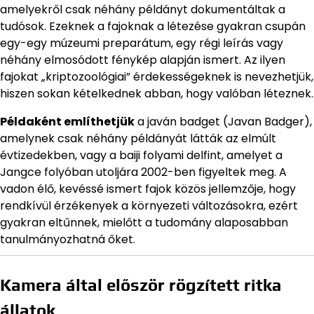
amelyekről csak néhány példányt dokumentáltak a
tudósok. Ezeknek a fajoknak a létezése gyakran csupán
egy-egy múzeumi preparátum, egy régi leírás vagy
néhány elmosódott fénykép alapján ismert. Az ilyen
fajokat „kriptozoológiai” érdekességeknek is nevezhetjük,
hiszen sokan kételkednek abban, hogy valóban léteznek.
Példaként említhetjük
a javán badget (Javan Badger),
amelynek csak néhány példányát látták az elmúlt
évtizedekben, vagy a baiji folyami delfint, amelyet a
Jangce folyóban utoljára 2002-ben figyeltek meg. A
vadon élő, kevéssé ismert fajok közös jellemzője, hogy
rendkívül érzékenyek a környezeti változásokra, ezért
gyakran eltűnnek, mielőtt a tudomány alaposabban
tanulmányozhatná őket.
Kamera által először rögzített ritka
állatok