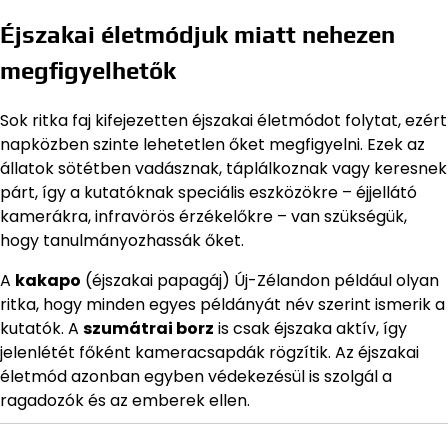
Éjszakai életmódjuk miatt nehezen
megfigyelhetők
Sok ritka faj kifejezetten éjszakai életmódot folytat, ezért
napközben szinte lehetetlen őket megfigyelni. Ezek az
állatok sötétben vadásznak, táplálkoznak vagy keresnek
párt, így a kutatóknak speciális eszközökre – éjjellátó
kamerákra, infravörös érzékelőkre – van szükségük,
hogy tanulmányozhassák őket.
A
kakapo
(éjszakai papagáj) Új-Zélandon például olyan
ritka, hogy minden egyes példányát név szerint ismerik a
kutatók. A
szumátrai borz
is csak éjszaka aktív, így
jelenlétét főként kameracsapdák rögzítik. Az éjszakai
életmód azonban egyben védekezésül is szolgál a
ragadozók és az emberek ellen.