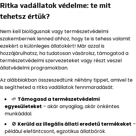
Ritka vadállatok védelme: te mit
tehetsz értük?
Nem kell biológusnak vagy természetvédelmi
szakembernek lenned ahhoz, hogy te is tehess valamit
ezekért a különleges állatokért! Már azzal is
hozzájárulhatsz, ha tudatosan vásárolsz, támogatod a
természetvédelmi szervezeteket vagy részt veszel
állatvédelmi programokban.
Az alábbiakban összeszedtünk néhány tippet, amivel te
is segítheted a ritka vadállatok fennmaradását:
🌱
Támogasd a természetvédelmi
egyesületeket
– akár anyagilag, akár önkéntes
munkáddal.
🚫
Kerüld az illegális állati eredetű termékeket
–
például elefántcsont, egzotikus állatbőrök.