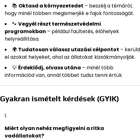
📚
Oktasd a környezetedet
– beszélj a témáról,
hogy minél többen megismerjék e fajok fontosságát.
🐾
Vegyél részt természetvédelmi
programokban
– például faültetés, élőhelyek
helyreállítása.
🌍
Tudatosan válassz utazási célpontot
– kerüld
el azokat helyeket, ahol az állatokat kizsákmányolják.
💡
Érdeklődj, olvass utána
– minél több
információd van, annál többet tudsz tenni értük.
Gyakran ismételt kérdések (GYIK)
Miért olyan nehéz megfigyelni a ritka
vadállatokat?