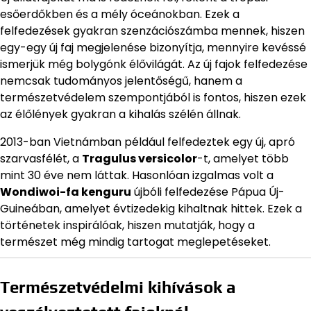
esőerdőkben és a mély óceánokban. Ezek a
felfedezések gyakran szenzációszámba mennek, hiszen
egy-egy új faj megjelenése bizonyítja, mennyire kevéssé
ismerjük még bolygónk élővilágát. Az új fajok felfedezése
nemcsak tudományos jelentőségű, hanem a
természetvédelem szempontjából is fontos, hiszen ezek
az élőlények gyakran a kihalás szélén állnak.
2013-ban Vietnámban például felfedeztek egy új, apró
szarvasfélét, a
Tragulus versicolor
-t, amelyet több
mint 30 éve nem láttak. Hasonlóan izgalmas volt a
Wondiwoi-fa kenguru
újbóli felfedezése Pápua Új-
Guineában, amelyet évtizedekig kihaltnak hittek. Ezek a
történetek inspirálóak, hiszen mutatják, hogy a
természet még mindig tartogat meglepetéseket.
Természetvédelmi kihívások a