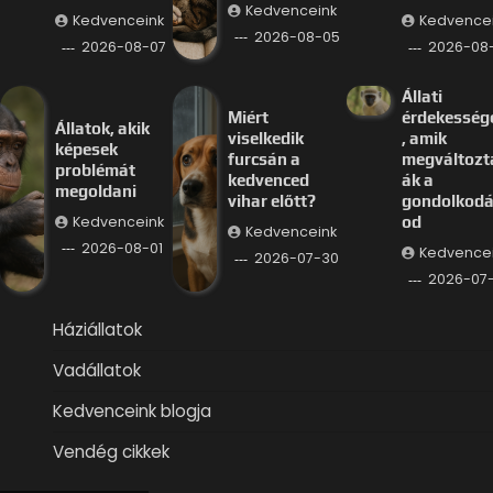
Kedvenceink
Kedvenceink
Kedvence
2026-08-05
2026-08-07
2026-08
Állati
Miért
érdekesség
Állatok, akik
viselkedik
, amik
képesek
furcsán a
megváltozt
problémát
kedvenced
ák a
megoldani
vihar előtt?
gondolkod
Kedvenceink
od
Kedvenceink
2026-08-01
Kedvence
2026-07-30
2026-07
Háziállatok
Vadállatok
Kedvenceink blogja
Vendég cikkek