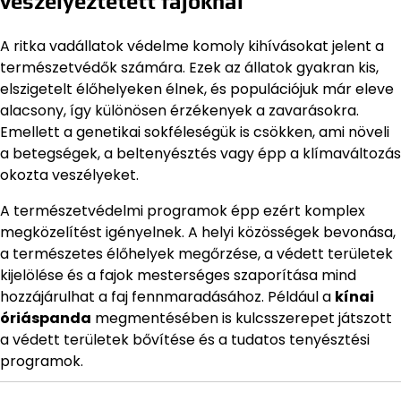
veszélyeztetett fajoknál
A ritka vadállatok védelme komoly kihívásokat jelent a
természetvédők számára. Ezek az állatok gyakran kis,
elszigetelt élőhelyeken élnek, és populációjuk már eleve
alacsony, így különösen érzékenyek a zavarásokra.
Emellett a genetikai sokféleségük is csökken, ami növeli
a betegségek, a beltenyésztés vagy épp a klímaváltozás
okozta veszélyeket.
A természetvédelmi programok épp ezért komplex
megközelítést igényelnek. A helyi közösségek bevonása,
a természetes élőhelyek megőrzése, a védett területek
kijelölése és a fajok mesterséges szaporítása mind
hozzájárulhat a faj fennmaradásához. Például a
kínai
óriáspanda
megmentésében is kulcsszerepet játszott
a védett területek bővítése és a tudatos tenyésztési
programok.