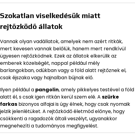
Szokatlan viselkedésük miatt
rejtőzködő állatok
Vannak olyan vadállatok, amelyek nem azért ritkák,
mert kevesen vannak belőlük, hanem mert rendkívül
ügyesen rejtőzködnek. Ezek az állatok elkerülik az
emberek közelségét, nappal például mély
barlangokban, odúkban vagy a föld alatt rejtőznek el,
csak éjszaka vagy hajnalban bújnak elő.
Ilyen például a
pangolin
, amely pikkelyes testével a föld
alatt él, s csak igen ritkán kerül szem elé. A
szürke
farkas
bizonyos alfajai is úgy élnek, hogy csak nyomaik
jelzik jelenlétüket. A rejtőzködő életmód előnye, hogy
csökkenti a ragadozók általi veszélyt, ugyanakkor
megnehezíti a tudományos megfigyelést.