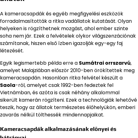
A kameracsapdák és egyéb megfigyelési eszközök
forradalmasították a ritka vadállatok kutatását. Olyan
helyeken is rögzíthetnek mozgást, ahol ember szinte
soha nem jár. Ezek a felvételek olykor világszenzációnak
számítanak, hiszen első ízben igazolják egy-egy faj
létezését.
Egyik legismertebb példa erre a
Sumátrai orrszarvú
,
amelyet Malajziában először 2010-ben örökítettek meg
kameracsapdán. Hasonlóan ritka felvétel készült a
Saola
-ról, amelyet csak 1992-ben fedeztek fel
Vietnámban, és azóta is csak néhány alkalommal
sikerült kamerán rögzíteni. Ezek a technológiák lehetővé
teszik, hogy az állatok természetes élőhelyükön, emberi
zavarás nélkül tölthessék mindennapjaikat.
Kameracsapdák alkalmazásának előnyei és
hátrányai