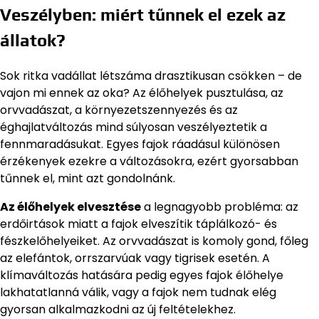
Veszélyben: miért tűnnek el ezek az
állatok?
Sok ritka vadállat létszáma drasztikusan csökken – de
vajon mi ennek az oka? Az élőhelyek pusztulása, az
orvvadászat, a környezetszennyezés és az
éghajlatváltozás mind súlyosan veszélyeztetik a
fennmaradásukat. Egyes fajok ráadásul különösen
érzékenyek ezekre a változásokra, ezért gyorsabban
tűnnek el, mint azt gondolnánk.
Az élőhelyek elvesztése
a legnagyobb probléma: az
erdőirtások miatt a fajok elveszítik táplálkozó- és
fészkelőhelyeiket. Az orvvadászat is komoly gond, főleg
az elefántok, orrszarvúak vagy tigrisek esetén. A
klímaváltozás hatására pedig egyes fajok élőhelye
lakhatatlanná válik, vagy a fajok nem tudnak elég
gyorsan alkalmazkodni az új feltételekhez.