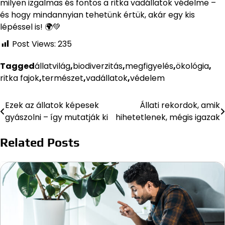
milyen izgalmas és fontos a ritka vadállatok védelme –
és hogy mindannyian tehetünk értük, akár egy kis
lépéssel is! 🌍💚
Post Views:
235
Tagged
állatvilág
,
biodiverzitás
,
megfigyelés
,
ökológia
,
ritka fajok
,
természet
,
vadállatok
,
védelem
Ezek az állatok képesek
Állati rekordok, amik
Bejegyzés
gyászolni – így mutatják ki
hihetetlenek, mégis igazak
navigáció
Related Posts