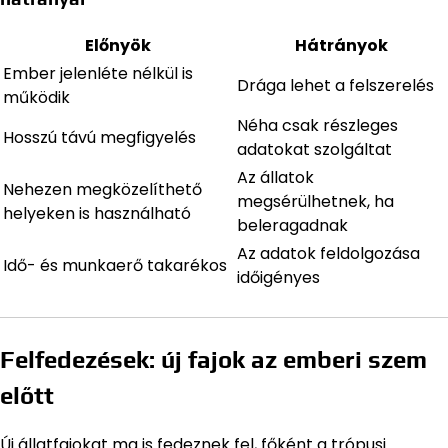
Előnyök
Hátrányok
Ember jelenléte nélkül is
Drága lehet a felszerelés
működik
Néha csak részleges
Hosszú távú megfigyelés
adatokat szolgáltat
Az állatok
Nehezen megközelíthető
megsérülhetnek, ha
helyeken is használható
beleragadnak
Az adatok feldolgozása
Idő- és munkaerő takarékos
időigényes
Felfedezések: új fajok az emberi szem
előtt
Új állatfajokat ma is fedeznek fel, főként a trópusi