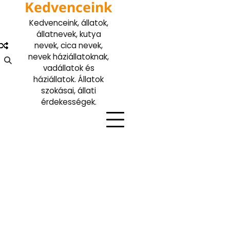
Kedvenceink
Skip
to
Kedvenceink, állatok,
content
állatnevek, kutya
nevek, cica nevek,
nevek háziállatoknak,
vadállatok és
háziállatok. Állatok
szokásai, állati
érdekességek.