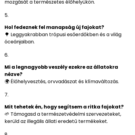
mozgását a természetes élőhelyükön.
Hol fedeznek fel manapság új fajokat?
🌳 Leggyakrabban trópusi esőerdőkben és a világ
óceánjaiban.
Mi a legnagyobb veszély ezekre az állatokra
nézve?
🌍 Élőhelyvesztés, orvvadászat és klímaváltozás.
Mit tehetek én, hogy segítsem a ritka fajokat?
🌱 Támogasd a természetvédelmi szervezeteket,
kerüld az illegális állati eredetű termékeket.