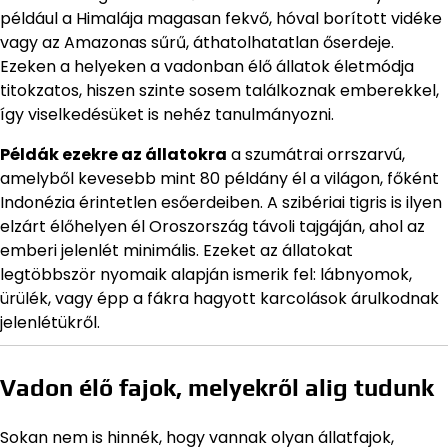
például a Himalája magasan fekvő, hóval borított vidéke
vagy az Amazonas sűrű, áthatolhatatlan őserdeje.
Ezeken a helyeken a vadonban élő állatok életmódja
titokzatos, hiszen szinte sosem találkoznak emberekkel,
így viselkedésüket is nehéz tanulmányozni.
Példák ezekre az állatokra
a szumátrai orrszarvú,
amelyből kevesebb mint 80 példány él a világon, főként
Indonézia érintetlen esőerdeiben. A szibériai tigris is ilyen
elzárt élőhelyen él Oroszország távoli tajgáján, ahol az
emberi jelenlét minimális. Ezeket az állatokat
legtöbbször nyomaik alapján ismerik fel: lábnyomok,
ürülék, vagy épp a fákra hagyott karcolások árulkodnak
jelenlétükről.
Vadon élő fajok, melyekről alig tudunk
Sokan nem is hinnék, hogy vannak olyan állatfajok,