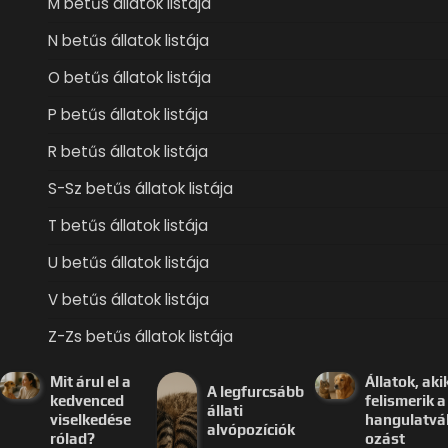
M betűs állatok listája
N betűs állatok listája
O betűs állatok listája
P betűs állatok listája
R betűs állatok listája
S-Sz betűs állatok listája
T betűs állatok listája
U betűs állatok listája
V betűs állatok listája
Z-Zs betűs állatok listája
Mit árul el a
Állatok, aki
A legfurcsább
kedvenced
felismerik a
állati
viselkedése
hangulatvá
alvópozíciók
rólad?
ozást