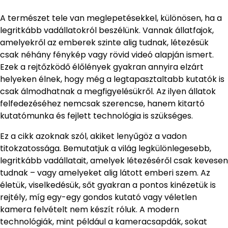
A természet tele van meglepetésekkel, különösen, ha a
legritkább vadállatokról beszélünk. Vannak állatfajok,
amelyekről az emberek szinte alig tudnak, létezésük
csak néhány fénykép vagy rövid videó alapján ismert.
Ezek a rejtőzködő élőlények gyakran annyira elzárt
helyeken élnek, hogy még a legtapasztaltabb kutatók is
csak álmodhatnak a megfigyelésükről. Az ilyen állatok
felfedezéséhez nemcsak szerencse, hanem kitartó
kutatómunka és fejlett technológia is szükséges.
Ez a cikk azoknak szól, akiket lenyűgöz a vadon
titokzatossága. Bemutatjuk a világ legkülönlegesebb,
legritkább vadállatait, amelyek létezéséről csak kevesen
tudnak – vagy amelyeket alig látott emberi szem. Az
életük, viselkedésük, sőt gyakran a pontos kinézetük is
rejtély, míg egy-egy gondos kutató vagy véletlen
kamera felvételt nem készít róluk. A modern
technológiák, mint például a kameracsapdák, sokat