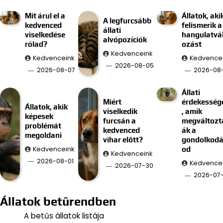
Mit árul el a
Állatok, aki
A legfurcsább
kedvenced
felismerik a
állati
viselkedése
hangulatvá
alvópozíciók
rólad?
ozást
Kedvenceink
Kedvenceink
Kedvence
2026-08-05
2026-08-07
2026-08
Állati
Miért
érdekesség
Állatok, akik
viselkedik
, amik
képesek
furcsán a
megváltozt
problémát
kedvenced
ák a
megoldani
vihar előtt?
gondolkod
Kedvenceink
od
Kedvenceink
2026-08-01
Kedvence
2026-07-30
2026-07
Állatok betűrendben
A betűs állatok listája