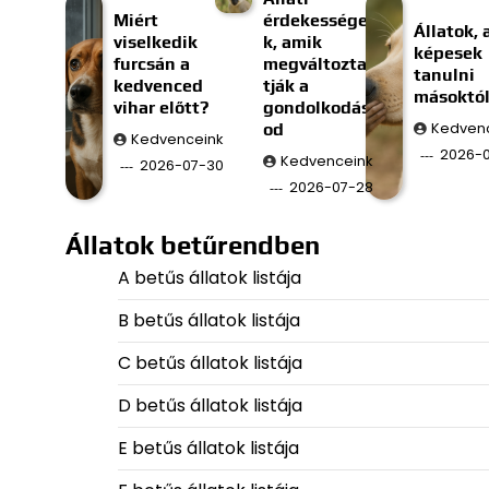
Miért
érdekessége
Állatok, 
viselkedik
k, amik
képesek
furcsán a
megváltozta
tanulni
kedvenced
tják a
másoktó
vihar előtt?
gondolkodás
od
Kedven
Kedvenceink
2026-
Kedvenceink
2026-07-30
2026-07-28
Állatok betűrendben
A betűs állatok listája
B betűs állatok listája
C betűs állatok listája
D betűs állatok listája
E betűs állatok listája