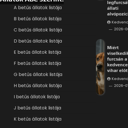
legfurcs
A betűs állatok listája
állati
alvópozíc
B betűs állatok listája
Kedvenc
C betűs állatok listája
2026-0
D betűs állatok listája
Miért
E betűs állatok listája
viselkedi
furcsán a
F betűs állatok listája
kedvence
vihar előt
G betűs állatok listája
Kedvenc
H betűs állatok listája
2026-0
I betűs állatok listája
J betűs állatok listája
K betűs állatok listája