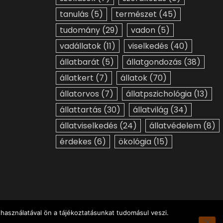
tanulás
(5)
természet
(45)
tudomány
(29)
vadon
(5)
vadállatok
(11)
viselkedés
(40)
állatbarát
(5)
állatgondozás
(38)
állatkert
(7)
állatok
(70)
állatorvos
(7)
állatpszichológia
(13)
állattartás
(30)
állatvilág
(34)
állatviselkedés
(24)
állatvédelem
(8)
érdekes
(6)
ökológia
(15)
használatával ön a tájékoztatásunkat tudomásul veszi.