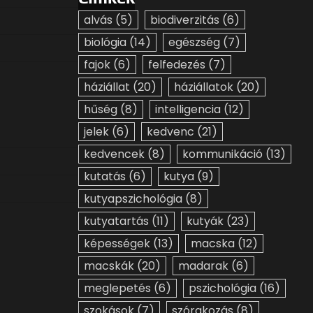
alvás
(5)
biodiverzitás
(6)
biológia
(14)
egészség
(7)
fajok
(6)
felfedezés
(7)
háziállat
(20)
háziállatok
(20)
hűség
(8)
intelligencia
(12)
jelek
(6)
kedvenc
(21)
kedvencek
(8)
kommunikáció
(13)
kutatás
(6)
kutya
(9)
kutyapszichológia
(8)
kutyatartás
(11)
kutyák
(23)
képességek
(13)
macska
(12)
macskák
(20)
madarak
(6)
meglepetés
(6)
pszichológia
(16)
szokások
(7)
szórakozás
(8)