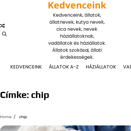
Kedvenceink
Skip
to
Kedvenceink, állatok,
content
állatnevek, kutya nevek,
cica nevek, nevek
háziállatoknak,
vadállatok és háziállatok.
Állatok szokásai, állati
érdekességek.
KEDVENCEINK
ÁLLATOK A-Z
HÁZIÁLLATOK
VA
Címke:
chip
Home
chip