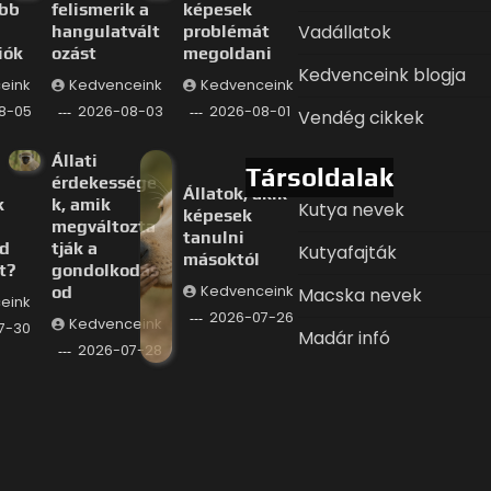
ább
felismerik a
képesek
Vadállatok
hangulatvált
problémát
iók
ozást
megoldani
Kedvenceink blogja
eink
Kedvenceink
Kedvenceink
8-05
2026-08-03
2026-08-01
Vendég cikkek
Állati
Társoldalak
érdekessége
Állatok, akik
k
k, amik
Kutya nevek
képesek
megváltozta
tanulni
d
tják a
Kutyafajták
másoktól
t?
gondolkodás
od
Kedvenceink
Macska nevek
eink
2026-07-26
Kedvenceink
7-30
Madár infó
2026-07-28