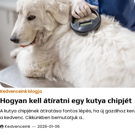
Kedvenceink blogja
Hogyan kell átíratni egy kutya chipjét
A kutya chipjének átíratása fontos lépés, ha új gazdihoz kerü
a kedvenc. Cikkünkben bemutatjuk a…
Kedvenceink
2026-01-06