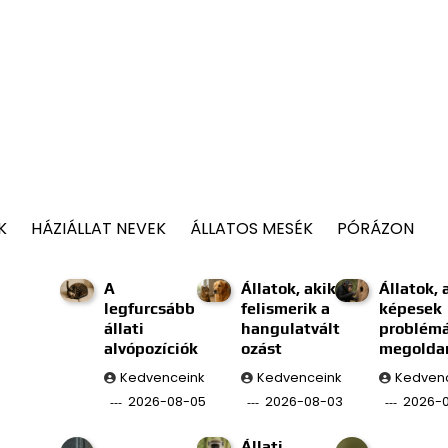
K
HÁZIÁLLAT NEVEK
ÁLLATOS MESÉK
PÓRÁZON
A
Állatok, akik
Állatok, 
legfurcsább
felismerik a
képesek
állati
hangulatvált
problém
alvópozíciók
ozást
megolda
Kedvenceink
Kedvenceink
Kedven
2026-08-05
2026-08-03
2026-0
Állati