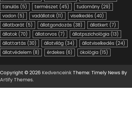
tanulás
(5)
természet
(45)
tudomány
(29)
vadon
(5)
vadállatok
(11)
viselkedés
(40)
állatbarát
(5)
állatgondozás
(38)
állatkert
(7)
állatok
(70)
állatorvos
(7)
állatpszichológia
(13)
állattartás
(30)
állatvilág
(34)
állatviselkedés
(24)
állatvédelem
(8)
érdekes
(6)
ökológia
(15)
Copyright © 2026
Kedvenceink
Theme: Timely News By
Artify Themes
.