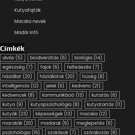
Kutyafajták
Macska nevek
Madár infó
Címkék
alvás
(5)
biodiverzitás
(6)
biológia
(14)
egészség
(7)
fajok
(6)
felfedezés
(7)
háziállat
(20)
háziállatok
(20)
hűség
(8)
intelligencia
(12)
jelek
(6)
kedvenc
(21)
kedvencek
(8)
kommunikáció
(13)
kutatás
(6)
kutya
(9)
kutyapszichológia
(8)
kutyatartás
(11)
kutyák
(23)
képességek
(13)
macska
(12)
macskák
(20)
madarak
(6)
meglepetés
(6)
pszichológia
(16)
szokások
(7)
szórakozás
(8)