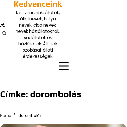
Kedvenceink
Skip
to
Kedvenceink, állatok,
content
állatnevek, kutya
nevek, cica nevek,
nevek háziállatoknak,
vadállatok és
háziállatok. Állatok
szokásai, állati
érdekességek.
Címke:
dorombolás
Home
dorombolás