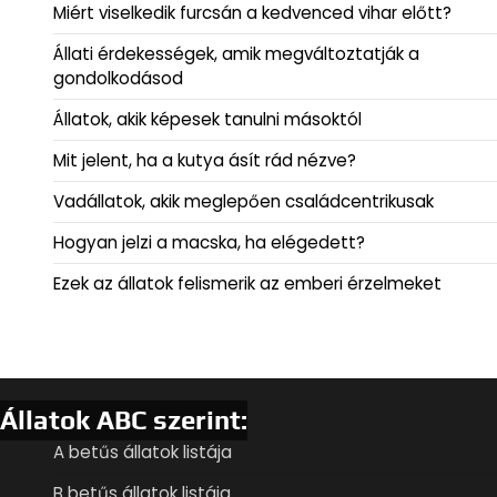
Miért viselkedik furcsán a kedvenced vihar előtt?
Állati érdekességek, amik megváltoztatják a
gondolkodásod
Állatok, akik képesek tanulni másoktól
Mit jelent, ha a kutya ásít rád nézve?
Vadállatok, akik meglepően családcentrikusak
Hogyan jelzi a macska, ha elégedett?
Ezek az állatok felismerik az emberi érzelmeket
Állatok ABC szerint:
A betűs állatok listája
B betűs állatok listája