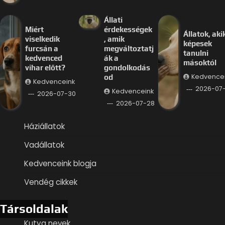
Állati
Miért
érdekességek
Állatok, aki
viselkedik
, amik
képesek
furcsán a
megváltoztatj
tanulni
kedvenced
ák a
másoktól
vihar előtt?
gondolkodás
Kedvence
od
Kedvenceink
2026-07
Kedvenceink
2026-07-30
2026-07-28
Háziállatok
Vadállatok
Kedvenceink blogja
Vendég cikkek
Társoldalak
Kutya nevek