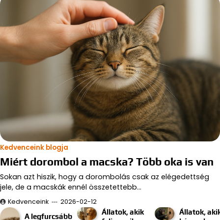
Kedvenceink blogja
Miért dorombol a macska? Több oka is van
Sokan azt hiszik, hogy a dorombolás csak az elégedettség
jele, de a macskák ennél összetettebb…
Kedvenceink
2026-02-12
Állatok, akik
Állatok, aki
A legfurcsább