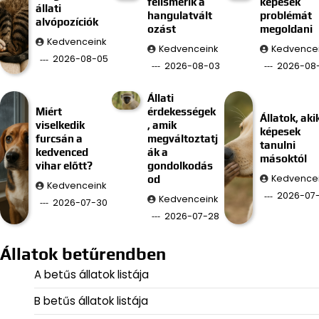
felismerik a
képesek
állati
hangulatvált
problémát
alvópozíciók
ozást
megoldani
Kedvenceink
Kedvenceink
Kedvence
2026-08-05
2026-08-03
2026-08-
Állati
Miért
érdekességek
Állatok, aki
viselkedik
, amik
képesek
furcsán a
megváltoztatj
tanulni
kedvenced
ák a
másoktól
vihar előtt?
gondolkodás
Kedvence
od
Kedvenceink
2026-07
Kedvenceink
2026-07-30
2026-07-28
Állatok betűrendben
A betűs állatok listája
B betűs állatok listája