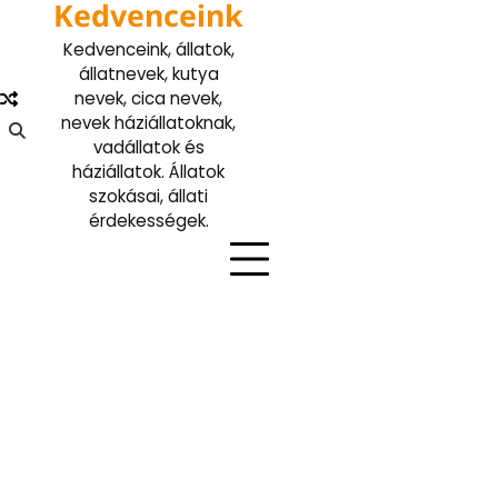
Kedvenceink
Skip
to
Kedvenceink, állatok,
content
állatnevek, kutya
nevek, cica nevek,
nevek háziállatoknak,
vadállatok és
háziállatok. Állatok
szokásai, állati
érdekességek.