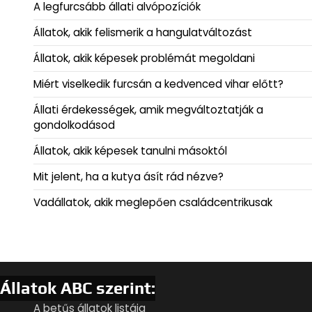
A legfurcsább állati alvópozíciók
Állatok, akik felismerik a hangulatváltozást
Állatok, akik képesek problémát megoldani
Miért viselkedik furcsán a kedvenced vihar előtt?
Állati érdekességek, amik megváltoztatják a
gondolkodásod
Állatok, akik képesek tanulni másoktól
Mit jelent, ha a kutya ásít rád nézve?
Vadállatok, akik meglepően családcentrikusak
Állatok ABC szerint:
A betűs állatok listája