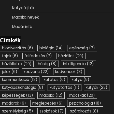
Kutyafajták
Macska nevek
Madár infó
Címkék
biodiverzitás
(6)
biológia
(14)
egészség
(7)
fajok
(6)
felfedezés
(7)
háziállat
(20)
háziállatok
(20)
hűség
(8)
intelligencia
(12)
jelek
(6)
kedvenc
(22)
kedvencek
(8)
kommunikáció
(13)
kutatás
(6)
kutya
(9)
kutyapszichológia
(8)
kutyatartás
(11)
kutyák
(23)
képességek
(13)
macska
(12)
macskák
(20)
madarak
(6)
meglepetés
(6)
pszichológia
(18)
személyiség
(5)
szokások
(7)
szórakozás
(8)