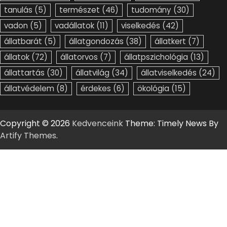
tanulás
(5)
természet
(46)
tudomány
(30)
vadon
(5)
vadállatok
(11)
viselkedés
(42)
állatbarát
(5)
állatgondozás
(38)
állatkert
(7)
állatok
(72)
állatorvos
(7)
állatpszichológia
(13)
állattartás
(30)
állatvilág
(34)
állatviselkedés
(24)
állatvédelem
(8)
érdekes
(6)
ökológia
(15)
Copyright © 2026
Kedvenceink
Theme: Timely News By
Artify Themes
.