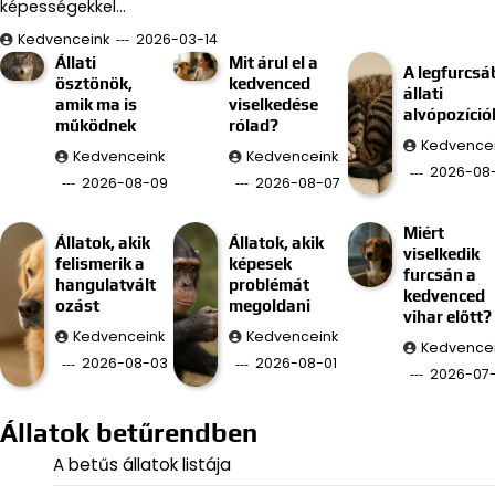
képességekkel…
Kedvenceink
2026-03-14
Állati
Mit árul el a
A legfurcsá
ösztönök,
kedvenced
állati
amik ma is
viselkedése
alvópozíció
működnek
rólad?
Kedvence
Kedvenceink
Kedvenceink
2026-08
2026-08-09
2026-08-07
Miért
Állatok, akik
Állatok, akik
viselkedik
felismerik a
képesek
furcsán a
hangulatvált
problémát
kedvenced
ozást
megoldani
vihar előtt?
Kedvenceink
Kedvenceink
Kedvence
2026-08-03
2026-08-01
2026-07
Állatok betűrendben
A betűs állatok listája