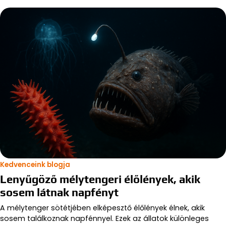
Kedvenceink blogja
Lenyűgöző mélytengeri élőlények, akik
sosem látnak napfényt
A mélytenger sötétjében elképesztő élőlények élnek, akik
sosem találkoznak napfénnyel. Ezek az állatok különleges