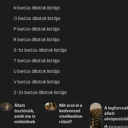
N betűs állatok listája
O betűs állatok listája
P betűs állatok listája
R betűs állatok listája
S-Sz betűs állatok listája
T betűs állatok listája
U betűs állatok listája
V betűs állatok listája
Z-Zs betűs állatok listája
Állati
Mit árul el a
A legfurcsá
ösztönök,
kedvenced
állati
amik ma is
viselkedése
alvópozíció
működnek
rólad?
Kedvence