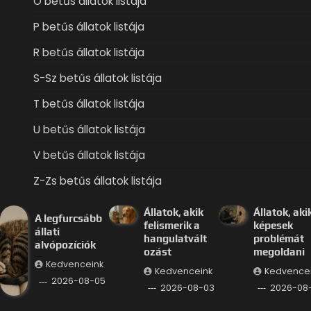
O betűs állatok listája
P betűs állatok listája
R betűs állatok listája
S-Sz betűs állatok listája
T betűs állatok listája
U betűs állatok listája
V betűs állatok listája
Z-Zs betűs állatok listája
Állatok, akik
Állatok, aki
A legfurcsább
felismerik a
képesek
állati
hangulatvált
problémát
alvópozíciók
ozást
megoldani
Kedvenceink
Kedvenceink
Kedvence
2026-08-05
2026-08-03
2026-08-