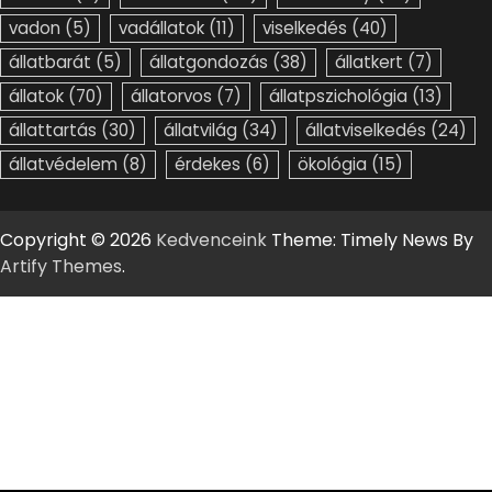
vadon
(5)
vadállatok
(11)
viselkedés
(40)
állatbarát
(5)
állatgondozás
(38)
állatkert
(7)
állatok
(70)
állatorvos
(7)
állatpszichológia
(13)
állattartás
(30)
állatvilág
(34)
állatviselkedés
(24)
állatvédelem
(8)
érdekes
(6)
ökológia
(15)
Copyright © 2026
Kedvenceink
Theme: Timely News By
Artify Themes
.