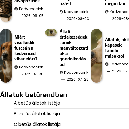
alvópozíciók
ozást
megoldani
Kedvenceink
Kedvenceink
Kedvence
2026-08-05
2026-08-03
2026-08-
Állati
Miért
érdekességek
Állatok, aki
viselkedik
, amik
képesek
furcsán a
megváltoztatj
tanulni
kedvenced
ák a
másoktól
vihar előtt?
gondolkodás
Kedvence
od
Kedvenceink
2026-07
Kedvenceink
2026-07-30
2026-07-28
Állatok betűrendben
A betűs állatok listája
B betűs állatok listája
C betűs állatok listája