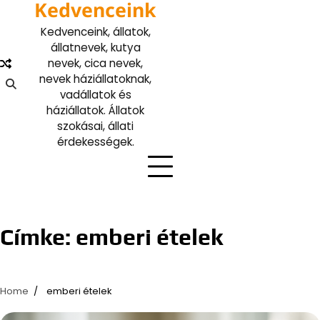
Kedvenceink
Skip
to
Kedvenceink, állatok,
content
állatnevek, kutya
nevek, cica nevek,
nevek háziállatoknak,
vadállatok és
háziállatok. Állatok
szokásai, állati
érdekességek.
Címke:
emberi ételek
Home
emberi ételek