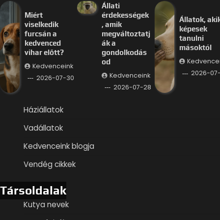
Állati
Miért
érdekességek
Állatok, aki
viselkedik
, amik
képesek
furcsán a
megváltoztatj
tanulni
kedvenced
ák a
másoktól
vihar előtt?
gondolkodás
Kedvence
od
Kedvenceink
2026-07
Kedvenceink
2026-07-30
2026-07-28
Háziállatok
Vadállatok
Kedvenceink blogja
Vendég cikkek
Társoldalak
Kutya nevek