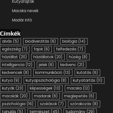
Kutyafajták
Macska nevek
Madár infó
Címkék
alvás
(5)
biodiverzitás
(6)
biológia
(14)
egészség
(7)
fajok
(6)
felfedezés
(7)
háziállat
(20)
háziállatok
(20)
hűség
(8)
intelligencia
(12)
jelek
(6)
kedvenc
(21)
kedvencek
(8)
kommunikáció
(13)
kutatás
(6)
kutya
(9)
kutyapszichológia
(8)
kutyatartás
(11)
kutyák
(23)
képességek
(13)
macska
(12)
macskák
(20)
madarak
(6)
meglepetés
(6)
pszichológia
(16)
szokások
(7)
szórakozás
(8)
tanulás
(5)
természet
(45)
tudomány
(29)