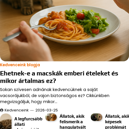
Kedvenceink blogja
Ehetnek-e a macskák emberi ételeket és
mikor ártalmas ez?
Sokan szívesen adnának kedvencüknek a saját
vacsorájukból, de vajon biztonságos ez? Cikkünkben
megvizsgáljuk, hogy mikor…
Kedvenceink
2026-03-25
Állatok, akik
Állatok, aki
A legfurcsább
felismerik a
képesek
állati
hangulatvált
problémát