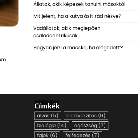
Állatok, akik képesek tanulni másoktól
Mit jelent, ha a kutya ásít rád nézve?
Vadállatok, akik meglepően
családcentrikusak
Hogyan jelzi a macska, ha elégedett?
rom
Címkék
alvás
(5)
biodiverzitás
(6)
biológia
(14)
egészség
(7)
fajok
(6)
felfedezés
(7)