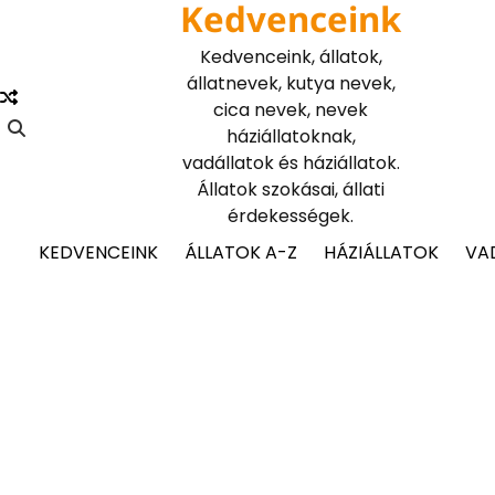
Kedvenceink
Skip
to
Kedvenceink, állatok,
content
állatnevek, kutya nevek,
cica nevek, nevek
háziállatoknak,
vadállatok és háziállatok.
Állatok szokásai, állati
érdekességek.
KEDVENCEINK
ÁLLATOK A-Z
HÁZIÁLLATOK
VA