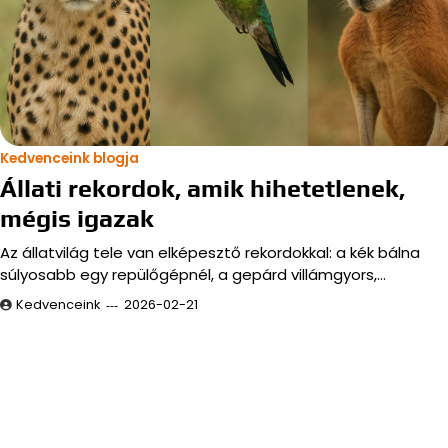
Kedvenceink blogja
Állati rekordok, amik hihetetlenek,
mégis igazak
Az állatvilág tele van elképesztő rekordokkal: a kék bálna
súlyosabb egy repülőgépnél, a gepárd villámgyors,…
Kedvenceink
2026-02-21