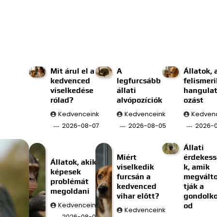
Mit árul el a
A
Állatok, 
kedvenced
legfurcsább
felismeri
viselkedése
állati
hangulat
rólad?
alvópozíciók
ozást
Kedvenceink
Kedvenceink
Kedven
2026-08-07
2026-08-05
2026-
Állati
Miért
érdekes
Állatok, akik
viselkedik
k, amik
képesek
furcsán a
megválto
problémát
kedvenced
tják a
megoldani
vihar előtt?
gondolk
Kedvenceink
od
Kedvenceink
2026-08-01