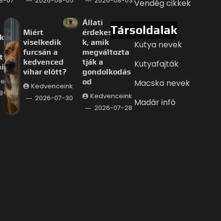
8-07
2026-08-05
2026-08-03
Vendég cikkek
Állati
Társoldalak
Miért
érdekessége
kik
viselkedik
k, amik
Kutya nevek
furcsán a
megváltozta
t
kedvenced
tják a
Kutyafajták
i
vihar előtt?
gondolkodás
eink
od
Macska nevek
Kedvenceink
8-01
Kedvenceink
2026-07-30
Madár infó
2026-07-28