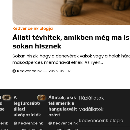
Kedvenceink blogja
Állati tévhitek, amikben még ma is
sokan hisznek
Sokan hiszik, hogy a denevérek vakok vagy a halak há
másodperces memóriával élnek. Az ilyen…
Kedvenceink
2026-02-07
l a
A
Állatok, akik
Háziállatok
d
legfurcsább
felismerik a
Vadállatok
se
állati
hangulatvált
alvópozíciók
ozást
Kedvenceink blogja
eink
Kedvenceink
Kedvenceink