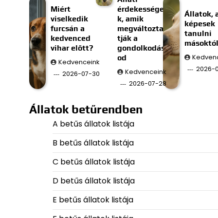
Miért
érdekessége
Állatok, 
viselkedik
k, amik
képesek
furcsán a
megváltozta
tanulni
kedvenced
tják a
másoktó
vihar előtt?
gondolkodás
od
Kedven
Kedvenceink
2026-
Kedvenceink
2026-07-30
2026-07-28
Állatok betűrendben
A betűs állatok listája
B betűs állatok listája
C betűs állatok listája
D betűs állatok listája
E betűs állatok listája