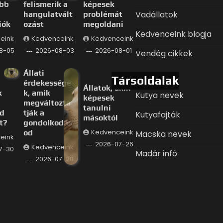
ább
felismerik a
képesek
Vadállatok
hangulatvált
problémát
iók
ozást
megoldani
Kedvenceink blogja
eink
Kedvenceink
Kedvenceink
8-05
2026-08-03
2026-08-01
Vendég cikkek
Állati
Társoldalak
érdekessége
Állatok, akik
k
k, amik
Kutya nevek
képesek
megváltozta
tanulni
d
tják a
Kutyafajták
másoktól
t?
gondolkodás
od
Kedvenceink
Macska nevek
eink
2026-07-26
Kedvenceink
7-30
Madár infó
2026-07-28