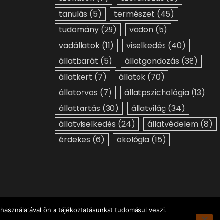
tanulás
(5)
természet
(45)
tudomány
(29)
vadon
(5)
vadállatok
(11)
viselkedés
(40)
állatbarát
(5)
állatgondozás
(38)
állatkert
(7)
állatok
(70)
állatorvos
(7)
állatpszichológia
(13)
állattartás
(30)
állatvilág
(34)
állatviselkedés
(24)
állatvédelem
(8)
érdekes
(6)
ökológia
(15)
használatával ön a tájékoztatásunkat tudomásul veszi.