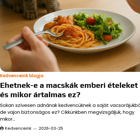
Kedvenceink blogja
Ehetnek-e a macskák emberi ételeket
és mikor ártalmas ez?
Sokan szívesen adnának kedvencüknek a saját vacsorájukbó
de vajon biztonságos ez? Cikkünkben megvizsgáljuk, hogy
mikor…
Kedvenceink
2026-03-25