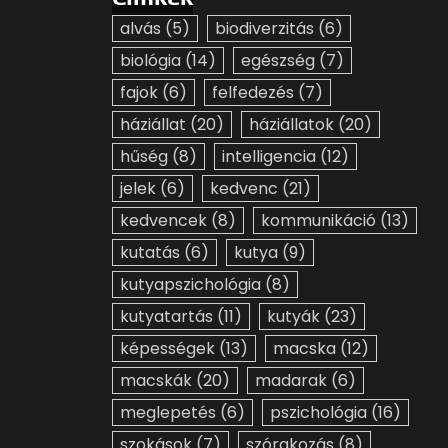
alvás
(5)
biodiverzitás
(6)
biológia
(14)
egészség
(7)
fajok
(6)
felfedezés
(7)
háziállat
(20)
háziállatok
(20)
hűség
(8)
intelligencia
(12)
jelek
(6)
kedvenc
(21)
kedvencek
(8)
kommunikáció
(13)
kutatás
(6)
kutya
(9)
kutyapszichológia
(8)
kutyatartás
(11)
kutyák
(23)
képességek
(13)
macska
(12)
macskák
(20)
madarak
(6)
meglepetés
(6)
pszichológia
(16)
szokások
(7)
szórakozás
(8)