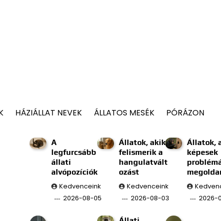
K
HÁZIÁLLAT NEVEK
ÁLLATOS MESÉK
PÓRÁZON
A
Állatok, akik
Állatok, 
legfurcsább
felismerik a
képesek
állati
hangulatvált
problém
alvópozíciók
ozást
megolda
Kedvenceink
Kedvenceink
Kedven
2026-08-05
2026-08-03
2026-0
Állati