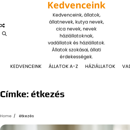
Kedvenceink
Skip
to
Kedvenceink, állatok,
content
állatnevek, kutya nevek,
cica nevek, nevek
háziállatoknak,
vadállatok és háziállatok.
Állatok szokásai, állati
érdekességek.
KEDVENCEINK
ÁLLATOK A-Z
HÁZIÁLLATOK
VA
Címke:
étkezés
Home
étkezés