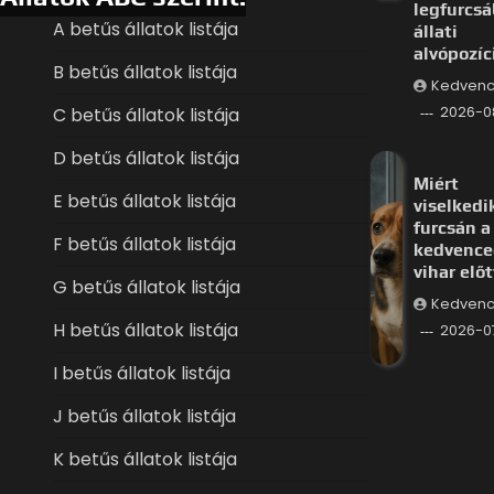
legfurcs
A betűs állatok listája
állati
alvópozíc
B betűs állatok listája
Kedvenc
C betűs állatok listája
2026-0
D betűs állatok listája
Miért
E betűs állatok listája
viselkedi
furcsán a
F betűs állatok listája
kedvence
vihar előt
G betűs állatok listája
Kedvenc
H betűs állatok listája
2026-0
I betűs állatok listája
J betűs állatok listája
K betűs állatok listája