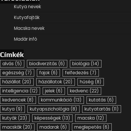
Kutya nevek
Kutyafajták
Macska nevek
Madár infó
Címkék
alvás
(5)
biodiverzitás
(6)
biológia
(14)
egészség
(7)
fajok
(6)
felfedezés
(7)
háziállat
(20)
háziállatok
(20)
hűség
(8)
intelligencia
(12)
jelek
(6)
kedvenc
(22)
kedvencek
(8)
kommunikáció
(13)
kutatás
(6)
kutya
(9)
kutyapszichológia
(8)
kutyatartás
(11)
kutyák
(23)
képességek
(13)
macska
(12)
macskák
(20)
madarak
(6)
meglepetés
(6)