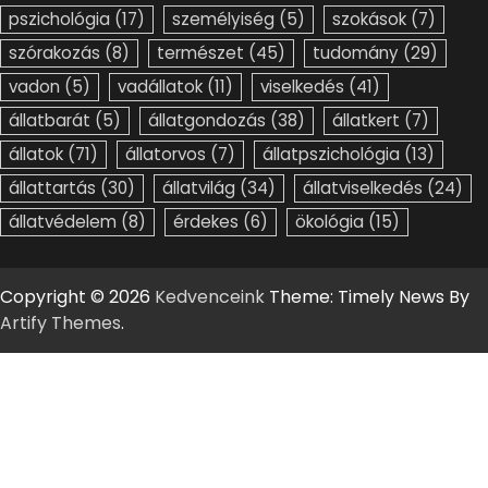
pszichológia
(17)
személyiség
(5)
szokások
(7)
szórakozás
(8)
természet
(45)
tudomány
(29)
vadon
(5)
vadállatok
(11)
viselkedés
(41)
állatbarát
(5)
állatgondozás
(38)
állatkert
(7)
állatok
(71)
állatorvos
(7)
állatpszichológia
(13)
állattartás
(30)
állatvilág
(34)
állatviselkedés
(24)
állatvédelem
(8)
érdekes
(6)
ökológia
(15)
Copyright © 2026
Kedvenceink
Theme: Timely News By
Artify Themes
.