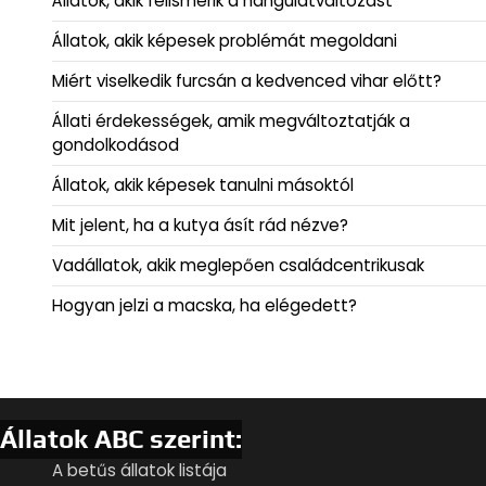
Állatok, akik felismerik a hangulatváltozást
Állatok, akik képesek problémát megoldani
Miért viselkedik furcsán a kedvenced vihar előtt?
Állati érdekességek, amik megváltoztatják a
gondolkodásod
Állatok, akik képesek tanulni másoktól
Mit jelent, ha a kutya ásít rád nézve?
Vadállatok, akik meglepően családcentrikusak
Hogyan jelzi a macska, ha elégedett?
Állatok ABC szerint:
A betűs állatok listája