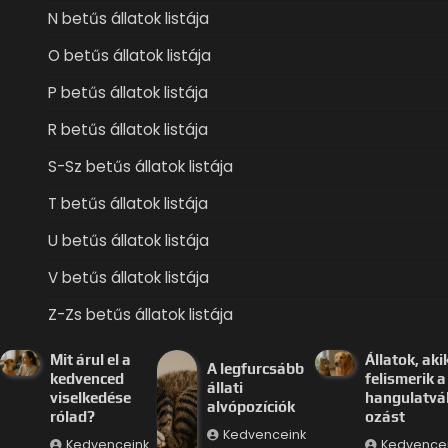
N betűs állatok listája
O betűs állatok listája
P betűs állatok listája
R betűs állatok listája
S-Sz betűs állatok listája
T betűs állatok listája
U betűs állatok listája
V betűs állatok listája
Z-Zs betűs állatok listája
Mit árul el a
Állatok, aki
A legfurcsább
kedvenced
felismerik a
állati
viselkedése
hangulatvá
alvópozíciók
rólad?
ozást
Kedvenceink
Kedvenceink
Kedvence