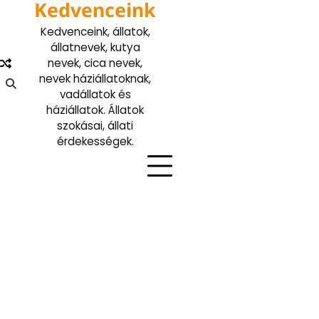
Kedvenceink
Skip
to
Kedvenceink, állatok,
content
állatnevek, kutya
nevek, cica nevek,
nevek háziállatoknak,
vadállatok és
háziállatok. Állatok
szokásai, állati
érdekességek.