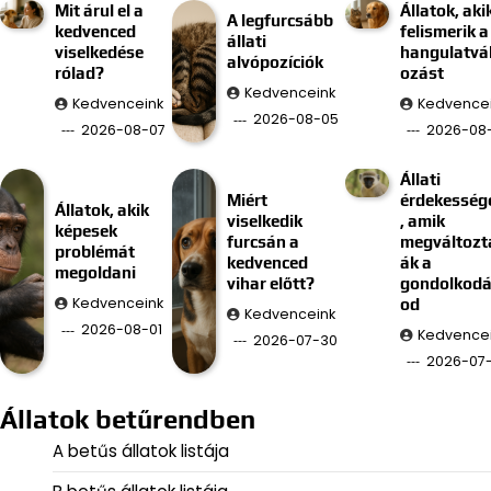
Mit árul el a
Állatok, aki
A legfurcsább
kedvenced
felismerik a
állati
viselkedése
hangulatvá
alvópozíciók
rólad?
ozást
Kedvenceink
Kedvenceink
Kedvence
2026-08-05
2026-08-07
2026-08
Állati
Miért
érdekesség
Állatok, akik
viselkedik
, amik
képesek
furcsán a
megváltozt
problémát
kedvenced
ák a
megoldani
vihar előtt?
gondolkod
Kedvenceink
od
Kedvenceink
2026-08-01
Kedvence
2026-07-30
2026-07
Állatok betűrendben
A betűs állatok listája