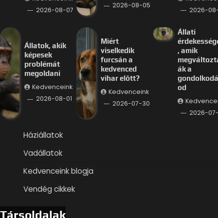
2026-08-05
2026-08-07
2026-08
Állati
Miért
érdekesség
Állatok, akik
viselkedik
, amik
képesek
furcsán a
megváltozt
problémát
kedvenced
ák a
megoldani
vihar előtt?
gondolkod
Kedvenceink
od
Kedvenceink
2026-08-01
Kedvence
2026-07-30
2026-07
Háziállatok
Vadállatok
Kedvenceink blogja
Vendég cikkek
Társoldalak