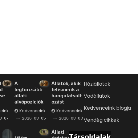
l a
A
Állatok, akik
Háziállatok
d
legfurcsább
felismerik a
Vadállatok
se
állati
hangulatvált
alvópozíciók
ozást
Kedvenceink blogja
eink
Kedvenceink
Kedvenceink
8-07
2026-08-05
2026-08-03
Vendég cikkek
Állati
Társoldalak