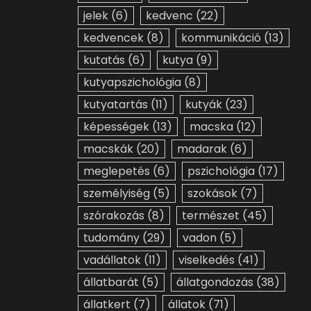
jelek
(6)
kedvenc
(22)
kedvencek
(8)
kommunikáció
(13)
kutatás
(6)
kutya
(9)
kutyapszichológia
(8)
kutyatartás
(11)
kutyák
(23)
képességek
(13)
macska
(12)
macskák
(20)
madarak
(6)
meglepetés
(6)
pszichológia
(17)
személyiség
(5)
szokások
(7)
szórakozás
(8)
természet
(45)
tudomány
(29)
vadon
(5)
vadállatok
(11)
viselkedés
(41)
állatbarát
(5)
állatgondozás
(38)
állatkert
(7)
állatok
(71)