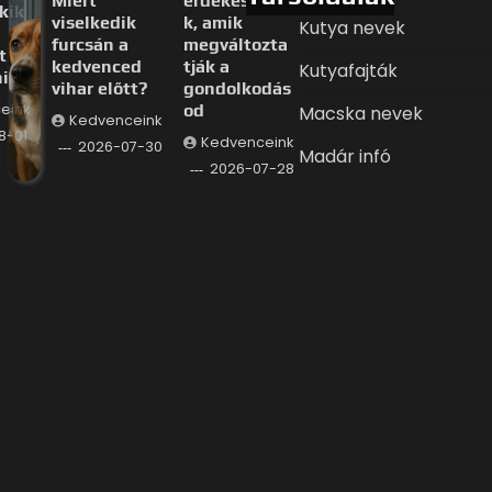
Miért
érdekessége
kik
viselkedik
k, amik
Kutya nevek
furcsán a
megváltozta
t
kedvenced
tják a
Kutyafajták
i
vihar előtt?
gondolkodás
eink
od
Macska nevek
Kedvenceink
8-01
Kedvenceink
2026-07-30
Madár infó
2026-07-28