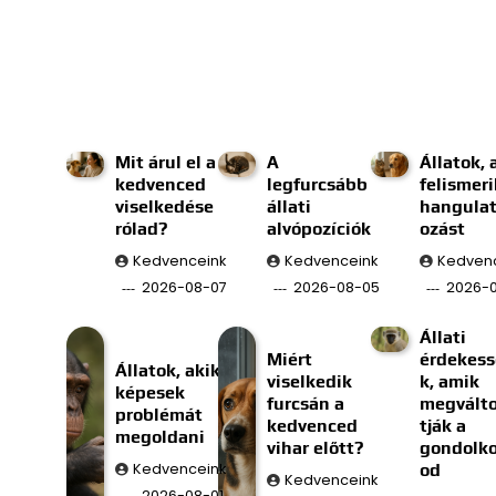
Mit árul el a
A
Állatok, 
kedvenced
legfurcsább
felismeri
viselkedése
állati
hangulat
rólad?
alvópozíciók
ozást
Kedvenceink
Kedvenceink
Kedven
2026-08-07
2026-08-05
2026-
Állati
Miért
érdekes
Állatok, akik
viselkedik
k, amik
képesek
furcsán a
megválto
problémát
kedvenced
tják a
megoldani
vihar előtt?
gondolk
Kedvenceink
od
Kedvenceink
2026-08-01