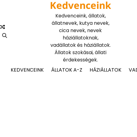
Kedvenceink
Skip
to
Kedvenceink, állatok,
content
állatnevek, kutya nevek,
cica nevek, nevek
háziállatoknak,
vadállatok és háziállatok.
Állatok szokásai, állati
érdekességek.
KEDVENCEINK
ÁLLATOK A-Z
HÁZIÁLLATOK
VA