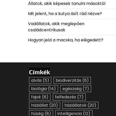
Állatok, akik képesek tanulni másoktól
Mit jelent, ha a kutya ásít rád nézve?
Vadállatok, akik meglepően
családcentrikusak
Hogyan jelzi a macska, ha elégedett?
Címkék
alvás
(5)
biodiverzitás
(6)
biológia
(14)
egészség
(7)
fajok
(6)
felfedezés
(7)
háziállat
(20)
háziállatok
(20)
hűség
(8)
intelligencia
(12)