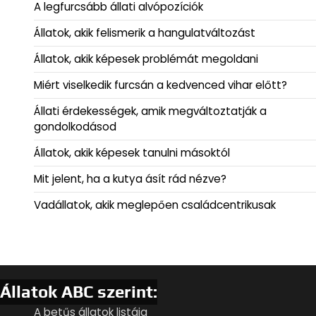
A legfurcsább állati alvópozíciók
Állatok, akik felismerik a hangulatváltozást
Állatok, akik képesek problémát megoldani
Miért viselkedik furcsán a kedvenced vihar előtt?
Állati érdekességek, amik megváltoztatják a
gondolkodásod
Állatok, akik képesek tanulni másoktól
Mit jelent, ha a kutya ásít rád nézve?
Vadállatok, akik meglepően családcentrikusak
Állatok ABC szerint:
A betűs állatok listája