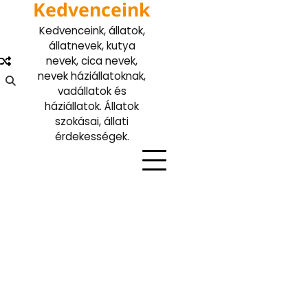
Kedvenceink
Skip
to
Kedvenceink, állatok,
content
állatnevek, kutya
nevek, cica nevek,
nevek háziállatoknak,
vadállatok és
háziállatok. Állatok
szokásai, állati
érdekességek.