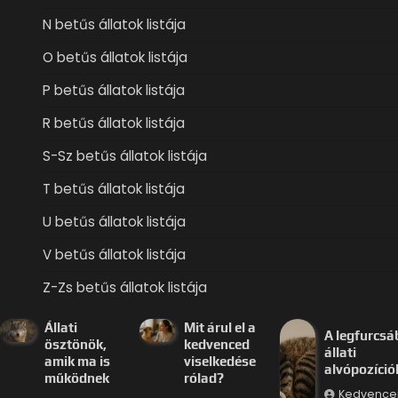
N betűs állatok listája
O betűs állatok listája
P betűs állatok listája
R betűs állatok listája
S-Sz betűs állatok listája
T betűs állatok listája
U betűs állatok listája
V betűs állatok listája
Z-Zs betűs állatok listája
Állati
Mit árul el a
A legfurcsá
ösztönök,
kedvenced
állati
amik ma is
viselkedése
alvópozíció
működnek
rólad?
Kedvence