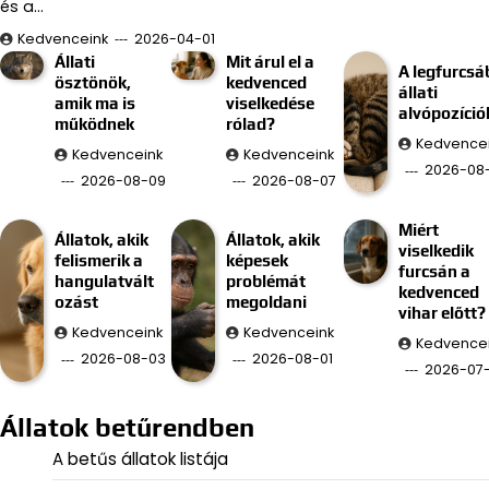
és a…
Kedvenceink
2026-04-01
Állati
Mit árul el a
A legfurcsá
ösztönök,
kedvenced
állati
amik ma is
viselkedése
alvópozíció
működnek
rólad?
Kedvence
Kedvenceink
Kedvenceink
2026-08
2026-08-09
2026-08-07
Miért
Állatok, akik
Állatok, akik
viselkedik
felismerik a
képesek
furcsán a
hangulatvált
problémát
kedvenced
ozást
megoldani
vihar előtt?
Kedvenceink
Kedvenceink
Kedvence
2026-08-03
2026-08-01
2026-07
Állatok betűrendben
A betűs állatok listája