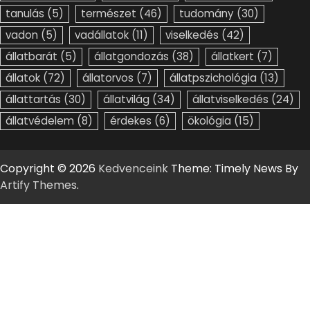
tanulás
(5)
természet
(46)
tudomány
(30)
vadon
(5)
vadállatok
(11)
viselkedés
(42)
állatbarát
(5)
állatgondozás
(38)
állatkert
(7)
állatok
(72)
állatorvos
(7)
állatpszichológia
(13)
állattartás
(30)
állatvilág
(34)
állatviselkedés
(24)
állatvédelem
(8)
érdekes
(6)
ökológia
(15)
Copyright © 2026
Kedvenceink
Theme: Timely News By
Artify Themes
.