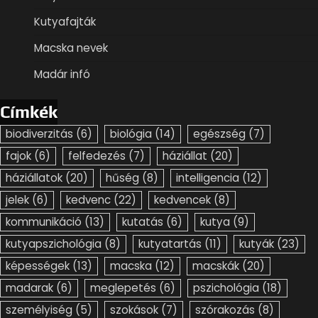
Kutyafajták
Macska nevek
Madár infó
Címkék
biodiverzitás
(6)
biológia
(14)
egészség
(7)
fajok
(6)
felfedezés
(7)
háziállat
(20)
háziállatok
(20)
hűség
(8)
intelligencia
(12)
jelek
(6)
kedvenc
(22)
kedvencek
(8)
kommunikáció
(13)
kutatás
(6)
kutya
(9)
kutyapszichológia
(8)
kutyatartás
(11)
kutyák
(23)
képességek
(13)
macska
(12)
macskák
(20)
madarak
(6)
meglepetés
(6)
pszichológia
(18)
személyiség
(5)
szokások
(7)
szórakozás
(8)