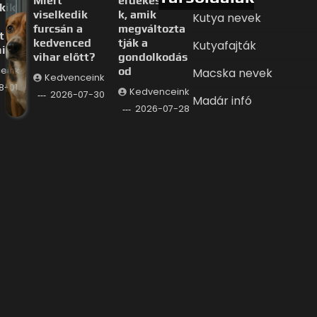
Miért
érdekessége
kik
viselkedik
k, amik
Kutya nevek
furcsán a
megváltozta
t
kedvenced
tják a
Kutyafajták
i
vihar előtt?
gondolkodás
eink
od
Macska nevek
Kedvenceink
8-01
Kedvenceink
2026-07-30
Madár infó
2026-07-28