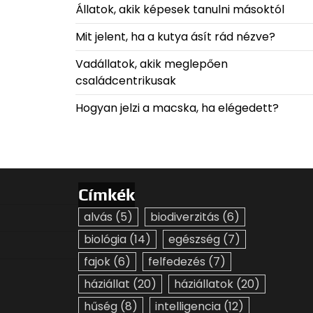
Állatok, akik képesek tanulni másoktól
Mit jelent, ha a kutya ásít rád nézve?
Vadállatok, akik meglepően
családcentrikusak
Hogyan jelzi a macska, ha elégedett?
Címkék
alvás
(5)
biodiverzitás
(6)
biológia
(14)
egészség
(7)
fajok
(6)
felfedezés
(7)
háziállat
(20)
háziállatok
(20)
hűség
(8)
intelligencia
(12)