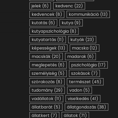
jelek
(6)
kedvenc
(22)
kedvencek
(8)
kommunikáció
(13)
kutatás
(6)
kutya
(9)
kutyapszichológia
(8)
kutyatartás
(11)
kutyák
(23)
képességek
(13)
macska
(12)
macskák
(20)
madarak
(6)
meglepetés
(6)
pszichológia
(17)
személyiség
(5)
szokások
(7)
szórakozás
(8)
természet
(45)
tudomány
(29)
vadon
(5)
vadállatok
(11)
viselkedés
(41)
állatbarát
(5)
állatgondozás
(38)
állatkert
(7)
állatok
(71)