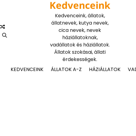
Kedvenceink
Skip
to
Kedvenceink, állatok,
content
állatnevek, kutya nevek,
cica nevek, nevek
háziállatoknak,
vadállatok és háziállatok.
Állatok szokásai, állati
érdekességek.
KEDVENCEINK
ÁLLATOK A-Z
HÁZIÁLLATOK
VA