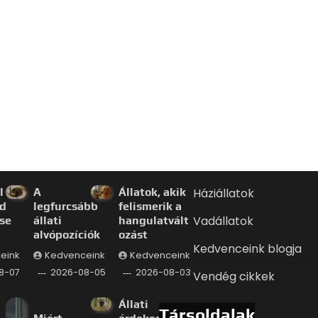
l a
A
Állatok, akik
Háziállatok
d
legfurcsább
felismerik a
Vadállatok
se
állati
hangulatvált
alvópozíciók
ozást
Kedvenceink blogja
eink
Kedvenceink
Kedvenceink
8-07
2026-08-05
2026-08-03
Vendég cikkek
Állati
Társoldalak