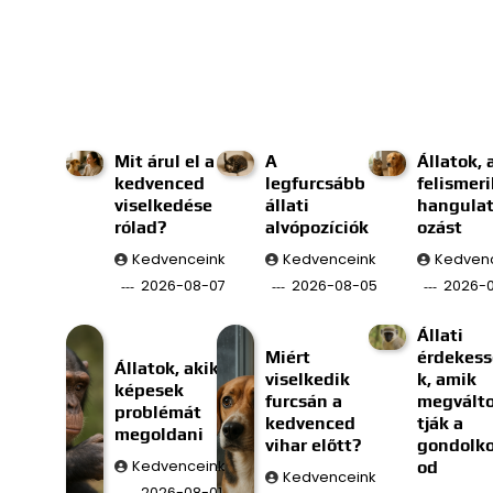
Mit árul el a
A
Állatok, 
kedvenced
legfurcsább
felismeri
viselkedése
állati
hangulat
rólad?
alvópozíciók
ozást
Kedvenceink
Kedvenceink
Kedven
2026-08-07
2026-08-05
2026-
Állati
Miért
érdekes
Állatok, akik
viselkedik
k, amik
képesek
furcsán a
megválto
problémát
kedvenced
tják a
megoldani
vihar előtt?
gondolk
Kedvenceink
od
Kedvenceink
2026-08-01