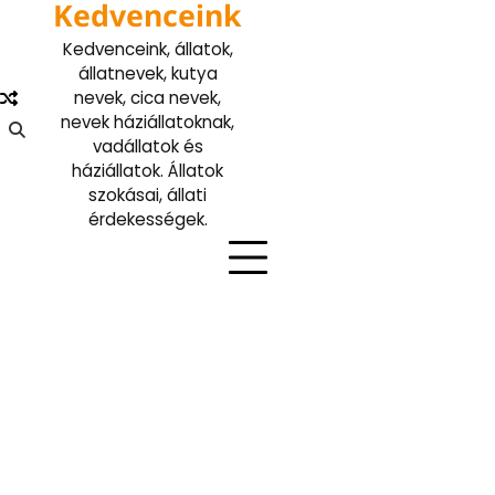
Kedvenceink
Skip
to
Kedvenceink, állatok,
content
állatnevek, kutya
nevek, cica nevek,
nevek háziállatoknak,
vadállatok és
háziállatok. Állatok
szokásai, állati
érdekességek.