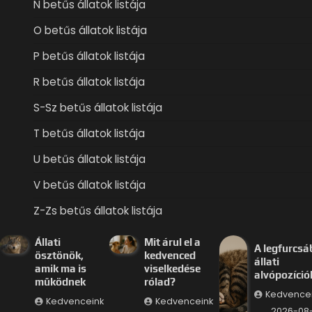
N betűs állatok listája
O betűs állatok listája
P betűs állatok listája
R betűs állatok listája
S-Sz betűs állatok listája
T betűs állatok listája
U betűs állatok listája
V betűs állatok listája
Z-Zs betűs állatok listája
Állati
Mit árul el a
A legfurcsá
ösztönök,
kedvenced
állati
amik ma is
viselkedése
alvópozíció
működnek
rólad?
Kedvence
Kedvenceink
Kedvenceink
2026-08