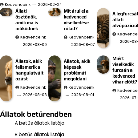
Kedvenceink
2026-02-24
Állati
Mit árul el a
A legfurcsá
ösztönök,
kedvenced
állati
amik ma is
viselkedése
alvópozíció
működnek
rólad?
Kedvence
Kedvenceink
Kedvenceink
2026-08
2026-08-09
2026-08-07
Miért
Állatok, akik
Állatok, akik
viselkedik
felismerik a
képesek
furcsán a
hangulatvált
problémát
kedvenced
ozást
megoldani
vihar előtt?
Kedvenceink
Kedvenceink
Kedvence
2026-08-03
2026-08-01
2026-07
Állatok betűrendben
A betűs állatok listája
B betűs állatok listája