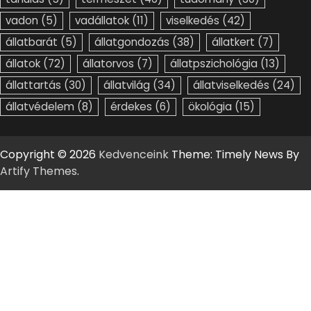
vadon
(5)
vadállatok
(11)
viselkedés
(42)
állatbarát
(5)
állatgondozás
(38)
állatkert
(7)
állatok
(72)
állatorvos
(7)
állatpszichológia
(13)
állattartás
(30)
állatvilág
(34)
állatviselkedés
(24)
állatvédelem
(8)
érdekes
(6)
ökológia
(15)
Copyright © 2026
Kedvenceink
Theme: Timely News By
Artify Themes
.