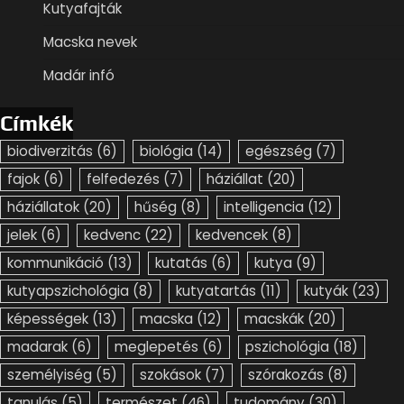
Kutyafajták
Macska nevek
Madár infó
Címkék
biodiverzitás
(6)
biológia
(14)
egészség
(7)
fajok
(6)
felfedezés
(7)
háziállat
(20)
háziállatok
(20)
hűség
(8)
intelligencia
(12)
jelek
(6)
kedvenc
(22)
kedvencek
(8)
kommunikáció
(13)
kutatás
(6)
kutya
(9)
kutyapszichológia
(8)
kutyatartás
(11)
kutyák
(23)
képességek
(13)
macska
(12)
macskák
(20)
madarak
(6)
meglepetés
(6)
pszichológia
(18)
személyiség
(5)
szokások
(7)
szórakozás
(8)
tanulás
(5)
természet
(46)
tudomány
(30)