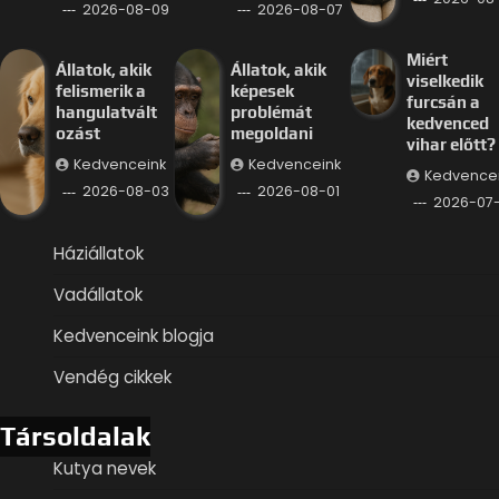
2026-08-09
2026-08-07
Miért
Állatok, akik
Állatok, akik
viselkedik
felismerik a
képesek
furcsán a
hangulatvált
problémát
kedvenced
ozást
megoldani
vihar előtt?
Kedvenceink
Kedvenceink
Kedvence
2026-08-03
2026-08-01
2026-07
Háziállatok
Vadállatok
Kedvenceink blogja
Vendég cikkek
Társoldalak
Kutya nevek