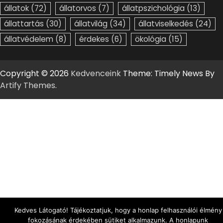
állatok
(72)
állatorvos
(7)
állatpszichológia
(13)
állattartás
(30)
állatvilág
(34)
állatviselkedés
(24)
állatvédelem
(8)
érdekes
(6)
ökológia
(15)
Copyright © 2026
Kedvenceink
Theme: Timely News By
Artify Themes
.
Kedves Látogató! Tájékoztatjuk, hogy a honlap felhasználói élmény
fokozásának érdekében sütiket alkalmazunk. A honlapunk