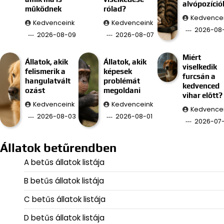
alvópozíció
működnek
rólad?
Kedvence
Kedvenceink
Kedvenceink
2026-08
2026-08-09
2026-08-07
Miért
Állatok, akik
Állatok, akik
viselkedik
felismerik a
képesek
furcsán a
hangulatvált
problémát
kedvenced
ozást
megoldani
vihar előtt?
Kedvenceink
Kedvenceink
Kedvence
2026-08-03
2026-08-01
2026-07
Állatok betűrendben
A betűs állatok listája
B betűs állatok listája
C betűs állatok listája
D betűs állatok listája