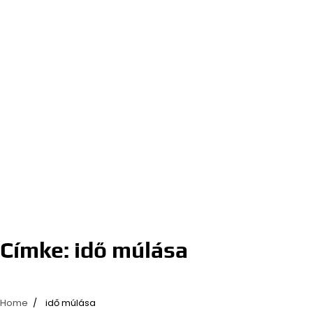
Címke:
idő múlása
Home
idő múlása