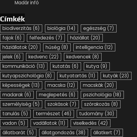
Madár infó
Címkék
biodiverzitás
(6)
biológia
(14)
egészség
(7)
fajok
(6)
felfedezés
(7)
háziállat
(20)
háziállatok
(20)
hűség
(8)
intelligencia
(12)
jelek
(6)
kedvenc
(22)
kedvencek
(8)
kommunikáció
(13)
kutatás
(6)
kutya
(9)
kutyapszichológia
(8)
kutyatartás
(11)
kutyák
(23)
képességek
(13)
macska
(12)
macskák
(20)
madarak
(6)
meglepetés
(6)
pszichológia
(18)
személyiség
(5)
szokások
(7)
szórakozás
(8)
tanulás
(5)
természet
(46)
tudomány
(30)
vadon
(5)
vadállatok
(11)
viselkedés
(42)
állatbarát
(5)
állatgondozás
(38)
állatkert
(7)