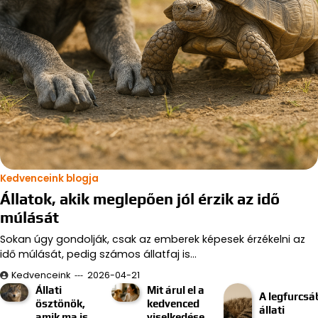
Kedvenceink blogja
Állatok, akik meglepően jól érzik az idő
múlását
Sokan úgy gondolják, csak az emberek képesek érzékelni az
idő múlását, pedig számos állatfaj is…
Kedvenceink
2026-04-21
Állati
Mit árul el a
A legfurcsá
ösztönök,
kedvenced
állati
amik ma is
viselkedése