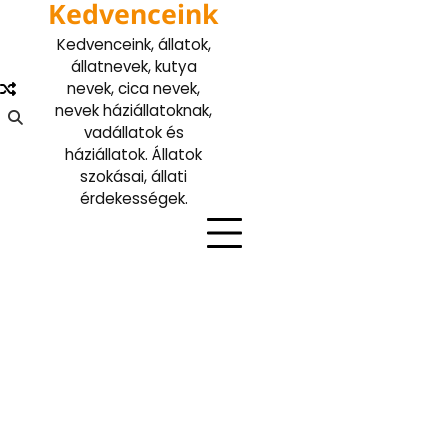
Kedvenceink
Skip
to
Kedvenceink, állatok,
content
állatnevek, kutya
nevek, cica nevek,
nevek háziállatoknak,
vadállatok és
háziállatok. Állatok
szokásai, állati
érdekességek.