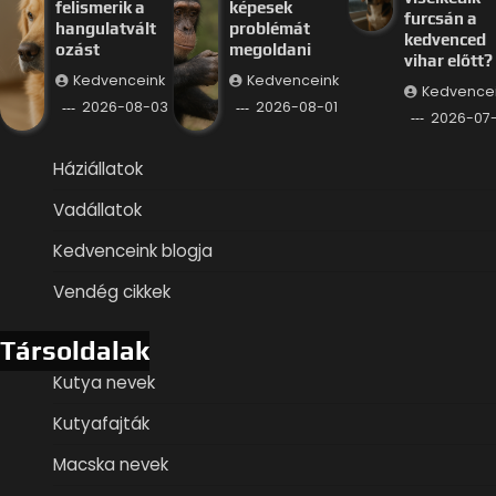
felismerik a
képesek
furcsán a
hangulatvált
problémát
kedvenced
ozást
megoldani
vihar előtt?
Kedvenceink
Kedvenceink
Kedvence
2026-08-03
2026-08-01
2026-07
Háziállatok
Vadállatok
Kedvenceink blogja
Vendég cikkek
Társoldalak
Kutya nevek
Kutyafajták
Macska nevek