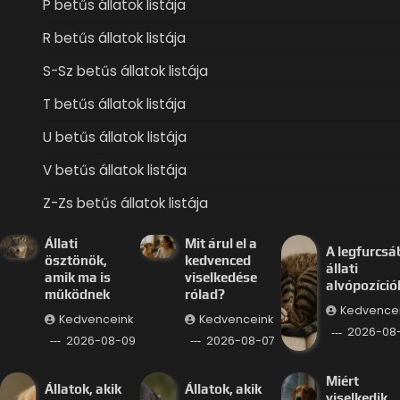
P betűs állatok listája
R betűs állatok listája
S-Sz betűs állatok listája
T betűs állatok listája
U betűs állatok listája
V betűs állatok listája
Z-Zs betűs állatok listája
Állati
Mit árul el a
A legfurcsá
ösztönök,
kedvenced
állati
amik ma is
viselkedése
alvópozíció
működnek
rólad?
Kedvence
Kedvenceink
Kedvenceink
2026-08
2026-08-09
2026-08-07
Miért
Állatok, akik
Állatok, akik
viselkedik