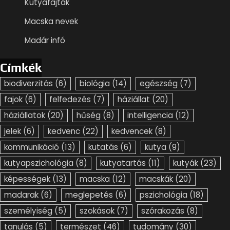
Kutyafajták
Macska nevek
Madár infó
Címkék
biodiverzitás
(6)
biológia
(14)
egészség
(7)
fajok
(6)
felfedezés
(7)
háziállat
(20)
háziállatok
(20)
hűség
(8)
intelligencia
(12)
jelek
(6)
kedvenc
(22)
kedvencek
(8)
kommunikáció
(13)
kutatás
(6)
kutya
(9)
kutyapszichológia
(8)
kutyatartás
(11)
kutyák
(23)
képességek
(13)
macska
(12)
macskák
(20)
madarak
(6)
meglepetés
(6)
pszichológia
(18)
személyiség
(5)
szokások
(7)
szórakozás
(8)
tanulás
(5)
természet
(46)
tudomány
(30)