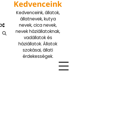
Kedvenceink
Skip
to
Kedvenceink, állatok,
content
állatnevek, kutya
nevek, cica nevek,
nevek háziállatoknak,
vadállatok és
háziállatok. Állatok
szokásai, állati
érdekességek.