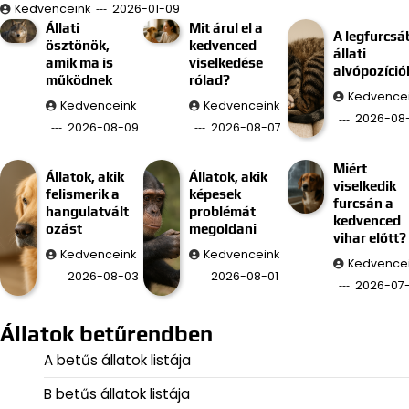
Kedvenceink
2026-01-09
Állati
Mit árul el a
A legfurcsá
ösztönök,
kedvenced
állati
amik ma is
viselkedése
alvópozíció
működnek
rólad?
Kedvence
Kedvenceink
Kedvenceink
2026-08
2026-08-09
2026-08-07
Miért
Állatok, akik
Állatok, akik
viselkedik
felismerik a
képesek
furcsán a
hangulatvált
problémát
kedvenced
ozást
megoldani
vihar előtt?
Kedvenceink
Kedvenceink
Kedvence
2026-08-03
2026-08-01
2026-07
Állatok betűrendben
A betűs állatok listája
B betűs állatok listája