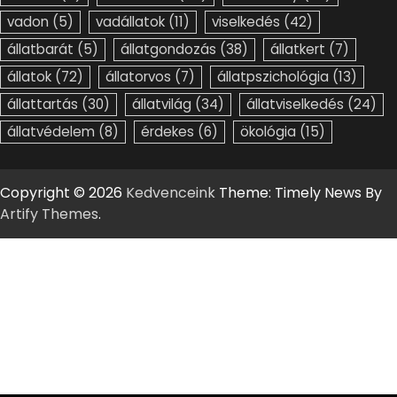
vadon
(5)
vadállatok
(11)
viselkedés
(42)
állatbarát
(5)
állatgondozás
(38)
állatkert
(7)
állatok
(72)
állatorvos
(7)
állatpszichológia
(13)
állattartás
(30)
állatvilág
(34)
állatviselkedés
(24)
állatvédelem
(8)
érdekes
(6)
ökológia
(15)
Copyright © 2026
Kedvenceink
Theme: Timely News By
Artify Themes
.