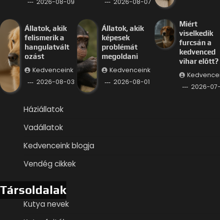
2026-08-09
2026-08-07
Miért
Állatok, akik
Állatok, akik
viselkedik
felismerik a
képesek
furcsán a
hangulatvált
problémát
kedvenced
ozást
megoldani
vihar előtt?
Kedvenceink
Kedvenceink
Kedvence
2026-08-03
2026-08-01
2026-07
Háziállatok
Vadállatok
Kedvenceink blogja
Vendég cikkek
Társoldalak
Kutya nevek