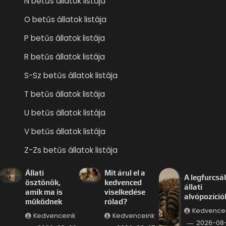
N betűs állatok listája
O betűs állatok listája
P betűs állatok listája
R betűs állatok listája
S-Sz betűs állatok listája
T betűs állatok listája
U betűs állatok listája
V betűs állatok listája
Z-Zs betűs állatok listája
Állati
Mit árul el a
A legfurcsá
ösztönök,
kedvenced
állati
amik ma is
viselkedése
alvópozíció
működnek
rólad?
Kedvence
Kedvenceink
Kedvenceink
2026-08