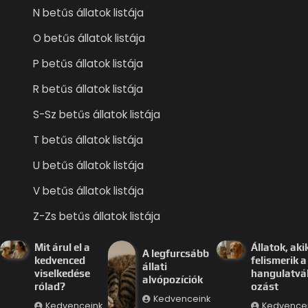
N betűs állatok listája
O betűs állatok listája
P betűs állatok listája
R betűs állatok listája
S-Sz betűs állatok listája
T betűs állatok listája
U betűs állatok listája
V betűs állatok listája
Z-Zs betűs állatok listája
Mit árul el a
Állatok, aki
A legfurcsább
kedvenced
felismerik a
állati
viselkedése
hangulatvá
alvópozíciók
rólad?
ozást
Kedvenceink
Kedvenceink
Kedvence