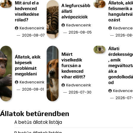
Mit árul el a
Állatok, aki
A legfurcsább
kedvenced
felismerik a
állati
viselkedése
hangulatvá
alvópozíciók
rólad?
ozást
Kedvenceink
Kedvenceink
Kedvence
2026-08-05
2026-08-07
2026-08
Állati
Miért
érdekesség
Állatok, akik
viselkedik
, amik
képesek
furcsán a
megváltozt
problémát
kedvenced
ák a
megoldani
vihar előtt?
gondolkod
Kedvenceink
od
Kedvenceink
2026-08-01
Kedvence
2026-07-30
2026-07
Állatok betűrendben
A betűs állatok listája