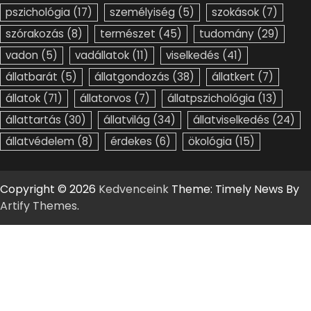
pszichológia
(17)
személyiség
(5)
szokások
(7)
szórakozás
(8)
természet
(45)
tudomány
(29)
vadon
(5)
vadállatok
(11)
viselkedés
(41)
állatbarát
(5)
állatgondozás
(38)
állatkert
(7)
állatok
(71)
állatorvos
(7)
állatpszichológia
(13)
állattartás
(30)
állatvilág
(34)
állatviselkedés
(24)
állatvédelem
(8)
érdekes
(6)
ökológia
(15)
Copyright © 2026
Kedvenceink
Theme: Timely News By
Artify Themes
.