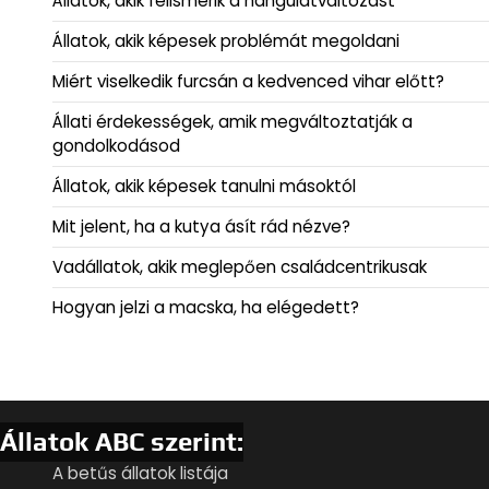
Állatok, akik felismerik a hangulatváltozást
Állatok, akik képesek problémát megoldani
Miért viselkedik furcsán a kedvenced vihar előtt?
Állati érdekességek, amik megváltoztatják a
gondolkodásod
Állatok, akik képesek tanulni másoktól
Mit jelent, ha a kutya ásít rád nézve?
Vadállatok, akik meglepően családcentrikusak
Hogyan jelzi a macska, ha elégedett?
Állatok ABC szerint:
A betűs állatok listája