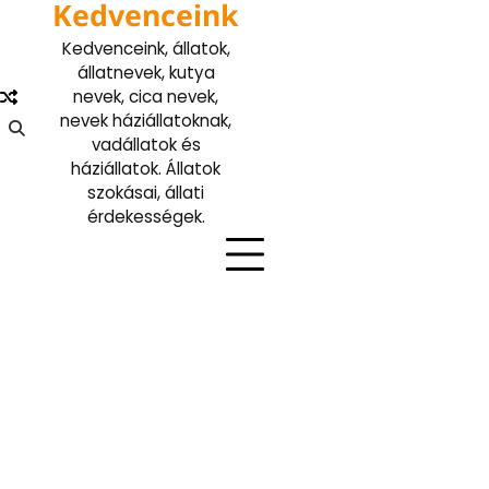
Kedvenceink
Skip
to
Kedvenceink, állatok,
content
állatnevek, kutya
nevek, cica nevek,
nevek háziállatoknak,
vadállatok és
háziállatok. Állatok
szokásai, állati
érdekességek.