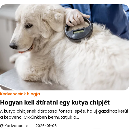
Kedvenceink blogja
Hogyan kell átíratni egy kutya chipjét
A kutya chipjének átíratása fontos lépés, ha új gazdihoz kerül
a kedvenc. Cikkünkben bemutatjuk a…
Kedvenceink
2026-01-06