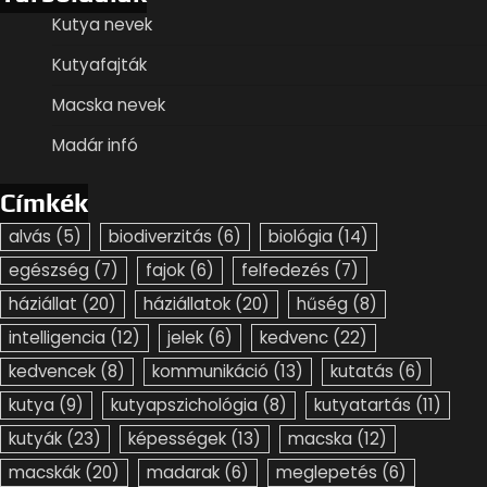
Kutya nevek
Kutyafajták
Macska nevek
Madár infó
Címkék
alvás
(5)
biodiverzitás
(6)
biológia
(14)
egészség
(7)
fajok
(6)
felfedezés
(7)
háziállat
(20)
háziállatok
(20)
hűség
(8)
intelligencia
(12)
jelek
(6)
kedvenc
(22)
kedvencek
(8)
kommunikáció
(13)
kutatás
(6)
kutya
(9)
kutyapszichológia
(8)
kutyatartás
(11)
kutyák
(23)
képességek
(13)
macska
(12)
macskák
(20)
madarak
(6)
meglepetés
(6)