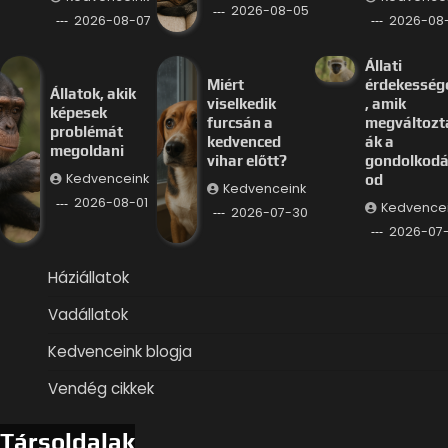
2026-08-05
2026-08-07
2026-08
Állati
Miért
érdekesség
Állatok, akik
viselkedik
, amik
képesek
furcsán a
megváltozt
problémát
kedvenced
ák a
megoldani
vihar előtt?
gondolkod
Kedvenceink
od
Kedvenceink
2026-08-01
Kedvence
2026-07-30
2026-07
Háziállatok
Vadállatok
Kedvenceink blogja
Vendég cikkek
Társoldalak