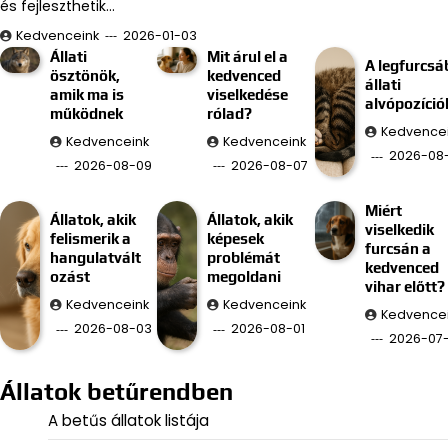
és fejleszthetik…
Kedvenceink
2026-01-03
Állati
Mit árul el a
A legfurcsá
ösztönök,
kedvenced
állati
amik ma is
viselkedése
alvópozíció
működnek
rólad?
Kedvence
Kedvenceink
Kedvenceink
2026-08
2026-08-09
2026-08-07
Miért
Állatok, akik
Állatok, akik
viselkedik
felismerik a
képesek
furcsán a
hangulatvált
problémát
kedvenced
ozást
megoldani
vihar előtt?
Kedvenceink
Kedvenceink
Kedvence
2026-08-03
2026-08-01
2026-07
Állatok betűrendben
A betűs állatok listája