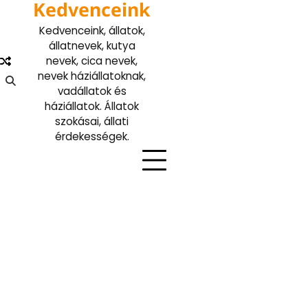
Kedvenceink
Skip
to
Kedvenceink, állatok,
content
állatnevek, kutya
nevek, cica nevek,
nevek háziállatoknak,
vadállatok és
háziállatok. Állatok
szokásai, állati
érdekességek.