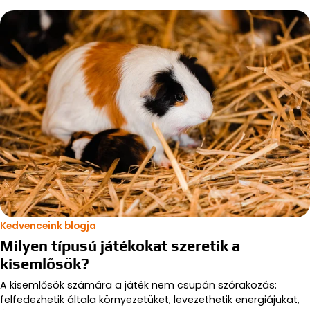
Kedvenceink blogja
Milyen típusú játékokat szeretik a
kisemlősök?
A kisemlősök számára a játék nem csupán szórakozás:
felfedezhetik általa környezetüket, levezethetik energiájukat,