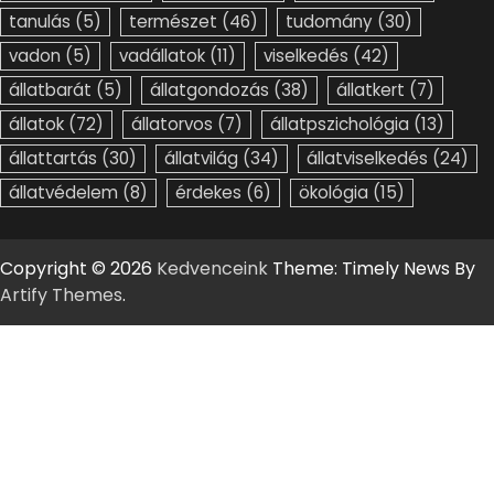
tanulás
(5)
természet
(46)
tudomány
(30)
vadon
(5)
vadállatok
(11)
viselkedés
(42)
állatbarát
(5)
állatgondozás
(38)
állatkert
(7)
állatok
(72)
állatorvos
(7)
állatpszichológia
(13)
állattartás
(30)
állatvilág
(34)
állatviselkedés
(24)
állatvédelem
(8)
érdekes
(6)
ökológia
(15)
Copyright © 2026
Kedvenceink
Theme: Timely News By
Artify Themes
.