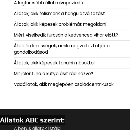
A legfurcsább állati alvópozíciók
Állatok, akik felismerik a hangulatváltozást
Állatok, akik képesek problémát megoldani
Miért viselkedik furcsán a kedvenced vihar előtt?
Állati érdekességek, amik megváltoztatják a
gondolkodásod
Állatok, akik képesek tanulni másoktól
Mit jelent, ha a kutya ásít rád nézve?
Vadállatok, akik meglepően családcentrikusak
Állatok ABC szerint:
A betűs állatok listája