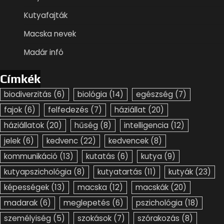
Kutyafajták
Macska nevek
Madár infó
Címkék
biodiverzitás
(6)
biológia
(14)
egészség
(7)
fajok
(6)
felfedezés
(7)
háziállat
(20)
háziállatok
(20)
hűség
(8)
intelligencia
(12)
jelek
(6)
kedvenc
(22)
kedvencek
(8)
kommunikáció
(13)
kutatás
(6)
kutya
(9)
kutyapszichológia
(8)
kutyatartás
(11)
kutyák
(23)
képességek
(13)
macska
(12)
macskák
(20)
madarak
(6)
meglepetés
(6)
pszichológia
(18)
személyiség
(5)
szokások
(7)
szórakozás
(8)