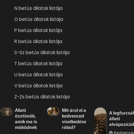
N betűs állatok listája
O betűs állatok listája
P betűs állatok listája
R betűs állatok listája
S-Sz betűs állatok listája
T betűs állatok listája
U betűs állatok listája
V betűs állatok listája
Z-Zs betűs állatok listája
Állati
Mit árul el a
A legfurcsá
ösztönök,
kedvenced
állati
amik ma is
viselkedése
alvópozíció
működnek
rólad?
Kedvence