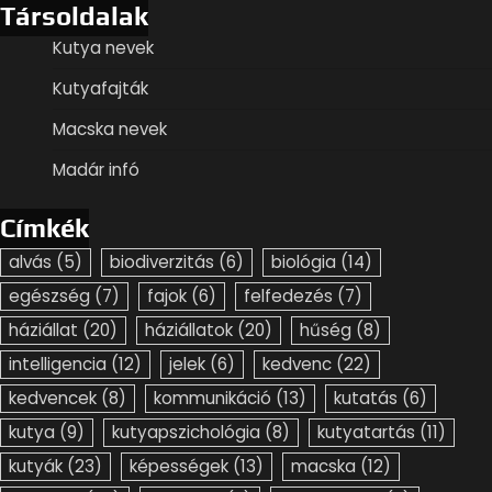
Társoldalak
Kutya nevek
Kutyafajták
Macska nevek
Madár infó
Címkék
alvás
(5)
biodiverzitás
(6)
biológia
(14)
egészség
(7)
fajok
(6)
felfedezés
(7)
háziállat
(20)
háziállatok
(20)
hűség
(8)
intelligencia
(12)
jelek
(6)
kedvenc
(22)
kedvencek
(8)
kommunikáció
(13)
kutatás
(6)
kutya
(9)
kutyapszichológia
(8)
kutyatartás
(11)
kutyák
(23)
képességek
(13)
macska
(12)