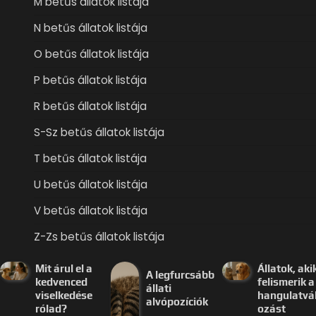
M betűs állatok listája
N betűs állatok listája
O betűs állatok listája
P betűs állatok listája
R betűs állatok listája
S-Sz betűs állatok listája
T betűs állatok listája
U betűs állatok listája
V betűs állatok listája
Z-Zs betűs állatok listája
Mit árul el a
Állatok, aki
A legfurcsább
kedvenced
felismerik a
állati
viselkedése
hangulatvá
alvópozíciók
rólad?
ozást