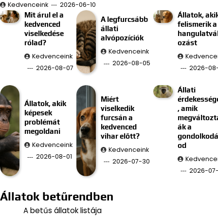
Kedvenceink
2026-06-10
Mit árul el a
Állatok, aki
A legfurcsább
kedvenced
felismerik a
állati
viselkedése
hangulatvá
alvópozíciók
rólad?
ozást
Kedvenceink
Kedvenceink
Kedvence
2026-08-05
2026-08-07
2026-08
Állati
Miért
érdekesség
Állatok, akik
viselkedik
, amik
képesek
furcsán a
megváltozt
problémát
kedvenced
ák a
megoldani
vihar előtt?
gondolkod
Kedvenceink
od
Kedvenceink
2026-08-01
Kedvence
2026-07-30
2026-07
Állatok betűrendben
A betűs állatok listája