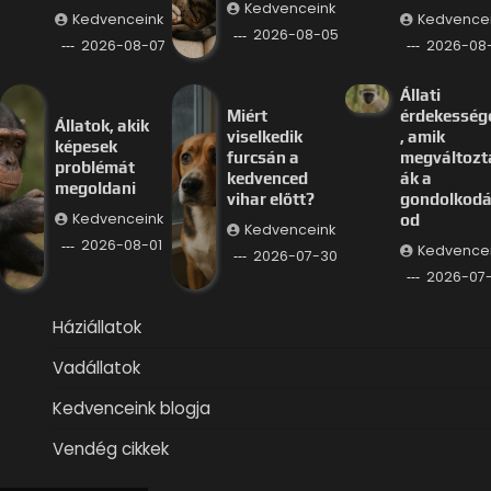
Kedvenceink
Kedvenceink
Kedvence
2026-08-05
2026-08-07
2026-08
Állati
Miért
érdekesség
Állatok, akik
viselkedik
, amik
képesek
furcsán a
megváltozt
problémát
kedvenced
ák a
megoldani
vihar előtt?
gondolkod
Kedvenceink
od
Kedvenceink
2026-08-01
Kedvence
2026-07-30
2026-07
Háziállatok
Vadállatok
Kedvenceink blogja
Vendég cikkek