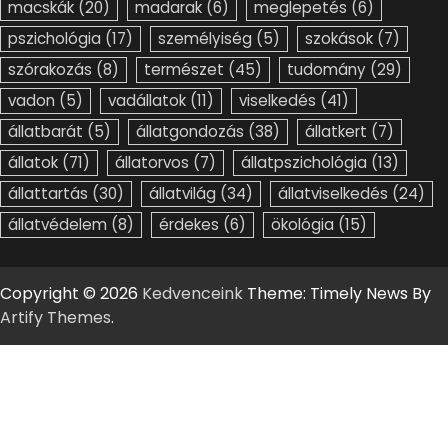
macskák
(20)
madarak
(6)
meglepetés
(6)
pszichológia
(17)
személyiség
(5)
szokások
(7)
szórakozás
(8)
természet
(45)
tudomány
(29)
vadon
(5)
vadállatok
(11)
viselkedés
(41)
állatbarát
(5)
állatgondozás
(38)
állatkert
(7)
állatok
(71)
állatorvos
(7)
állatpszichológia
(13)
állattartás
(30)
állatvilág
(34)
állatviselkedés
(24)
állatvédelem
(8)
érdekes
(6)
ökológia
(15)
Copyright © 2026
Kedvenceink
Theme: Timely News By
Artify Themes
.