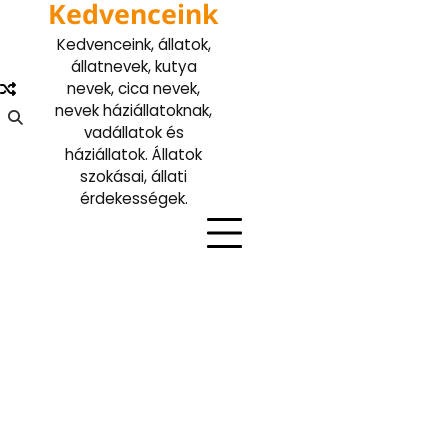
Kedvenceink
Skip
to
Kedvenceink, állatok,
content
állatnevek, kutya
nevek, cica nevek,
nevek háziállatoknak,
vadállatok és
háziállatok. Állatok
szokásai, állati
érdekességek.