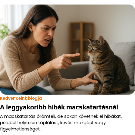
Kedvenceink blogja
A leggyakoribb hibák macskatartásnál
A macskatartás örömteli, de sokan követnek el hibákat,
például helytelen táplálást, kevés mozgást vagy
figyelmetlenséget…