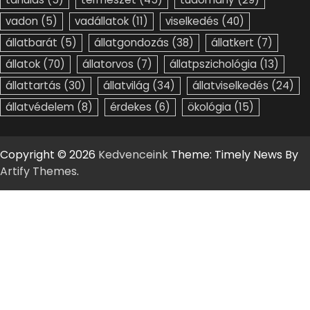
vadon
(5)
vadállatok
(11)
viselkedés
(40)
állatbarát
(5)
állatgondozás
(38)
állatkert
(7)
állatok
(70)
állatorvos
(7)
állatpszichológia
(13)
állattartás
(30)
állatvilág
(34)
állatviselkedés
(24)
állatvédelem
(8)
érdekes
(6)
ökológia
(15)
Copyright © 2026
Kedvenceink
Theme: Timely News By
Artify Themes
.