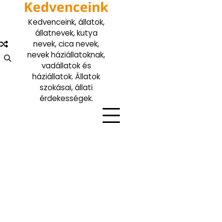
Kedvenceink
Skip
to
Kedvenceink, állatok,
content
állatnevek, kutya
nevek, cica nevek,
nevek háziállatoknak,
vadállatok és
háziállatok. Állatok
szokásai, állati
érdekességek.