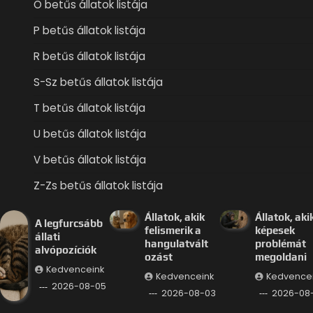
O betűs állatok listája
P betűs állatok listája
R betűs állatok listája
S-Sz betűs állatok listája
T betűs állatok listája
U betűs állatok listája
V betűs állatok listája
Z-Zs betűs állatok listája
Állatok, akik
Állatok, aki
A legfurcsább
felismerik a
képesek
állati
hangulatvált
problémát
alvópozíciók
ozást
megoldani
Kedvenceink
Kedvenceink
Kedvence
2026-08-05
2026-08-03
2026-08-