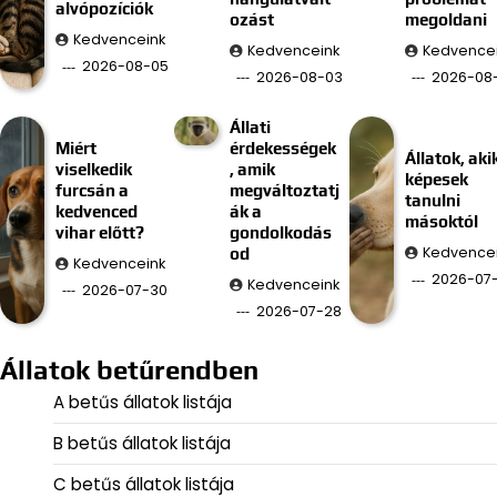
alvópozíciók
ozást
megoldani
Kedvenceink
Kedvenceink
Kedvence
2026-08-05
2026-08-03
2026-08-
Állati
Miért
érdekességek
Állatok, aki
viselkedik
, amik
képesek
furcsán a
megváltoztatj
tanulni
kedvenced
ák a
másoktól
vihar előtt?
gondolkodás
Kedvence
od
Kedvenceink
2026-07
Kedvenceink
2026-07-30
2026-07-28
Állatok betűrendben
A betűs állatok listája
B betűs állatok listája
C betűs állatok listája