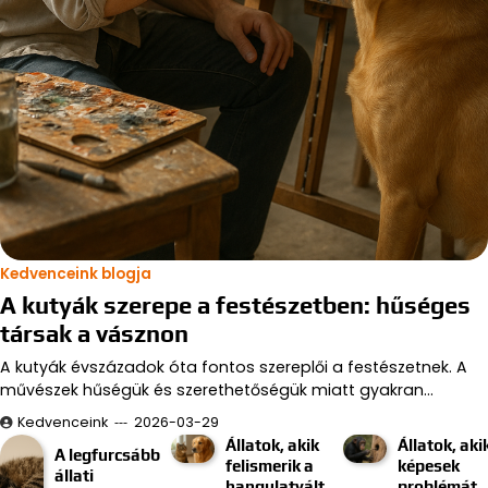
Kedvenceink blogja
A kutyák szerepe a festészetben: hűséges
társak a vásznon
A kutyák évszázadok óta fontos szereplői a festészetnek. A
művészek hűségük és szerethetőségük miatt gyakran…
Kedvenceink
2026-03-29
Állatok, akik
Állatok, aki
A legfurcsább
felismerik a
képesek
állati
hangulatvált
problémát