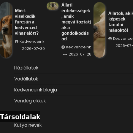
Állati
Miért
érdekességek
Állatok, aki
viselkedik
, amik
képesek
furcsán a
megváltoztatj
tanulni
kedvenced
ák a
másoktól
vihar előtt?
gondolkodás
Kedvence
od
Kedvenceink
2026-07
Kedvenceink
2026-07-30
2026-07-28
Háziállatok
Vadállatok
Kedvenceink blogja
Vendég cikkek
Társoldalak
Kutya nevek