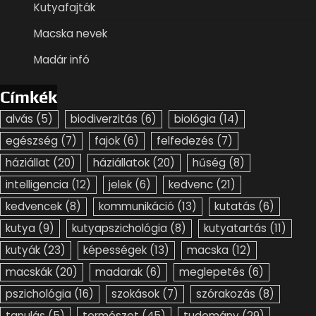
Kutyafajták
Macska nevek
Madár infó
Címkék
alvás
(5)
biodiverzitás
(6)
biológia
(14)
egészség
(7)
fajok
(6)
felfedezés
(7)
háziállat
(20)
háziállatok
(20)
hűség
(8)
intelligencia
(12)
jelek
(6)
kedvenc
(21)
kedvencek
(8)
kommunikáció
(13)
kutatás
(6)
kutya
(9)
kutyapszichológia
(8)
kutyatartás
(11)
kutyák
(23)
képességek
(13)
macska
(12)
macskák
(20)
madarak
(6)
meglepetés
(6)
pszichológia
(16)
szokások
(7)
szórakozás
(8)
tanulás
(5)
természet
(45)
tudomány
(29)