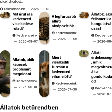
alakíthatod…
Kedvenceink
2026-03-01
Mit árul el a
Állatok, aki
A legfurcsább
kedvenced
felismerik a
állati
viselkedése
hangulatvá
alvópozíciók
rólad?
ozást
Kedvenceink
Kedvenceink
Kedvence
2026-08-05
2026-08-07
2026-08
Állati
Miért
érdekesség
Állatok, akik
viselkedik
, amik
képesek
furcsán a
megváltozt
problémát
kedvenced
ák a
megoldani
vihar előtt?
gondolkod
Kedvenceink
od
Kedvenceink
2026-08-01
Kedvence
2026-07-30
2026-07
Állatok betűrendben