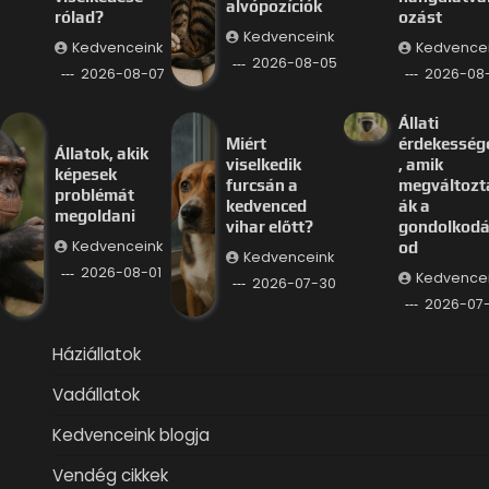
alvópozíciók
rólad?
ozást
Kedvenceink
Kedvenceink
Kedvence
2026-08-05
2026-08-07
2026-08
Állati
Miért
érdekesség
Állatok, akik
viselkedik
, amik
képesek
furcsán a
megváltozt
problémát
kedvenced
ák a
megoldani
vihar előtt?
gondolkod
Kedvenceink
od
Kedvenceink
2026-08-01
Kedvence
2026-07-30
2026-07
Háziállatok
Vadállatok
Kedvenceink blogja
Vendég cikkek