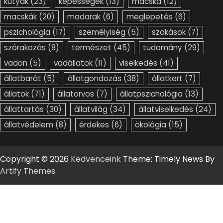
kutyák
(23)
képességek
(13)
macska
(12)
macskák
(20)
madarak
(6)
meglepetés
(6)
pszichológia
(17)
személyiség
(5)
szokások
(7)
szórakozás
(8)
természet
(45)
tudomány
(29)
vadon
(5)
vadállatok
(11)
viselkedés
(41)
állatbarát
(5)
állatgondozás
(38)
állatkert
(7)
állatok
(71)
állatorvos
(7)
állatpszichológia
(13)
állattartás
(30)
állatvilág
(34)
állatviselkedés
(24)
állatvédelem
(8)
érdekes
(6)
ökológia
(15)
Copyright © 2026
Kedvenceink
Theme: Timely News By
Artify Themes
.