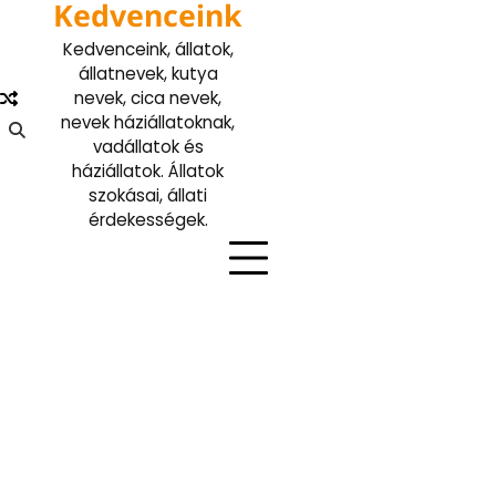
Kedvenceink
Skip
to
Kedvenceink, állatok,
content
állatnevek, kutya
nevek, cica nevek,
nevek háziállatoknak,
vadállatok és
háziállatok. Állatok
szokásai, állati
érdekességek.