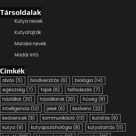
Társoldalak
Kutya nevek
Kutyafajták
Macska nevek
Madár infó
Címkék
alvás
(5)
biodiverzitás
(6)
biológia
(14)
egészség
(7)
fajok
(6)
felfedezés
(7)
háziállat
(20)
háziállatok
(20)
hűség
(8)
intelligencia
(12)
jelek
(6)
kedvenc
(22)
kedvencek
(8)
kommunikáció
(13)
kutatás
(6)
kutya
(9)
kutyapszichológia
(8)
kutyatartás
(11)