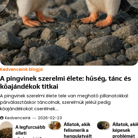
Kedvenceink blogja
A pingvinek szerelmi élete: hűség, tánc és
kőajándékok titkai
A pingvinek szerelmi élete tele van megható pillanatokkal:
párválasztáskor táncolnak, szerelmük jeléül pedig
kőajándékokat cserélnek.…
Kedvenceink
2026-02-23
Állatok, akik
Állatok, aki
A legfurcsább
felismerik a
képesek
állati
hangulatvált
problémát