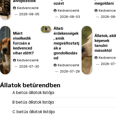
alvópozíciók
ozást
megoldani
Kedvenceink
Kedvenceink
Kedvence
2026-08-05
2026-08-03
2026-08-
Állati
Miért
érdekességek
Állatok, aki
viselkedik
, amik
képesek
furcsán a
megváltoztatj
tanulni
kedvenced
ák a
másoktól
vihar előtt?
gondolkodás
Kedvence
od
Kedvenceink
2026-07
Kedvenceink
2026-07-30
2026-07-28
Állatok betűrendben
A betűs állatok listája
B betűs állatok listája
C betűs állatok listája