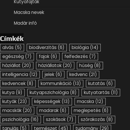
Kutyafajták
Macska nevek
Madár infó
Címkék
alvás
(5)
biodiverzitás
(6)
biológia
(14)
egészség
(7)
fajok
(6)
felfedezés
(7)
háziállat
(20)
háziállatok
(20)
hűség
(8)
intelligencia
(12)
jelek
(6)
kedvenc
(21)
kedvencek
(8)
kommunikáció
(13)
kutatás
(6)
kutya
(9)
kutyapszichológia
(8)
kutyatartás
(11)
kutyák
(23)
képességek
(13)
macska
(12)
macskák
(20)
madarak
(6)
meglepetés
(6)
pszichológia
(16)
szokások
(7)
szórakozás
(8)
tanulás
(5)
természet
(45)
tudomány
(29)