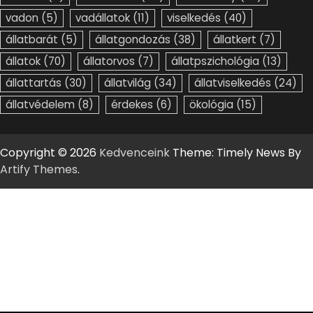
vadon
(5)
vadállatok
(11)
viselkedés
(40)
állatbarát
(5)
állatgondozás
(38)
állatkert
(7)
állatok
(70)
állatorvos
(7)
állatpszichológia
(13)
állattartás
(30)
állatvilág
(34)
állatviselkedés
(24)
állatvédelem
(8)
érdekes
(6)
ökológia
(15)
Copyright © 2026
Kedvenceink
Theme: Timely News By
Artify Themes
.