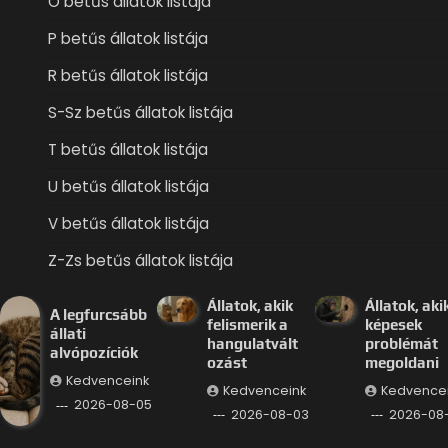
O betűs állatok listája
P betűs állatok listája
R betűs állatok listája
S-Sz betűs állatok listája
T betűs állatok listája
U betűs állatok listája
V betűs állatok listája
Z-Zs betűs állatok listája
Állatok, akik
Állatok, aki
A legfurcsább
felismerik a
képesek
állati
hangulatvált
problémát
alvópozíciók
ozást
megoldani
Kedvenceink
Kedvenceink
Kedvence
2026-08-05
2026-08-03
2026-08-