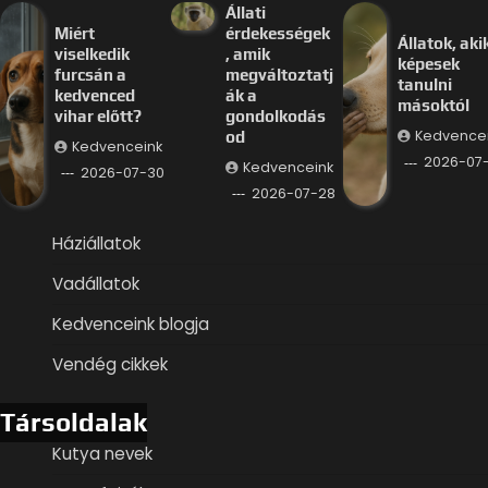
Állati
Miért
érdekességek
Állatok, aki
viselkedik
, amik
képesek
furcsán a
megváltoztatj
tanulni
kedvenced
ák a
másoktól
vihar előtt?
gondolkodás
Kedvence
od
Kedvenceink
2026-07
Kedvenceink
2026-07-30
2026-07-28
Háziállatok
Vadállatok
Kedvenceink blogja
Vendég cikkek
Társoldalak
Kutya nevek