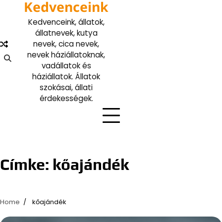
Kedvenceink
Skip
to
Kedvenceink, állatok,
content
állatnevek, kutya
nevek, cica nevek,
nevek háziállatoknak,
vadállatok és
háziállatok. Állatok
szokásai, állati
érdekességek.
Címke:
kőajándék
Home
kőajándék