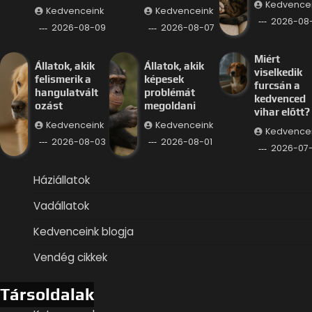
Kedvence
Kedvenceink
Kedvenceink
2026-08
2026-08-09
2026-08-07
Miért
Állatok, akik
Állatok, akik
viselkedik
felismerik a
képesek
furcsán a
hangulatvált
problémát
kedvenced
ozást
megoldani
vihar előtt?
Kedvenceink
Kedvenceink
Kedvence
2026-08-03
2026-08-01
2026-07
Háziállatok
Vadállatok
Kedvenceink blogja
Vendég cikkek
Társoldalak