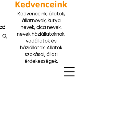
Kedvenceink
Skip
to
Kedvenceink, állatok,
content
állatnevek, kutya
nevek, cica nevek,
nevek háziállatoknak,
vadállatok és
háziállatok. Állatok
szokásai, állati
érdekességek.