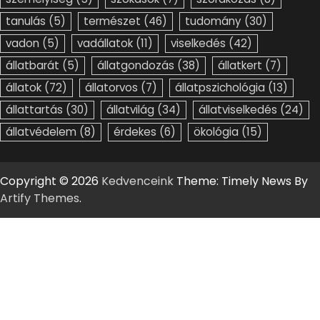
tanulás
(5)
természet
(46)
tudomány
(30)
vadon
(5)
vadállatok
(11)
viselkedés
(42)
állatbarát
(5)
állatgondozás
(38)
állatkert
(7)
állatok
(72)
állatorvos
(7)
állatpszichológia
(13)
állattartás
(30)
állatvilág
(34)
állatviselkedés
(24)
állatvédelem
(8)
érdekes
(6)
ökológia
(15)
Copyright © 2026
Kedvenceink
Theme: Timely News By
Artify Themes
.