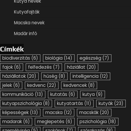
Kutya nevek
Kutyafajták
Macska nevek
Madár infó
Címkék
biodiverzitás
(6)
biológia
(14)
egészség
(7)
fajok
(6)
felfedezés
(7)
háziállat
(20)
háziállatok
(20)
hűség
(8)
intelligencia
(12)
jelek
(6)
kedvenc
(22)
kedvencek
(8)
kommunikáció
(13)
kutatás
(6)
kutya
(9)
kutyapszichológia
(8)
kutyatartás
(11)
kutyák
(23)
képességek
(13)
macska
(12)
macskák
(20)
madarak
(6)
meglepetés
(6)
pszichológia
(18)
személyiség
(5)
szokások
(7)
szórakozás
(8)