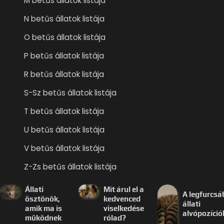
M betűs állatok listája
N betűs állatok listája
O betűs állatok listája
P betűs állatok listája
R betűs állatok listája
S-Sz betűs állatok listája
T betűs állatok listája
U betűs állatok listája
V betűs állatok listája
Z-Zs betűs állatok listája
Állati
Mit árul el a
A legfurcsá
ösztönök,
kedvenced
állati
amik ma is
viselkedése
alvópozíció
működnek
rólad?