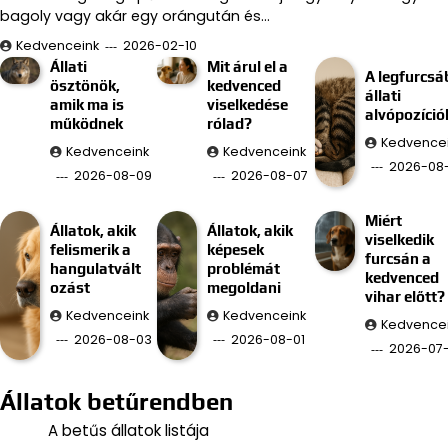
bagoly vagy akár egy orángután és…
Kedvenceink
2026-02-10
Állati
Mit árul el a
A legfurcsá
ösztönök,
kedvenced
állati
amik ma is
viselkedése
alvópozíció
működnek
rólad?
Kedvence
Kedvenceink
Kedvenceink
2026-08
2026-08-09
2026-08-07
Miért
Állatok, akik
Állatok, akik
viselkedik
felismerik a
képesek
furcsán a
hangulatvált
problémát
kedvenced
ozást
megoldani
vihar előtt?
Kedvenceink
Kedvenceink
Kedvence
2026-08-03
2026-08-01
2026-07
Állatok betűrendben
A betűs állatok listája