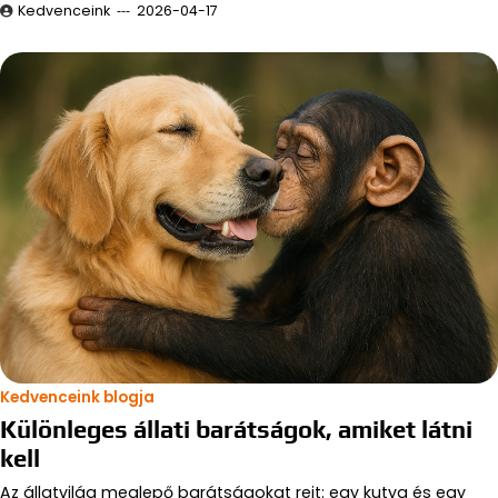
Kedvenceink
2026-04-17
Kedvenceink blogja
Különleges állati barátságok, amiket látni
kell
Az állatvilág meglepő barátságokat rejt: egy kutya és egy