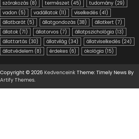
szórakozás
(8)
természet
(45)
tudomány
(29)
vadon
(5)
vadállatok
(11)
viselkedés
(41)
állatbarát
(5)
állatgondozás
(38)
állatkert
(7)
állatok
(71)
állatorvos
(7)
állatpszichológia
(13)
állattartás
(30)
állatvilág
(34)
állatviselkedés
(24)
állatvédelem
(8)
érdekes
(6)
ökológia
(15)
Copyright © 2026
Kedvenceink
Theme: Timely News By
Artify Themes
.