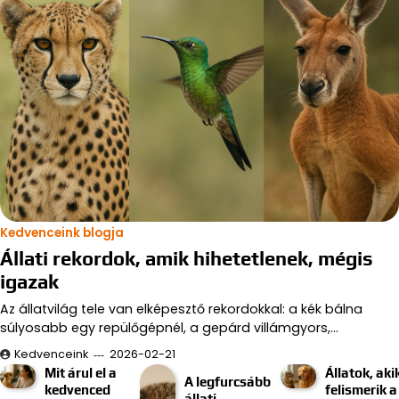
Kedvenceink blogja
Állati rekordok, amik hihetetlenek, mégis
igazak
Az állatvilág tele van elképesztő rekordokkal: a kék bálna
súlyosabb egy repülőgépnél, a gepárd villámgyors,…
Kedvenceink
2026-02-21
Mit árul el a
Állatok, aki
A legfurcsább
kedvenced
felismerik a
állati