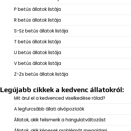
P betűs állatok listája
R betűs állatok listája
S-Sz betűs állatok listája
T betűs állatok listája
U betűs állatok listája
V betűs állatok listája
Z-Zs betűs állatok listája
Legújabb cikkek a kedvenc állatokról:
Mit árul el a kedvenced viselkedése rólad?
A legfurcsább állati alvópozíciók
Állatok, akik felismerik a hangulatváltozást
Állatok, akik képesek problémát megoldani