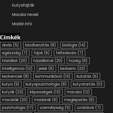
Kutyafajták
Macska nevek
Madár infó
Címkék
alvás
(5)
biodiverzitás
(6)
biológia
(14)
egészség
(7)
fajok
(6)
felfedezés
(7)
háziállat
(20)
háziállatok
(20)
hűség
(8)
intelligencia
(12)
jelek
(6)
kedvenc
(22)
kedvencek
(8)
kommunikáció
(13)
kutatás
(6)
kutya
(9)
kutyapszichológia
(8)
kutyatartás
(11)
kutyák
(23)
képességek
(13)
macska
(12)
macskák
(20)
madarak
(6)
meglepetés
(6)
pszichológia
(17)
személyiség
(5)
szokások
(7)