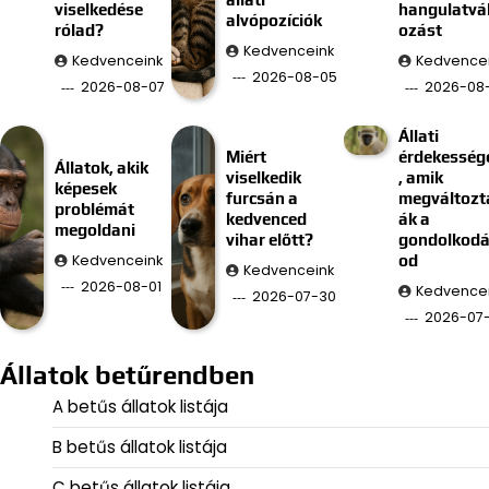
viselkedése
hangulatvá
alvópozíciók
rólad?
ozást
Kedvenceink
Kedvenceink
Kedvence
2026-08-05
2026-08-07
2026-08
Állati
Miért
érdekesség
Állatok, akik
viselkedik
, amik
képesek
furcsán a
megváltozt
problémát
kedvenced
ák a
megoldani
vihar előtt?
gondolkod
Kedvenceink
od
Kedvenceink
2026-08-01
Kedvence
2026-07-30
2026-07
Állatok betűrendben
A betűs állatok listája
B betűs állatok listája
C betűs állatok listája