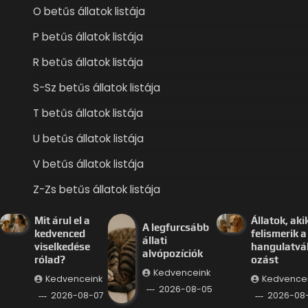
O betűs állatok listája
P betűs állatok listája
R betűs állatok listája
S-Sz betűs állatok listája
T betűs állatok listája
U betűs állatok listája
V betűs állatok listája
Z-Zs betűs állatok listája
Mit árul el a
Állatok, aki
A legfurcsább
kedvenced
felismerik a
állati
viselkedése
hangulatvá
alvópozíciók
rólad?
ozást
Kedvenceink
Kedvenceink
Kedvence
2026-08-05
2026-08-07
2026-08