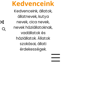
Kedvenceink
Skip
to
Kedvenceink, állatok,
content
állatnevek, kutya
nevek, cica nevek,
nevek háziállatoknak,
vadállatok és
háziállatok. Állatok
szokásai, állati
érdekességek.