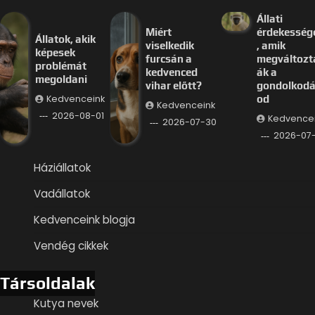
Állati
Miért
érdekesség
Állatok, akik
viselkedik
, amik
képesek
furcsán a
megváltozt
problémát
kedvenced
ák a
megoldani
vihar előtt?
gondolkod
Kedvenceink
od
Kedvenceink
2026-08-01
Kedvence
2026-07-30
2026-07
Háziállatok
Vadállatok
Kedvenceink blogja
Vendég cikkek
Társoldalak
Kutya nevek