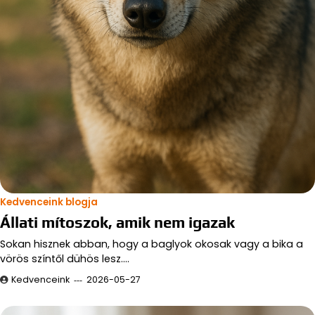
Kedvenceink blogja
Állati mítoszok, amik nem igazak
Sokan hisznek abban, hogy a baglyok okosak vagy a bika a
vörös színtől dühös lesz.…
Kedvenceink
2026-05-27