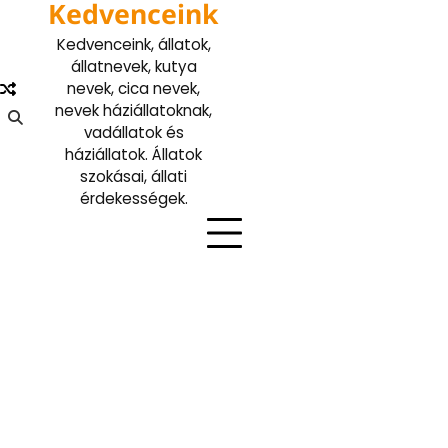
Kedvenceink
Skip
to
Kedvenceink, állatok,
content
állatnevek, kutya
nevek, cica nevek,
nevek háziállatoknak,
vadállatok és
háziállatok. Állatok
szokásai, állati
érdekességek.