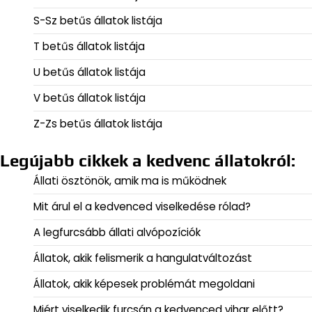
S-Sz betűs állatok listája
T betűs állatok listája
U betűs állatok listája
V betűs állatok listája
Z-Zs betűs állatok listája
Legújabb cikkek a kedvenc állatokról:
Állati ösztönök, amik ma is működnek
Mit árul el a kedvenced viselkedése rólad?
A legfurcsább állati alvópozíciók
Állatok, akik felismerik a hangulatváltozást
Állatok, akik képesek problémát megoldani
Miért viselkedik furcsán a kedvenced vihar előtt?