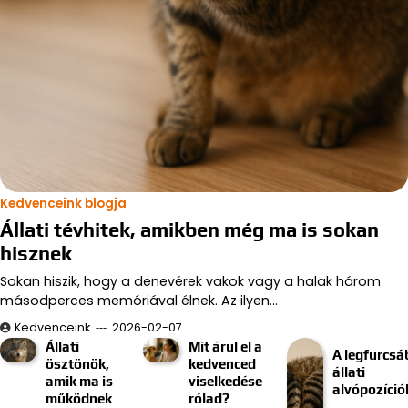
Kedvenceink blogja
Állati tévhitek, amikben még ma is sokan
hisznek
Sokan hiszik, hogy a denevérek vakok vagy a halak három
másodperces memóriával élnek. Az ilyen…
Kedvenceink
2026-02-07
Állati
Mit árul el a
A legfurcsá
ösztönök,
kedvenced
állati
amik ma is
viselkedése
alvópozíció
működnek
rólad?