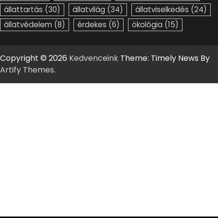
állattartás
(30)
állatvilág
(34)
állatviselkedés
(24)
állatvédelem
(8)
érdekes
(6)
ökológia
(15)
Copyright © 2026
Kedvenceink
Theme: Timely News By
Artify Themes
.