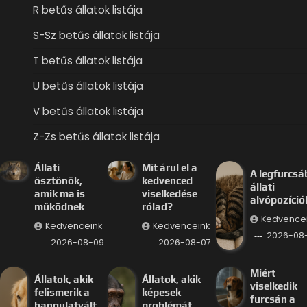
R betűs állatok listája
S-Sz betűs állatok listája
T betűs állatok listája
U betűs állatok listája
V betűs állatok listája
Z-Zs betűs állatok listája
Állati
Mit árul el a
A legfurcsá
ösztönök,
kedvenced
állati
amik ma is
viselkedése
alvópozíció
működnek
rólad?
Kedvence
Kedvenceink
Kedvenceink
2026-08
2026-08-09
2026-08-07
Miért
Állatok, akik
Állatok, akik
viselkedik
felismerik a
képesek
furcsán a
hangulatvált
problémát