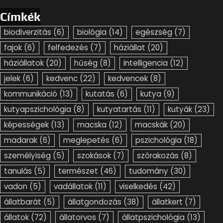
Címkék
biodiverzitás
(6)
biológia
(14)
egészség
(7)
fajok
(6)
felfedezés
(7)
háziállat
(20)
háziállatok
(20)
hűség
(8)
intelligencia
(12)
jelek
(6)
kedvenc
(22)
kedvencek
(8)
kommunikáció
(13)
kutatás
(6)
kutya
(9)
kutyapszichológia
(8)
kutyatartás
(11)
kutyák
(23)
képességek
(13)
macska
(12)
macskák
(20)
madarak
(6)
meglepetés
(6)
pszichológia
(18)
személyiség
(5)
szokások
(7)
szórakozás
(8)
tanulás
(5)
természet
(46)
tudomány
(30)
vadon
(5)
vadállatok
(11)
viselkedés
(42)
állatbarát
(5)
állatgondozás
(38)
állatkert
(7)
állatok
(72)
állatorvos
(7)
állatpszichológia
(13)