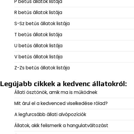
P betűs állatok listája
R betűs állatok listája
S-Sz betűs állatok listája
T betűs állatok listája
U betűs állatok listája
V betűs állatok listája
Z-Zs betűs állatok listája
Legújabb cikkek a kedvenc állatokról:
Állati ösztönök, amik ma is működnek
Mit árul el a kedvenced viselkedése rólad?
A legfurcsább állati alvópozíciók
Állatok, akik felismerik a hangulatváltozást