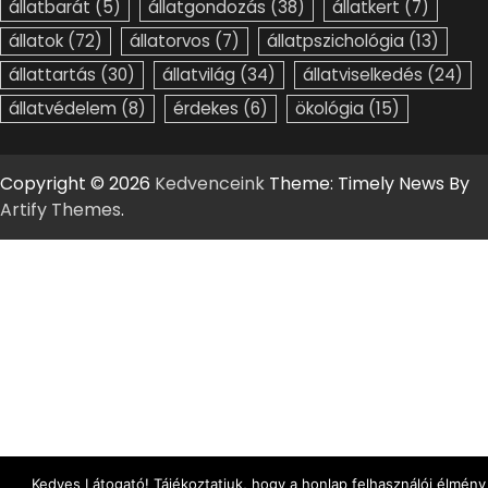
állatbarát
(5)
állatgondozás
(38)
állatkert
(7)
állatok
(72)
állatorvos
(7)
állatpszichológia
(13)
állattartás
(30)
állatvilág
(34)
állatviselkedés
(24)
állatvédelem
(8)
érdekes
(6)
ökológia
(15)
Copyright © 2026
Kedvenceink
Theme: Timely News By
Artify Themes
.
Kedves Látogató! Tájékoztatjuk, hogy a honlap felhasználói élmény