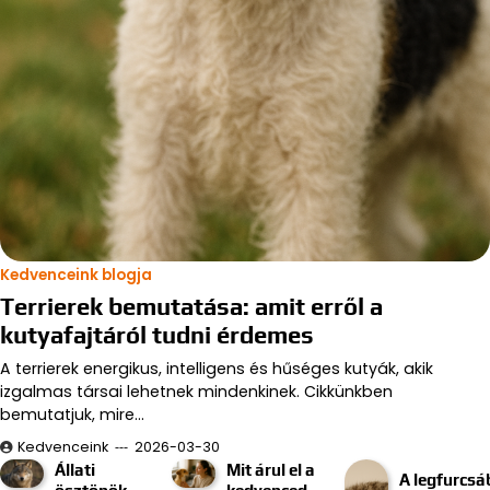
Kedvenceink blogja
Terrierek bemutatása: amit erről a
kutyafajtáról tudni érdemes
A terrierek energikus, intelligens és hűséges kutyák, akik
izgalmas társai lehetnek mindenkinek. Cikkünkben
bemutatjuk, mire…
Kedvenceink
2026-03-30
Állati
Mit árul el a
A legfurcsá