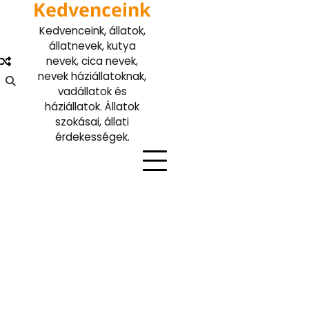
Kedvenceink
Skip
to
Kedvenceink, állatok,
content
állatnevek, kutya
nevek, cica nevek,
nevek háziállatoknak,
vadállatok és
háziállatok. Állatok
szokásai, állati
érdekességek.