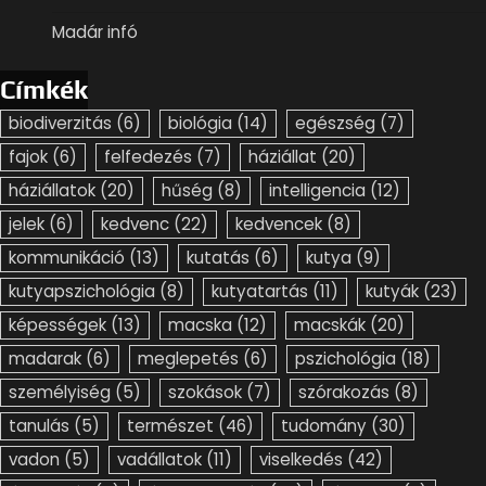
Madár infó
Címkék
biodiverzitás
(6)
biológia
(14)
egészség
(7)
fajok
(6)
felfedezés
(7)
háziállat
(20)
háziállatok
(20)
hűség
(8)
intelligencia
(12)
jelek
(6)
kedvenc
(22)
kedvencek
(8)
kommunikáció
(13)
kutatás
(6)
kutya
(9)
kutyapszichológia
(8)
kutyatartás
(11)
kutyák
(23)
képességek
(13)
macska
(12)
macskák
(20)
madarak
(6)
meglepetés
(6)
pszichológia
(18)
személyiség
(5)
szokások
(7)
szórakozás
(8)
tanulás
(5)
természet
(46)
tudomány
(30)
vadon
(5)
vadállatok
(11)
viselkedés
(42)