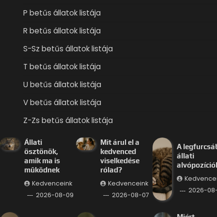
P betűs állatok listája
R betűs állatok listája
S-Sz betűs állatok listája
T betűs állatok listája
U betűs állatok listája
V betűs állatok listája
Z-Zs betűs állatok listája
Állati
Mit árul el a
A legfurcsá
ösztönök,
kedvenced
állati
amik ma is
viselkedése
alvópozíció
működnek
rólad?
Kedvence
Kedvenceink
Kedvenceink
2026-08
2026-08-09
2026-08-07
Miért