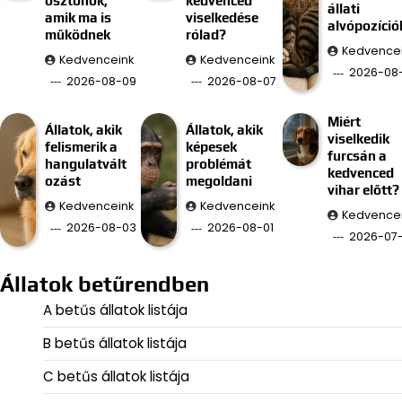
ösztönök,
kedvenced
állati
amik ma is
viselkedése
alvópozíció
működnek
rólad?
Kedvence
Kedvenceink
Kedvenceink
2026-08
2026-08-09
2026-08-07
Miért
Állatok, akik
Állatok, akik
viselkedik
felismerik a
képesek
furcsán a
hangulatvált
problémát
kedvenced
ozást
megoldani
vihar előtt?
Kedvenceink
Kedvenceink
Kedvence
2026-08-03
2026-08-01
2026-07
Állatok betűrendben
A betűs állatok listája
B betűs állatok listája
C betűs állatok listája