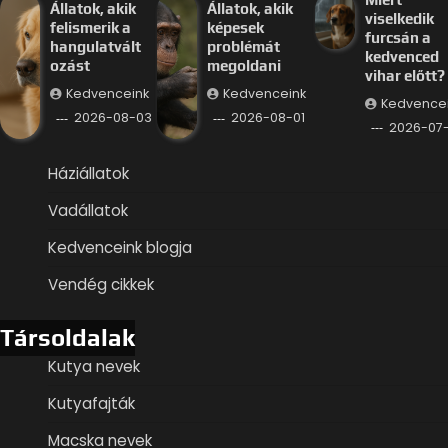
Állatok, akik
Állatok, akik
viselkedik
felismerik a
képesek
furcsán a
hangulatvált
problémát
kedvenced
ozást
megoldani
vihar előtt?
Kedvenceink
Kedvenceink
Kedvence
2026-08-03
2026-08-01
2026-07
Háziállatok
Vadállatok
Kedvenceink blogja
Vendég cikkek
Társoldalak
Kutya nevek
Kutyafajták
Macska nevek