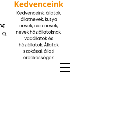
Kedvenceink
Skip
to
Kedvenceink, állatok,
content
állatnevek, kutya
nevek, cica nevek,
nevek háziállatoknak,
vadállatok és
háziállatok. Állatok
szokásai, állati
érdekességek.