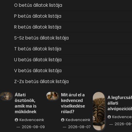
O betűs állatok listája
P betűs állatok listája
R betűs állatok listája
S-Sz betűs állatok listája
T betűs állatok listája
U betűs állatok listája
V betűs állatok listája
Z-Zs betűs állatok listája
Állati
Mit árul el a
A legfurcsá
ösztönök,
kedvenced
állati
amik ma is
viselkedése
alvópozíció
működnek
rólad?
Kedvence
Kedvenceink
Kedvenceink
2026-08
2026-08-09
2026-08-07