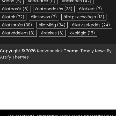
vadon
(5)
vadállatok
(11)
viselkedés
(42)
állatbarát
(5)
állatgondozás
(38)
állatkert
(7)
állatok
(72)
állatorvos
(7)
állatpszichológia
(13)
állattartás
(30)
állatvilág
(34)
állatviselkedés
(24)
állatvédelem
(8)
érdekes
(6)
ökológia
(15)
Copyright © 2026
Kedvenceink
Theme: Timely News By
Artify Themes
.