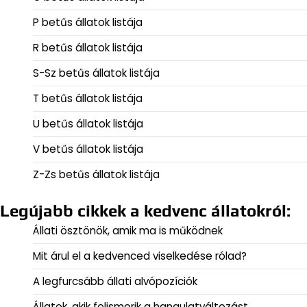
P betűs állatok listája
R betűs állatok listája
S-Sz betűs állatok listája
T betűs állatok listája
U betűs állatok listája
V betűs állatok listája
Z-Zs betűs állatok listája
Legújabb cikkek a kedvenc állatokról:
Állati ösztönök, amik ma is működnek
Mit árul el a kedvenced viselkedése rólad?
A legfurcsább állati alvópozíciók
Állatok, akik felismerik a hangulatváltozást