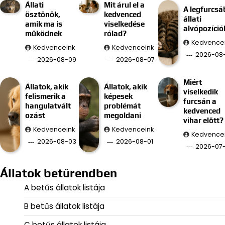
Állati
Mit árul el a
A legfurcsá
ösztönök,
kedvenced
állati
amik ma is
viselkedése
alvópozíció
működnek
rólad?
Kedvence
Kedvenceink
Kedvenceink
2026-08
2026-08-09
2026-08-07
Miért
Állatok, akik
Állatok, akik
viselkedik
felismerik a
képesek
furcsán a
hangulatvált
problémát
kedvenced
ozást
megoldani
vihar előtt?
Kedvenceink
Kedvenceink
Kedvence
2026-08-03
2026-08-01
2026-07
Állatok betűrendben
A betűs állatok listája
B betűs állatok listája
C betűs állatok listája