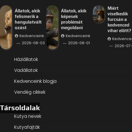
Miért
Állatok, akik
Állatok, akik
viselkedik
felismerik a
képesek
furcsán a
hangulatvált
problémát
kedvenced
ozást
megoldani
vihar előtt?
Kedvenceink
Kedvenceink
Kedvence
2026-08-03
2026-08-01
2026-07
Háziállatok
Vadállatok
Kedvenceink blogja
Vendég cikkek
Társoldalak
Kutya nevek
Kutyafajták