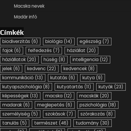
Macska nevek
Madár infó
Címkék
biodiverzitás
(6)
biológia
(14)
egészség
(7)
fajok
(6)
felfedezés
(7)
háziállat
(20)
háziállatok
(20)
hűség
(8)
intelligencia
(12)
jelek
(6)
kedvenc
(22)
kedvencek
(8)
kommunikáció
(13)
kutatás
(6)
kutya
(9)
kutyapszichológia
(8)
kutyatartás
(11)
kutyák
(23)
képességek
(13)
macska
(12)
macskák
(20)
madarak
(6)
meglepetés
(6)
pszichológia
(18)
személyiség
(5)
szokások
(7)
szórakozás
(8)
tanulás
(5)
természet
(46)
tudomány
(30)