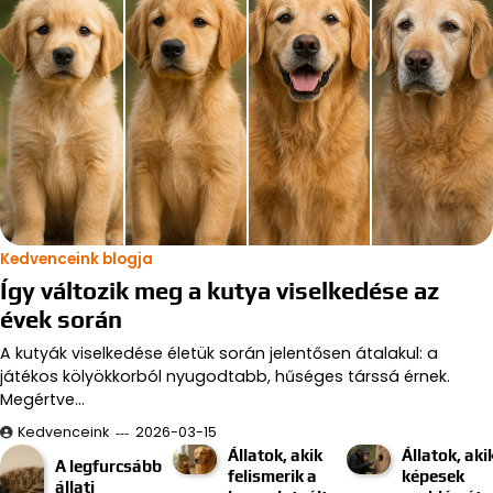
Kedvenceink blogja
Így változik meg a kutya viselkedése az
évek során
A kutyák viselkedése életük során jelentősen átalakul: a
játékos kölyökkorból nyugodtabb, hűséges társsá érnek.
Megértve…
Kedvenceink
2026-03-15
Állatok, akik
Állatok, aki
A legfurcsább
felismerik a
képesek
állati