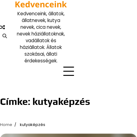
Kedvenceink
Skip
to
Kedvenceink, állatok,
content
állatnevek, kutya
nevek, cica nevek,
nevek háziállatoknak,
vadállatok és
háziállatok. Állatok
szokásai, állati
érdekességek.
Címke:
kutyaképzés
Home
kutyaképzés