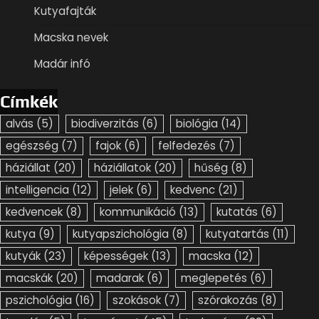
Kutyafajták
Macska nevek
Madár infó
Címkék
alvás
(5)
biodiverzitás
(6)
biológia
(14)
egészség
(7)
fajok
(6)
felfedezés
(7)
háziállat
(20)
háziállatok
(20)
hűség
(8)
intelligencia
(12)
jelek
(6)
kedvenc
(21)
kedvencek
(8)
kommunikáció
(13)
kutatás
(6)
kutya
(9)
kutyapszichológia
(8)
kutyatartás
(11)
kutyák
(23)
képességek
(13)
macska
(12)
macskák
(20)
madarak
(6)
meglepetés
(6)
pszichológia
(16)
szokások
(7)
szórakozás
(8)