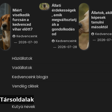
Állati
Miért
érdekességek
Állatok, aki
viselkedik
, amik
képesek
furcsán a
megváltoztatj
tanulni
kedvenced
ák a
másoktól
vihar előtt?
gondolkodás
Kedvence
od
Kedvenceink
2026-07
Kedvenceink
2026-07-30
2026-07-28
Háziállatok
Vadállatok
Kedvenceink blogja
Vendég cikkek
Társoldalak
Kutya nevek