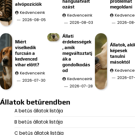
hangulatvált
problémát
alvópozíciók
ozást
megoldani
Kedvenceink
Kedvenceink
Kedvence
2026-08-05
2026-08-03
2026-08-
Állati
Miért
érdekességek
Állatok, aki
viselkedik
, amik
képesek
furcsán a
megváltoztatj
tanulni
kedvenced
ák a
másoktól
vihar előtt?
gondolkodás
Kedvence
od
Kedvenceink
2026-07
Kedvenceink
2026-07-30
2026-07-28
Állatok betűrendben
A betűs állatok listája
B betűs állatok listája
C betűs állatok listája