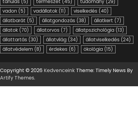
tanulás
(5)
természet
(45)
tudomány
(29)
vadon
(5)
vadállatok
(11)
viselkedés
(40)
állatbarát
(5)
állatgondozás
(38)
állatkert
(7)
állatok
(70)
állatorvos
(7)
állatpszichológia
(13)
állattartás
(30)
állatvilág
(34)
állatviselkedés
(24)
állatvédelem
(8)
érdekes
(6)
ökológia
(15)
Copyright © 2026
Kedvenceink
Theme: Timely News By
Artify Themes
.