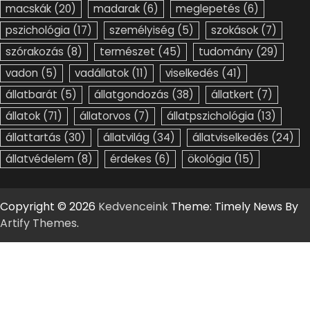
macskák
(20)
madarak
(6)
meglepetés
(6)
pszichológia
(17)
személyiség
(5)
szokások
(7)
szórakozás
(8)
természet
(45)
tudomány
(29)
vadon
(5)
vadállatok
(11)
viselkedés
(41)
állatbarát
(5)
állatgondozás
(38)
állatkert
(7)
állatok
(71)
állatorvos
(7)
állatpszichológia
(13)
állattartás
(30)
állatvilág
(34)
állatviselkedés
(24)
állatvédelem
(8)
érdekes
(6)
ökológia
(15)
Copyright © 2026
Kedvenceink
Theme: Timely News By
Artify Themes
.