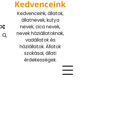
Kedvenceink
Skip
to
Kedvenceink, állatok,
content
állatnevek, kutya
nevek, cica nevek,
nevek háziállatoknak,
vadállatok és
háziállatok. Állatok
szokásai, állati
érdekességek.