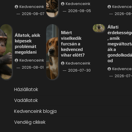
Kedvenceink
Kedvenceink
Kedvence
2026-08-05
2026-08-07
2026-08
Állati
Miért
érdekesség
Állatok, akik
viselkedik
, amik
képesek
furcsán a
megváltozt
problémát
kedvenced
ák a
megoldani
vihar előtt?
gondolkod
Kedvenceink
od
Kedvenceink
2026-08-01
Kedvence
2026-07-30
2026-07
Háziállatok
Vadállatok
Kedvenceink blogja
Vendég cikkek