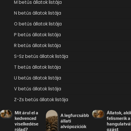
M betűs állatok listája
N betűs állatok listája
O betűs állatok listája
P betűs állatok listája
R betűs állatok listája
S-Sz betűs állatok listája
T betűs állatok listája
U betűs állatok listája
V betűs állatok listája
Z-Zs betűs állatok listája
Mit árul el a
Állatok, aki
A legfurcsább
kedvenced
felismerik a
állati
viselkedése
hangulatvá
alvópozíciók
rólad?
ozást