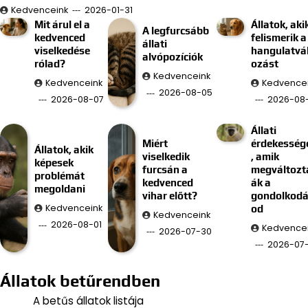
Kedvenceink
2026-01-31
Mit árul el a
Állatok, aki
A legfurcsább
kedvenced
felismerik a
állati
viselkedése
hangulatvá
alvópozíciók
rólad?
ozást
Kedvenceink
Kedvenceink
Kedvence
2026-08-05
2026-08-07
2026-08
Állati
Miért
érdekesség
Állatok, akik
viselkedik
, amik
képesek
furcsán a
megváltozt
problémát
kedvenced
ák a
megoldani
vihar előtt?
gondolkod
Kedvenceink
od
Kedvenceink
2026-08-01
Kedvence
2026-07-30
2026-07
Állatok betűrendben
A betűs állatok listája