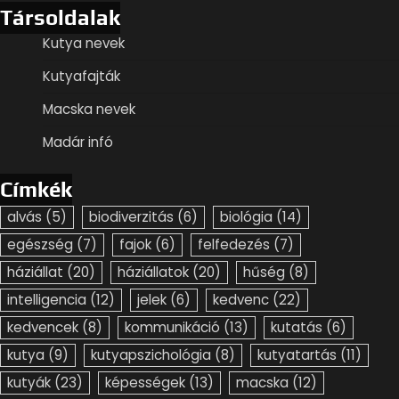
Társoldalak
Kutya nevek
Kutyafajták
Macska nevek
Madár infó
Címkék
alvás
(5)
biodiverzitás
(6)
biológia
(14)
egészség
(7)
fajok
(6)
felfedezés
(7)
háziállat
(20)
háziállatok
(20)
hűség
(8)
intelligencia
(12)
jelek
(6)
kedvenc
(22)
kedvencek
(8)
kommunikáció
(13)
kutatás
(6)
kutya
(9)
kutyapszichológia
(8)
kutyatartás
(11)
kutyák
(23)
képességek
(13)
macska
(12)