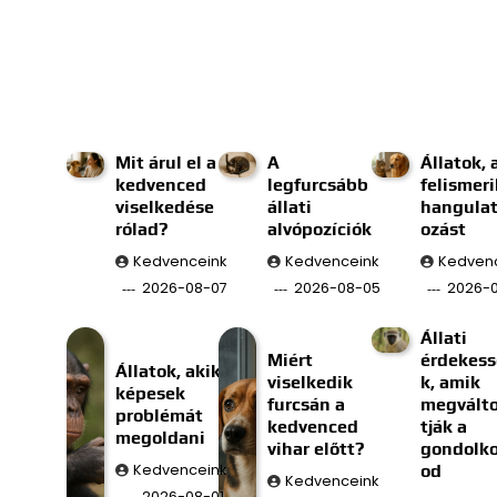
Mit árul el a
A
Állatok, 
kedvenced
legfurcsább
felismeri
viselkedése
állati
hangulat
rólad?
alvópozíciók
ozást
Kedvenceink
Kedvenceink
Kedven
2026-08-07
2026-08-05
2026-
Állati
Miért
érdekes
Állatok, akik
viselkedik
k, amik
képesek
furcsán a
megválto
problémát
kedvenced
tják a
megoldani
vihar előtt?
gondolk
Kedvenceink
od
Kedvenceink
2026-08-01