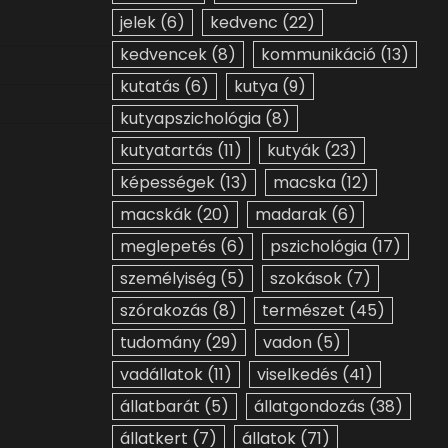
jelek
(6)
kedvenc
(22)
kedvencek
(8)
kommunikáció
(13)
kutatás
(6)
kutya
(9)
kutyapszichológia
(8)
kutyatartás
(11)
kutyák
(23)
képességek
(13)
macska
(12)
macskák
(20)
madarak
(6)
meglepetés
(6)
pszichológia
(17)
személyiség
(5)
szokások
(7)
szórakozás
(8)
természet
(45)
tudomány
(29)
vadon
(5)
vadállatok
(11)
viselkedés
(41)
állatbarát
(5)
állatgondozás
(38)
állatkert
(7)
állatok
(71)