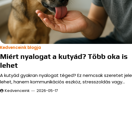
Kedvenceink blogja
Miért nyalogat a kutyád? Több oka is
lehet
A kutyád gyakran nyalogat téged? Ez nemcsak szeretet jele
lehet, hanem kommunikációs eszköz, stresszoldás vagy…
Kedvenceink
2026-05-17