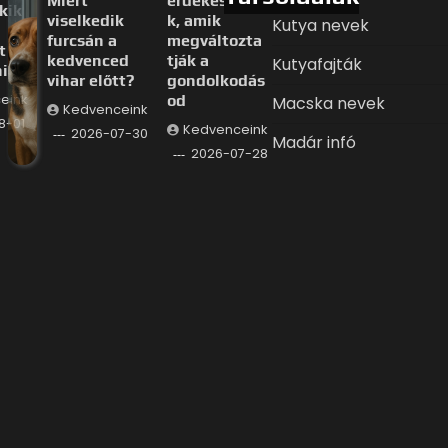
Miért
érdekessége
kik
viselkedik
k, amik
Kutya nevek
furcsán a
megváltozta
t
kedvenced
tják a
Kutyafajták
i
vihar előtt?
gondolkodás
eink
od
Macska nevek
Kedvenceink
8-01
Kedvenceink
2026-07-30
Madár infó
2026-07-28