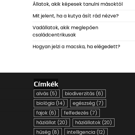
Állatok, akik képesek tanulni másoktól
Mit jelent, ha a kutya ásít rád nézve?
Vadállatok, akik meglepően
családcentrikusak
Hogyan jelzi a macska, ha elégedett?
Címkék
alvás
(5)
biodiverzitás
(6)
biológia
(14)
egészség
(7)
fajok
(6)
felfedezés
(7)
háziállat
(20)
háziállatok
(20)
hűség
(8)
intelligencia
(12)