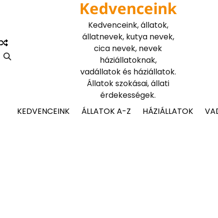
Kedvenceink
Skip
to
Kedvenceink, állatok,
content
állatnevek, kutya nevek,
cica nevek, nevek
háziállatoknak,
vadállatok és háziállatok.
Állatok szokásai, állati
érdekességek.
KEDVENCEINK
ÁLLATOK A-Z
HÁZIÁLLATOK
VA