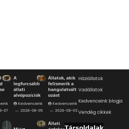
l a
A
Állatok, akik
Háziállatok
d
legfurcsább
felismerik a
Vadállatok
se
állati
hangulatvált
alvópozíciók
ozást
Kedvenceink blogja
eink
Kedvenceink
Kedvenceink
8-07
2026-08-05
2026-08-03
Vendég cikkek
Állati
Társoldalak