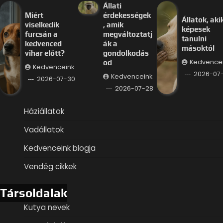
Állati
Miért
érdekességek
Állatok, aki
viselkedik
, amik
képesek
furcsán a
megváltoztatj
tanulni
kedvenced
ák a
másoktól
vihar előtt?
gondolkodás
Kedvence
od
Kedvenceink
2026-07
Kedvenceink
2026-07-30
2026-07-28
Háziállatok
Vadállatok
Kedvenceink blogja
Vendég cikkek
Társoldalak
Kutya nevek