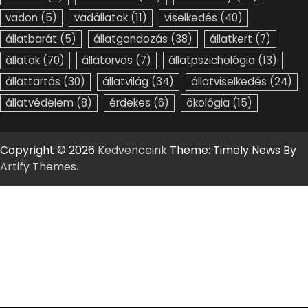
vadon
(5)
vadállatok
(11)
viselkedés
(40)
állatbarát
(5)
állatgondozás
(38)
állatkert
(7)
állatok
(70)
állatorvos
(7)
állatpszichológia
(13)
állattartás
(30)
állatvilág
(34)
állatviselkedés
(24)
állatvédelem
(8)
érdekes
(6)
ökológia
(15)
Copyright © 2026
Kedvenceink
Theme: Timely News By
Artify Themes
.