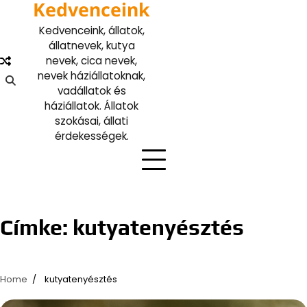
Kedvenceink
Skip
to
Kedvenceink, állatok,
content
állatnevek, kutya
nevek, cica nevek,
nevek háziállatoknak,
vadállatok és
háziállatok. Állatok
szokásai, állati
érdekességek.
Címke:
kutyatenyésztés
Home
kutyatenyésztés