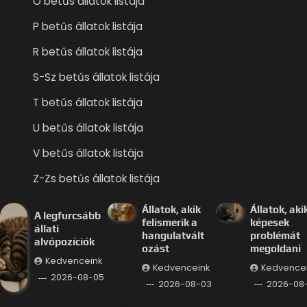
O betűs állatok listája
P betűs állatok listája
R betűs állatok listája
S-Sz betűs állatok listája
T betűs állatok listája
U betűs állatok listája
V betűs állatok listája
Z-Zs betűs állatok listája
Állatok, akik
Állatok, aki
A legfurcsább
felismerik a
képesek
állati
hangulatvált
problémát
alvópozíciók
ozást
megoldani
Kedvenceink
Kedvenceink
Kedvence
2026-08-05
2026-08-03
2026-08-