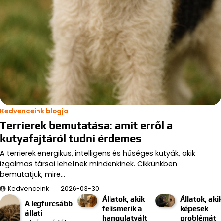
Kedvenceink blogja
Terrierek bemutatása: amit erről a
kutyafajtáról tudni érdemes
A terrierek energikus, intelligens és hűséges kutyák, akik
izgalmas társai lehetnek mindenkinek. Cikkünkben
bemutatjuk, mire…
Kedvenceink
2026-03-30
Állatok, akik
Állatok, aki
A legfurcsább
felismerik a
képesek
állati
hangulatvált
problémát