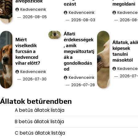
alvópozíciók
ozást
megoldani
Kedvenceink
Kedvenceink
Kedvence
2026-08-05
2026-08-03
2026-08-
Állati
Miért
érdekességek
Állatok, aki
viselkedik
, amik
képesek
furcsán a
megváltoztatj
tanulni
kedvenced
ák a
másoktól
vihar előtt?
gondolkodás
Kedvence
od
Kedvenceink
2026-07
Kedvenceink
2026-07-30
2026-07-28
Állatok betűrendben
A betűs állatok listája
B betűs állatok listája
C betűs állatok listája