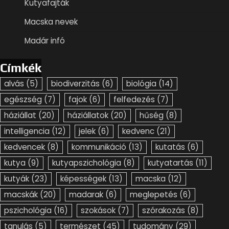
Kutyafajták
Macska nevek
Madár infó
Címkék
alvás
(5)
biodiverzitás
(6)
biológia
(14)
egészség
(7)
fajok
(6)
felfedezés
(7)
háziállat
(20)
háziállatok
(20)
hűség
(8)
intelligencia
(12)
jelek
(6)
kedvenc
(21)
kedvencek
(8)
kommunikáció
(13)
kutatás
(6)
kutya
(9)
kutyapszichológia
(8)
kutyatartás
(11)
kutyák
(23)
képességek
(13)
macska
(12)
macskák
(20)
madarak
(6)
meglepetés
(6)
pszichológia
(16)
szokások
(7)
szórakozás
(8)
tanulás
(5)
természet
(45)
tudomány
(29)