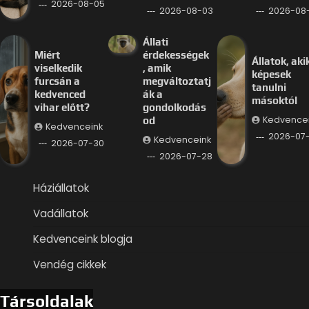
2026-08-05
2026-08-03
2026-08-
Állati
Miért
érdekességek
Állatok, aki
viselkedik
, amik
képesek
furcsán a
megváltoztatj
tanulni
kedvenced
ák a
másoktól
vihar előtt?
gondolkodás
Kedvence
od
Kedvenceink
2026-07
Kedvenceink
2026-07-30
2026-07-28
Háziállatok
Vadállatok
Kedvenceink blogja
Vendég cikkek
Társoldalak