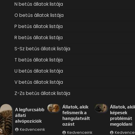
N betűs állatok listája
O betűs állatok listája
P betűs állatok listája
R betűs állatok listája
S-Sz betűs állatok listája
T betűs állatok listája
U betűs állatok listája
V betűs állatok listája
Z-Zs betűs állatok listája
Állatok, akik
Állatok, aki
A legfurcsább
felismerik a
képesek
állati
hangulatvált
problémát
alvópozíciók
ozást
megoldani
Kedvenceink
Kedvenceink
Kedvence