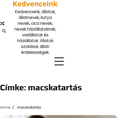
Kedvenceink
Skip
to
Kedvenceink, állatok,
content
állatnevek, kutya
nevek, cica nevek,
nevek háziállatoknak,
vadállatok és
háziállatok. Állatok
szokásai, állati
érdekességek.
Címke:
macskatartás
Home
macskatartás