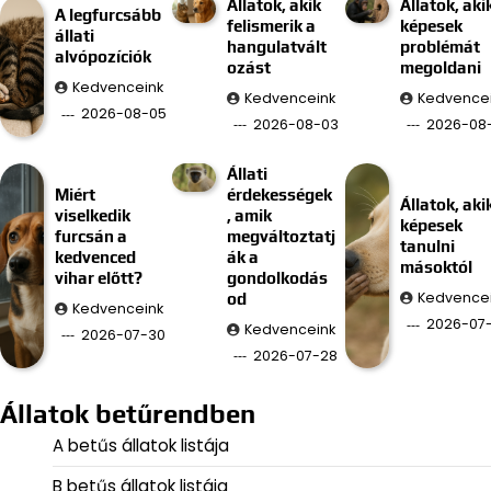
Állatok, akik
Állatok, aki
A legfurcsább
felismerik a
képesek
állati
hangulatvált
problémát
alvópozíciók
ozást
megoldani
Kedvenceink
Kedvenceink
Kedvence
2026-08-05
2026-08-03
2026-08-
Állati
Miért
érdekességek
Állatok, aki
viselkedik
, amik
képesek
furcsán a
megváltoztatj
tanulni
kedvenced
ák a
másoktól
vihar előtt?
gondolkodás
Kedvence
od
Kedvenceink
2026-07
Kedvenceink
2026-07-30
2026-07-28
Állatok betűrendben
A betűs állatok listája
B betűs állatok listája