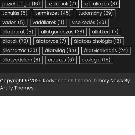
pszichológia
(16)
szokások
(7)
szórakozás
(8)
tanulás
(5)
természet
(45)
tudomány
(29)
vadon
(5)
vadállatok
(11)
viselkedés
(40)
állatbarát
(5)
állatgondozás
(38)
állatkert
(7)
állatok
(70)
állatorvos
(7)
állatpszichológia
(13)
állattartás
(30)
állatvilág
(34)
állatviselkedés
(24)
állatvédelem
(8)
érdekes
(6)
ökológia
(15)
Copyright © 2026
Kedvenceink
Theme: Timely News By
Artify Themes
.