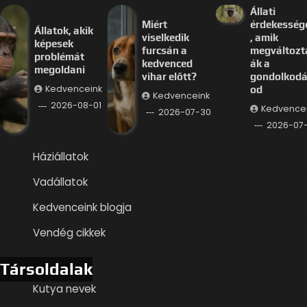
Állati
Miért
érdekesség
Állatok, akik
viselkedik
, amik
képesek
furcsán a
megváltozt
problémát
kedvenced
ák a
megoldani
vihar előtt?
gondolkod
Kedvenceink
od
Kedvenceink
2026-08-01
Kedvence
2026-07-30
2026-07
Háziállatok
Vadállatok
Kedvenceink blogja
Vendég cikkek
Társoldalak
Kutya nevek