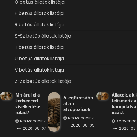
O betűs állatok listája
P betűs állatok listája
R betűs állatok listája
S-Sz betűs állatok listája
T betűs állatok listája
U betűs állatok listája
V betűs állatok listája
Z-Zs betűs állatok listája
Mit árul el a
Állatok, aki
A legfurcsább
kedvenced
felismerik a
állati
viselkedése
hangulatvá
alvópozíciók
rólad?
ozást
Kedvenceink
Kedvenceink
Kedvence
2026-08-05
2026-08-07
2026-08