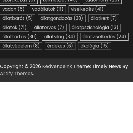
vadon
(5)
vadállatok
(11)
viselkedés
(41)
állatbarát
(5)
állatgondozás
(38)
állatkert
(7)
állatok
(71)
állatorvos
(7)
állatpszichológia
(13)
állattartás
(30)
állatvilág
(34)
állatviselkedés
(24)
állatvédelem
(8)
érdekes
(6)
ökológia
(15)
Copyright © 2026
Kedvenceink
Theme: Timely News By
Artify Themes
.