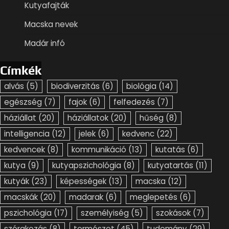
Kutyafajták
Macska nevek
Madár infó
Címkék
alvás
(5)
biodiverzitás
(6)
biológia
(14)
egészség
(7)
fajok
(6)
felfedezés
(7)
háziállat
(20)
háziállatok
(20)
hűség
(8)
intelligencia
(12)
jelek
(6)
kedvenc
(22)
kedvencek
(8)
kommunikáció
(13)
kutatás
(6)
kutya
(9)
kutyapszichológia
(8)
kutyatartás
(11)
kutyák
(23)
képességek
(13)
macska
(12)
macskák
(20)
madarak
(6)
meglepetés
(6)
pszichológia
(17)
személyiség
(5)
szokások
(7)
szórakozás
(8)
természet
(45)
tudomány
(29)