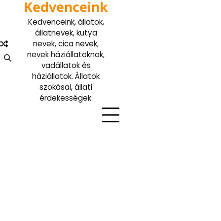
Kedvenceink
Skip
to
Kedvenceink, állatok,
content
állatnevek, kutya
nevek, cica nevek,
nevek háziállatoknak,
vadállatok és
háziállatok. Állatok
szokásai, állati
érdekességek.