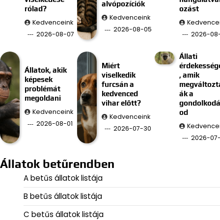
alvópozíciók
rólad?
ozást
Kedvenceink
Kedvenceink
Kedvence
2026-08-05
2026-08-07
2026-08
Állati
Miért
érdekesség
Állatok, akik
viselkedik
, amik
képesek
furcsán a
megváltozt
problémát
kedvenced
ák a
megoldani
vihar előtt?
gondolkod
Kedvenceink
od
Kedvenceink
2026-08-01
Kedvence
2026-07-30
2026-07
Állatok betűrendben
A betűs állatok listája
B betűs állatok listája
C betűs állatok listája