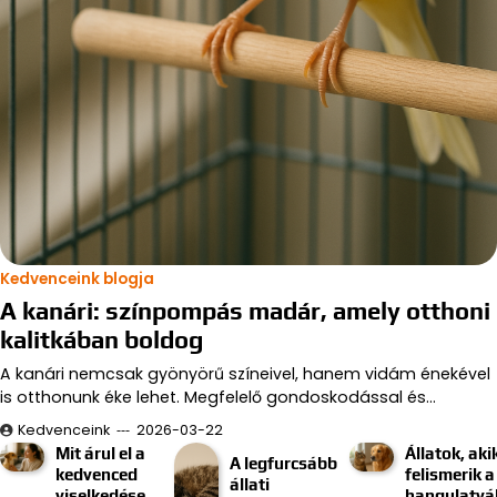
Kedvenceink blogja
A kanári: színpompás madár, amely otthoni
kalitkában boldog
A kanári nemcsak gyönyörű színeivel, hanem vidám énekével
is otthonunk éke lehet. Megfelelő gondoskodással és…
Kedvenceink
2026-03-22
Mit árul el a
Állatok, aki
A legfurcsább
kedvenced
felismerik a
állati
viselkedése
hangulatvá