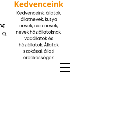
Kedvenceink
Skip
to
Kedvenceink, állatok,
content
állatnevek, kutya
nevek, cica nevek,
nevek háziállatoknak,
vadállatok és
háziállatok. Állatok
szokásai, állati
érdekességek.