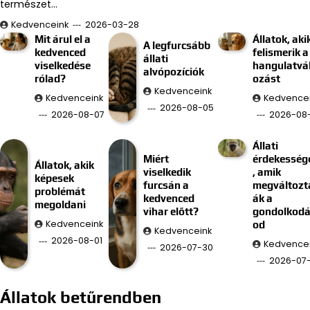
természet…
Kedvenceink
2026-03-28
Mit árul el a
Állatok, aki
A legfurcsább
kedvenced
felismerik a
állati
viselkedése
hangulatvá
alvópozíciók
rólad?
ozást
Kedvenceink
Kedvenceink
Kedvence
2026-08-05
2026-08-07
2026-08
Állati
Miért
érdekesség
Állatok, akik
viselkedik
, amik
képesek
furcsán a
megváltozt
problémát
kedvenced
ák a
megoldani
vihar előtt?
gondolkod
Kedvenceink
od
Kedvenceink
2026-08-01
Kedvence
2026-07-30
2026-07
Állatok betűrendben