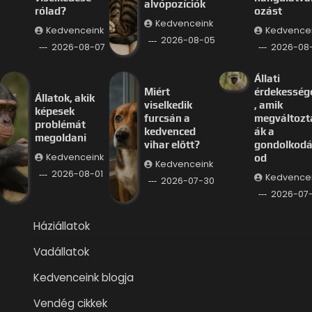
alvópozíciók
rólad?
ozást
Kedvenceink
Kedvenceink
Kedvence
2026-08-05
2026-08-07
2026-08
Állati
Miért
érdekesség
Állatok, akik
viselkedik
, amik
képesek
furcsán a
megváltozt
problémát
kedvenced
ák a
megoldani
vihar előtt?
gondolkod
Kedvenceink
od
Kedvenceink
2026-08-01
Kedvence
2026-07-30
2026-07
Háziállatok
Vadállatok
Kedvenceink blogja
Vendég cikkek