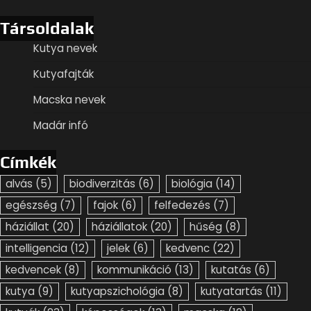
Társoldalak
Kutya nevek
Kutyafajták
Macska nevek
Madár infó
Címkék
alvás
(5)
biodiverzitás
(6)
biológia
(14)
egészség
(7)
fajok
(6)
felfedezés
(7)
háziállat
(20)
háziállatok
(20)
hűség
(8)
intelligencia
(12)
jelek
(6)
kedvenc
(22)
kedvencek
(8)
kommunikáció
(13)
kutatás
(6)
kutya
(9)
kutyapszichológia
(8)
kutyatartás
(11)