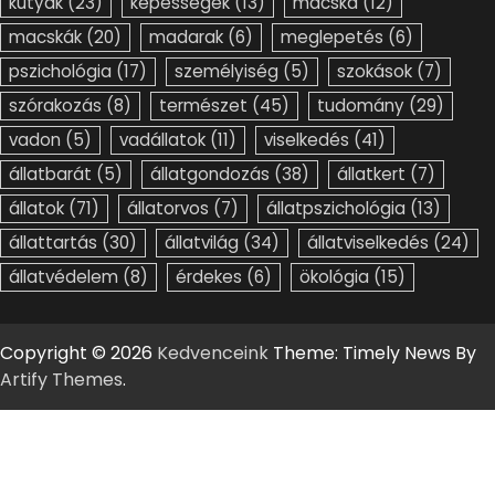
kutyák
(23)
képességek
(13)
macska
(12)
macskák
(20)
madarak
(6)
meglepetés
(6)
pszichológia
(17)
személyiség
(5)
szokások
(7)
szórakozás
(8)
természet
(45)
tudomány
(29)
vadon
(5)
vadállatok
(11)
viselkedés
(41)
állatbarát
(5)
állatgondozás
(38)
állatkert
(7)
állatok
(71)
állatorvos
(7)
állatpszichológia
(13)
állattartás
(30)
állatvilág
(34)
állatviselkedés
(24)
állatvédelem
(8)
érdekes
(6)
ökológia
(15)
Copyright © 2026
Kedvenceink
Theme: Timely News By
Artify Themes
.