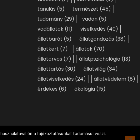
tanulás
(5)
természet
(45)
tudomány
(29)
vadon
(5)
vadállatok
(11)
viselkedés
(40)
állatbarát
(5)
állatgondozás
(38)
állatkert
(7)
állatok
(70)
állatorvos
(7)
állatpszichológia
(13)
állattartás
(30)
állatvilág
(34)
állatviselkedés
(24)
állatvédelem
(8)
érdekes
(6)
ökológia
(15)
használatával ön a tájékoztatásunkat tudomásul veszi.