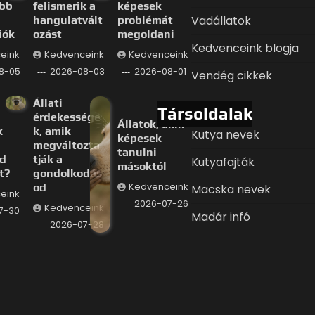
ább
felismerik a
képesek
Vadállatok
hangulatvált
problémát
iók
ozást
megoldani
Kedvenceink blogja
eink
Kedvenceink
Kedvenceink
8-05
2026-08-03
2026-08-01
Vendég cikkek
Állati
Társoldalak
érdekessége
Állatok, akik
k
k, amik
Kutya nevek
képesek
megváltozta
tanulni
d
tják a
Kutyafajták
másoktól
t?
gondolkodás
od
Kedvenceink
Macska nevek
eink
2026-07-26
Kedvenceink
7-30
Madár infó
2026-07-28