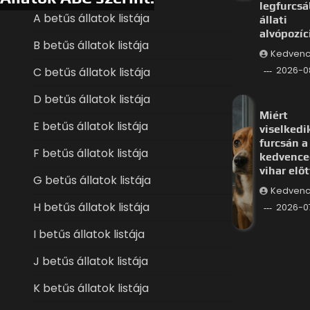
legfurcs
A betűs állatok listája
állati
alvópozíc
B betűs állatok listája
Kedvenc
C betűs állatok listája
2026-0
D betűs állatok listája
Miért
E betűs állatok listája
viselkedi
furcsán a
F betűs állatok listája
kedvence
vihar előt
G betűs állatok listája
Kedvenc
H betűs állatok listája
2026-0
I betűs állatok listája
J betűs állatok listája
K betűs állatok listája