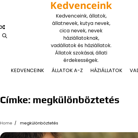
Kedvenceink
Skip
to
Kedvenceink, állatok,
content
állatnevek, kutya nevek,
cica nevek, nevek
háziállatoknak,
vadállatok és háziállatok.
Állatok szokásai, állati
érdekességek.
KEDVENCEINK
ÁLLATOK A-Z
HÁZIÁLLATOK
VA
Címke:
megkülönböztetés
Home
megkülönböztetés