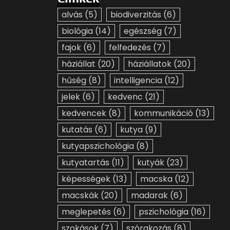
alvás
(5)
biodiverzitás
(6)
biológia
(14)
egészség
(7)
fajok
(6)
felfedezés
(7)
háziállat
(20)
háziállatok
(20)
hűség
(8)
intelligencia
(12)
jelek
(6)
kedvenc
(21)
kedvencek
(8)
kommunikáció
(13)
kutatás
(6)
kutya
(9)
kutyapszichológia
(8)
kutyatartás
(11)
kutyák
(23)
képességek
(13)
macska
(12)
macskák
(20)
madarak
(6)
meglepetés
(6)
pszichológia
(16)
szokások
(7)
szórakozás
(8)