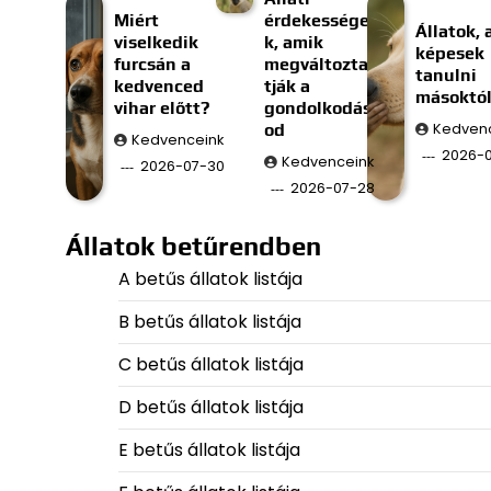
Miért
érdekessége
Állatok, 
viselkedik
k, amik
képesek
furcsán a
megváltozta
tanulni
kedvenced
tják a
másoktó
vihar előtt?
gondolkodás
od
Kedven
Kedvenceink
2026-
Kedvenceink
2026-07-30
2026-07-28
Állatok betűrendben
A betűs állatok listája
B betűs állatok listája
C betűs állatok listája
D betűs állatok listája
E betűs állatok listája