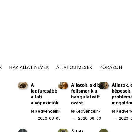
K
HÁZIÁLLAT NEVEK
ÁLLATOS MESÉK
PÓRÁZON
A
Állatok, akik
Állatok, 
legfurcsább
felismerik a
képesek
állati
hangulatvált
problém
alvópozíciók
ozást
megolda
Kedvenceink
Kedvenceink
Kedven
2026-08-05
2026-08-03
2026-0
Állati