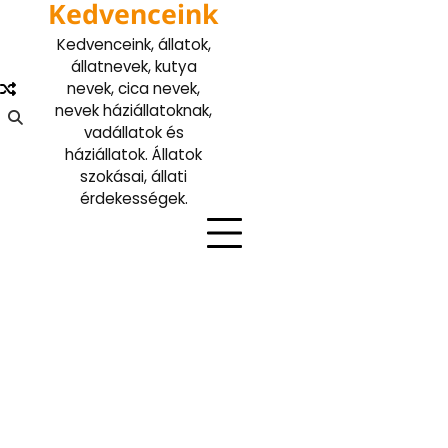
Kedvenceink
Skip
to
Kedvenceink, állatok,
content
állatnevek, kutya
nevek, cica nevek,
nevek háziállatoknak,
vadállatok és
háziállatok. Állatok
szokásai, állati
érdekességek.