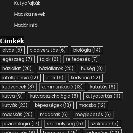
Kutyafajták
Macska nevek
Madár infó
Címkék
alvás
(5)
biodiverzitás
(6)
biológia
(14)
egészség
(7)
fajok
(6)
felfedezés
(7)
háziállat
(20)
háziállatok
(20)
hűség
(8)
intelligencia
(12)
jelek
(6)
kedvenc
(22)
kedvencek
(8)
kommunikáció
(13)
kutatás
(6)
kutya
(9)
kutyapszichológia
(8)
kutyatartás
(11)
kutyák
(23)
képességek
(13)
macska
(12)
macskák
(20)
madarak
(6)
meglepetés
(6)
pszichológia
(17)
személyiség
(5)
szokások
(7)
szórakozás
(8)
természet
(45)
tudomány
(29)