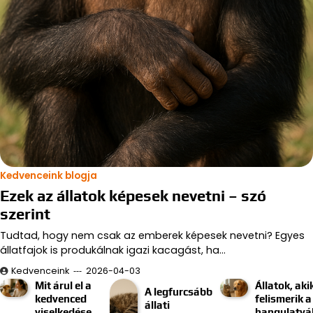
Kedvenceink blogja
Ezek az állatok képesek nevetni – szó
szerint
Tudtad, hogy nem csak az emberek képesek nevetni? Egyes
állatfajok is produkálnak igazi kacagást, ha…
Kedvenceink
2026-04-03
Mit árul el a
Állatok, aki
A legfurcsább
kedvenced
felismerik a
állati
viselkedése
hangulatvá