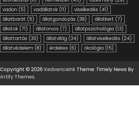
vadon
(5)
vadállatok
(11)
viselkedés
(41)
állatbarát
(5)
állatgondozás
(38)
állatkert
(7)
állatok
(71)
állatorvos
(7)
állatpszichológia
(13)
állattartás
(30)
állatvilág
(34)
állatviselkedés
(24)
állatvédelem
(8)
érdekes
(6)
ökológia
(15)
Copyright © 2026
Kedvenceink
Theme: Timely News By
Artify Themes
.