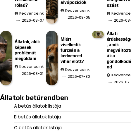
alvópozíciók
rólad?
ozást
Kedvenceink
Kedvenceink
Kedvence
2026-08-05
2026-08-07
2026-08
Állati
Miért
érdekesség
Állatok, akik
viselkedik
, amik
képesek
furcsán a
megváltozt
problémát
kedvenced
ák a
megoldani
vihar előtt?
gondolkod
Kedvenceink
od
Kedvenceink
2026-08-01
Kedvence
2026-07-30
2026-07
Állatok betűrendben
A betűs állatok listája
B betűs állatok listája
C betűs állatok listája