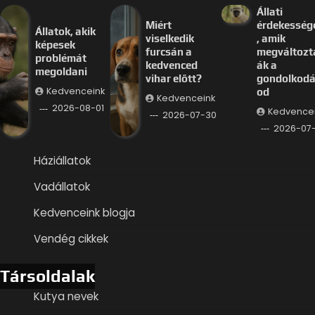
Állati
Miért
érdekesség
Állatok, akik
viselkedik
, amik
képesek
furcsán a
megváltozt
problémát
kedvenced
ák a
megoldani
vihar előtt?
gondolkod
Kedvenceink
od
Kedvenceink
2026-08-01
Kedvence
2026-07-30
2026-07
Háziállatok
Vadállatok
Kedvenceink blogja
Vendég cikkek
Társoldalak
Kutya nevek