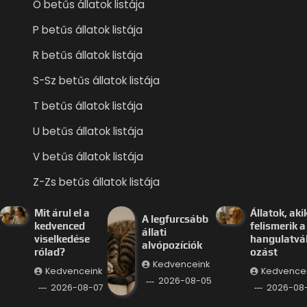
O betűs állatok listája
P betűs állatok listája
R betűs állatok listája
S-Sz betűs állatok listája
T betűs állatok listája
U betűs állatok listája
V betűs állatok listája
Z-Zs betűs állatok listája
Mit árul el a
Állatok, aki
A legfurcsább
kedvenced
felismerik a
állati
viselkedése
hangulatvá
alvópozíciók
rólad?
ozást
Kedvenceink
Kedvenceink
Kedvence
2026-08-05
2026-08-07
2026-08