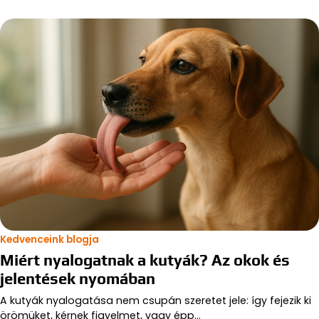
Kedvenceink blogja
Miért nyalogatnak a kutyák? Az okok és
jelentések nyomában
A kutyák nyalogatása nem csupán szeretet jele: így fejezik ki
örömüket, kérnek figyelmet, vagy épp…