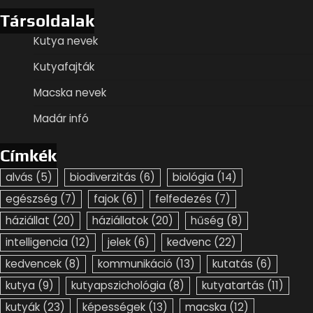
Társoldalak
Kutya nevek
Kutyafajták
Macska nevek
Madár infó
Címkék
alvás
(5)
biodiverzitás
(6)
biológia
(14)
egészség
(7)
fajok
(6)
felfedezés
(7)
háziállat
(20)
háziállatok
(20)
hűség
(8)
intelligencia
(12)
jelek
(6)
kedvenc
(22)
kedvencek
(8)
kommunikáció
(13)
kutatás
(6)
kutya
(9)
kutyapszichológia
(8)
kutyatartás
(11)
kutyák
(23)
képességek
(13)
macska
(12)