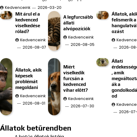
Kedvenceink
2026-03-20
Mit árul el a
Állatok, aki
A legfurcsább
kedvenced
felismerik a
állati
viselkedése
hangulatvá
alvópozíciók
rólad?
ozást
Kedvenceink
Kedvenceink
Kedvence
2026-08-05
2026-08-07
2026-08
Állati
Miért
érdekesség
Állatok, akik
viselkedik
, amik
képesek
furcsán a
megváltozt
problémát
kedvenced
ák a
megoldani
vihar előtt?
gondolkod
Kedvenceink
od
Kedvenceink
2026-08-01
Kedvence
2026-07-30
2026-07
Állatok betűrendben
A betűs állatok listája