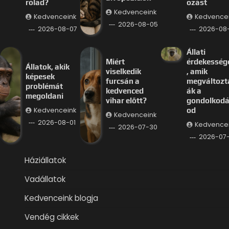
rólad?
ozást
Kedvenceink
Kedvenceink
Kedvence
2026-08-05
2026-08-07
2026-08
Állati
Miért
érdekesség
Állatok, akik
viselkedik
, amik
képesek
furcsán a
megváltozt
problémát
kedvenced
ák a
megoldani
vihar előtt?
gondolkod
Kedvenceink
od
Kedvenceink
2026-08-01
Kedvence
2026-07-30
2026-07
Háziállatok
Vadállatok
Kedvenceink blogja
Vendég cikkek