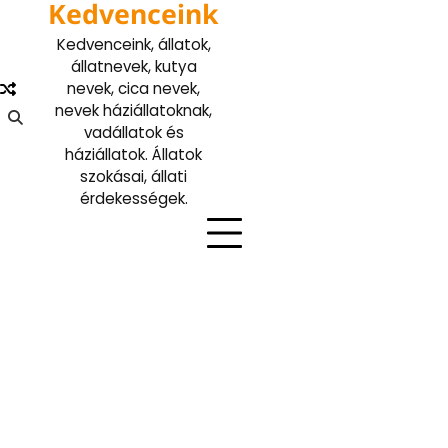
Kedvenceink
Skip
to
Kedvenceink, állatok,
content
állatnevek, kutya
nevek, cica nevek,
nevek háziállatoknak,
vadállatok és
háziállatok. Állatok
szokásai, állati
érdekességek.