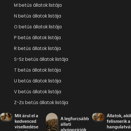
M betűs állatok listája
N betűs állatok listája
O betűs állatok listája
P betűs állatok listája
R betűs állatok listája
S-Sz betűs állatok listája
T betűs állatok listája
U betűs állatok listája
V betűs állatok listája
Z-Zs betűs állatok listája
Mit árul el a
Állatok, aki
A legfurcsább
kedvenced
felismerik a
állati
viselkedése
hangulatvá
alvópozíciók