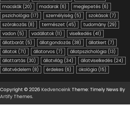
macskák
(20)
madarak
(6)
meglepetés
(6)
pszichológia
(17)
személyiség
(5)
szokások
(7)
szórakozás
(8)
természet
(45)
tudomány
(29)
vadon
(5)
vadállatok
(11)
viselkedés
(41)
állatbarát
(5)
állatgondozás
(38)
állatkert
(7)
állatok
(71)
állatorvos
(7)
állatpszichológia
(13)
állattartás
(30)
állatvilág
(34)
állatviselkedés
(24)
állatvédelem
(8)
érdekes
(6)
ökológia
(15)
Copyright © 2026
Kedvenceink
Theme: Timely News By
Artify Themes
.