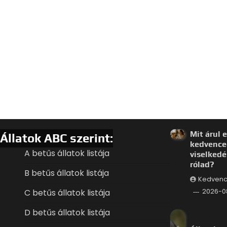
Mit árul e
Állatok ABC szerint:
kedvence
A betűs állatok listája
viselkedé
rólad?
B betűs állatok listája
Kedvenc
C betűs állatok listája
2026-0
D betűs állatok listája