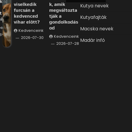
kik
viselkedik
k, amik
Kutya nevek
furcsán a
megváltozta
t
kedvenced
tják a
Kutyafajták
i
vihar előtt?
gondolkodás
eink
od
Macska nevek
Kedvenceink
8-01
Kedvenceink
2026-07-30
Madár infó
2026-07-28