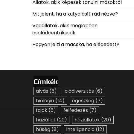
Állatok, akik képesek tanulni másoktól
Mit jelent, ha a kutya ásít rád nézve?
Vadállatok, akik meglepően
családcentrikusak
Hogyan jelzi a macska, ha elégedett?
Címkék
alvás
(5)
biodiverzitás
(6)
biológia
(14)
egészség
(7)
fajok
(6)
felfedezés
(7)
háziállat
(20)
háziállatok
(20)
hűség
(8)
intelligencia
(12)