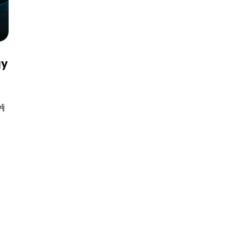
gy
lj