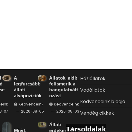
l a
A
Állatok, akik
Háziállatok
d
legfurcsább
felismerik a
Vadállatok
se
állati
hangulatvált
alvópozíciók
ozást
Kedvenceink blogja
eink
Kedvenceink
Kedvenceink
8-07
2026-08-05
2026-08-03
Vendég cikkek
Állati
Társoldalak
Miért
érdekessége