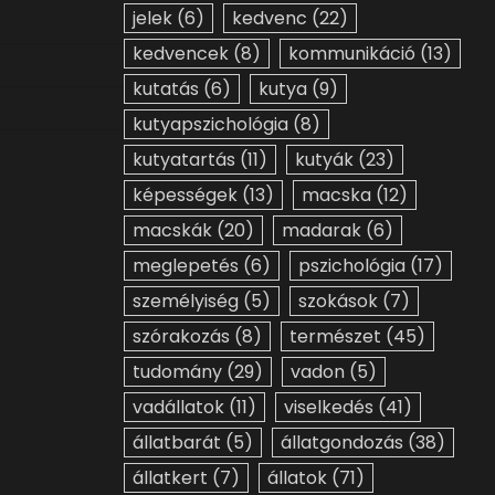
jelek
(6)
kedvenc
(22)
kedvencek
(8)
kommunikáció
(13)
kutatás
(6)
kutya
(9)
kutyapszichológia
(8)
kutyatartás
(11)
kutyák
(23)
képességek
(13)
macska
(12)
macskák
(20)
madarak
(6)
meglepetés
(6)
pszichológia
(17)
személyiség
(5)
szokások
(7)
szórakozás
(8)
természet
(45)
tudomány
(29)
vadon
(5)
vadállatok
(11)
viselkedés
(41)
állatbarát
(5)
állatgondozás
(38)
állatkert
(7)
állatok
(71)