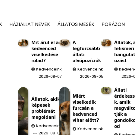
K
HÁZIÁLLAT NEVEK
ÁLLATOS MESÉK
PÓRÁZON
Mit árul el a
A
Állatok, 
kedvenced
legfurcsább
felismeri
viselkedése
állati
hangulat
rólad?
alvópozíciók
ozást
Kedvenceink
Kedvenceink
Kedven
2026-08-07
2026-08-05
2026-
Állati
Miért
érdekes
Állatok, akik
viselkedik
k, amik
képesek
furcsán a
megválto
problémát
kedvenced
tják a
megoldani
vihar előtt?
gondolk
Kedvenceink
od
Kedvenceink
2026-08-01
Kedven