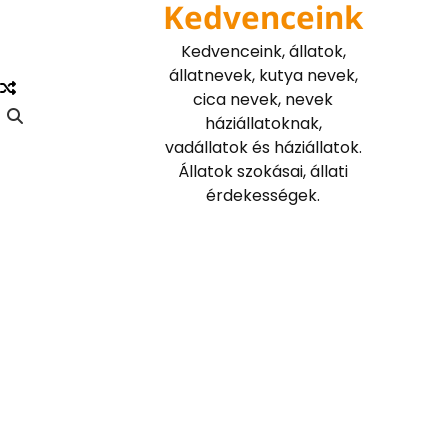
Kedvenceink
Skip
to
Kedvenceink, állatok,
content
állatnevek, kutya nevek,
cica nevek, nevek
háziállatoknak,
vadállatok és háziállatok.
Állatok szokásai, állati
érdekességek.