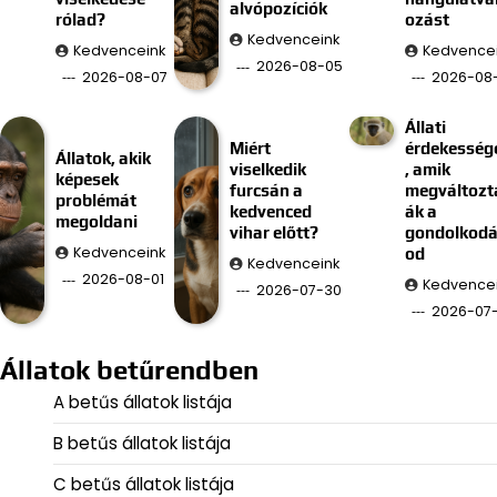
alvópozíciók
rólad?
ozást
Kedvenceink
Kedvenceink
Kedvence
2026-08-05
2026-08-07
2026-08
Állati
Miért
érdekesség
Állatok, akik
viselkedik
, amik
képesek
furcsán a
megváltozt
problémát
kedvenced
ák a
megoldani
vihar előtt?
gondolkod
Kedvenceink
od
Kedvenceink
2026-08-01
Kedvence
2026-07-30
2026-07
Állatok betűrendben
A betűs állatok listája
B betűs állatok listája
C betűs állatok listája