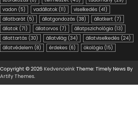
vadon
(5)
vadállatok
(11)
viselkedés
(41)
állatbarát
(5)
állatgondozás
(38)
állatkert
(7)
állatok
(71)
állatorvos
(7)
állatpszichológia
(13)
állattartás
(30)
állatvilág
(34)
állatviselkedés
(24)
állatvédelem
(8)
érdekes
(6)
ökológia
(15)
Copyright © 2026
Kedvenceink
Theme: Timely News By
Artify Themes
.