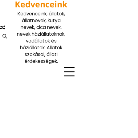
Kedvenceink
Skip
to
Kedvenceink, állatok,
content
állatnevek, kutya
nevek, cica nevek,
nevek háziállatoknak,
vadállatok és
háziállatok. Állatok
szokásai, állati
érdekességek.