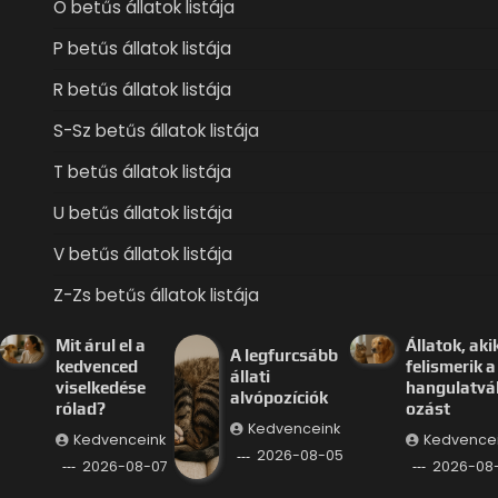
O betűs állatok listája
P betűs állatok listája
R betűs állatok listája
S-Sz betűs állatok listája
T betűs állatok listája
U betűs állatok listája
V betűs állatok listája
Z-Zs betűs állatok listája
Mit árul el a
Állatok, aki
A legfurcsább
kedvenced
felismerik a
állati
viselkedése
hangulatvá
alvópozíciók
rólad?
ozást
Kedvenceink
Kedvenceink
Kedvence
2026-08-05
2026-08-07
2026-08