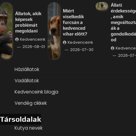
Állati
Miért
érdekesség
Állatok, akik
viselkedik
, amik
képesek
furcsán a
megváltozt
problémát
kedvenced
ák a
megoldani
vihar előtt?
gondolkod
Kedvenceink
od
Kedvenceink
2026-08-01
Kedvence
2026-07-30
2026-07
Háziállatok
Vadállatok
Kedvenceink blogja
Vendég cikkek
Társoldalak
Kutya nevek