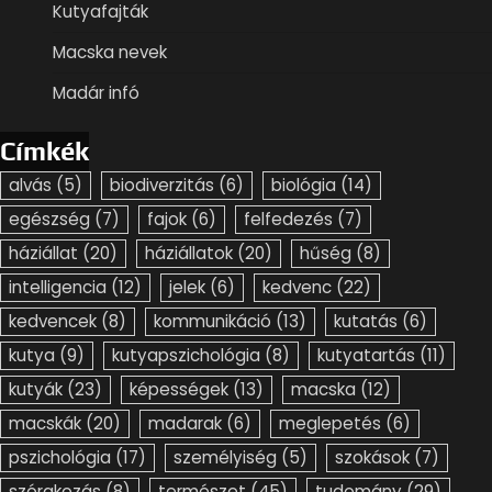
Kutyafajták
Macska nevek
Madár infó
Címkék
alvás
(5)
biodiverzitás
(6)
biológia
(14)
egészség
(7)
fajok
(6)
felfedezés
(7)
háziállat
(20)
háziállatok
(20)
hűség
(8)
intelligencia
(12)
jelek
(6)
kedvenc
(22)
kedvencek
(8)
kommunikáció
(13)
kutatás
(6)
kutya
(9)
kutyapszichológia
(8)
kutyatartás
(11)
kutyák
(23)
képességek
(13)
macska
(12)
macskák
(20)
madarak
(6)
meglepetés
(6)
pszichológia
(17)
személyiség
(5)
szokások
(7)
szórakozás
(8)
természet
(45)
tudomány
(29)