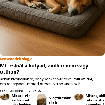
Kedvenceink blogja
Mit csinál a kutyád, amikor nem vagy
otthon?
Sokan kíváncsiak rá, hogy kedvencük mivel tölti az időt,
amikor egyedül marad otthon. Vajon unatkozik,…
Kedvenceink
2026-02-11
Mit árul el a
Állatok, aki
A legfurcsább
kedvenced
felismerik a
állati
viselkedése
hangulatvá