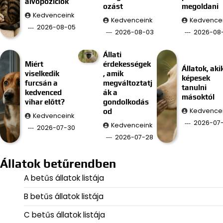
alvópozíciók
ozást
megoldani
Kedvenceink
Kedvenceink
Kedvence
2026-08-05
2026-08-03
2026-08-
Állati
Miért
érdekességek
Állatok, aki
viselkedik
, amik
képesek
furcsán a
megváltoztatj
tanulni
kedvenced
ák a
másoktól
vihar előtt?
gondolkodás
Kedvence
od
Kedvenceink
2026-07
Kedvenceink
2026-07-30
2026-07-28
Állatok betűrendben
A betűs állatok listája
B betűs állatok listája
C betűs állatok listája