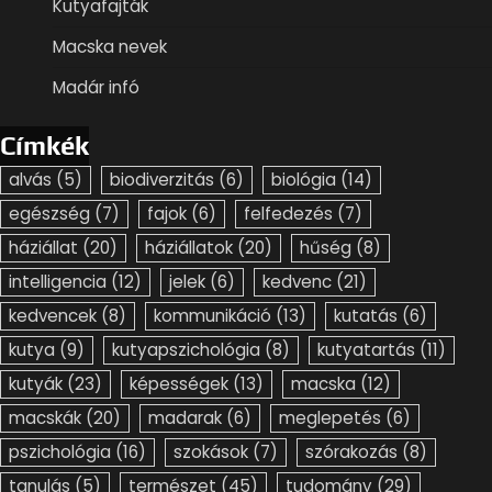
Kutyafajták
Macska nevek
Madár infó
Címkék
alvás
(5)
biodiverzitás
(6)
biológia
(14)
egészség
(7)
fajok
(6)
felfedezés
(7)
háziállat
(20)
háziállatok
(20)
hűség
(8)
intelligencia
(12)
jelek
(6)
kedvenc
(21)
kedvencek
(8)
kommunikáció
(13)
kutatás
(6)
kutya
(9)
kutyapszichológia
(8)
kutyatartás
(11)
kutyák
(23)
képességek
(13)
macska
(12)
macskák
(20)
madarak
(6)
meglepetés
(6)
pszichológia
(16)
szokások
(7)
szórakozás
(8)
tanulás
(5)
természet
(45)
tudomány
(29)