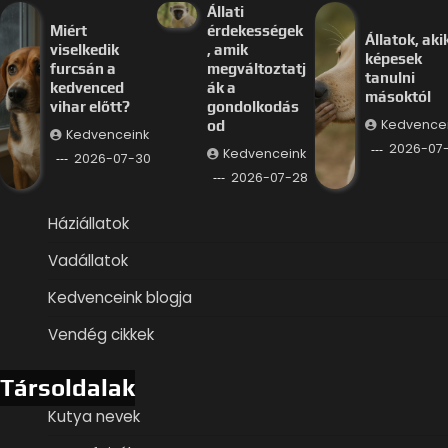
Állati
Miért
érdekességek
Állatok, aki
viselkedik
, amik
képesek
furcsán a
megváltoztatj
tanulni
kedvenced
ák a
másoktól
vihar előtt?
gondolkodás
Kedvence
od
Kedvenceink
2026-07
Kedvenceink
2026-07-30
2026-07-28
Háziállatok
Vadállatok
Kedvenceink blogja
Vendég cikkek
Társoldalak
Kutya nevek