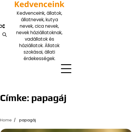
Kedvenceink
Skip
to
Kedvenceink, állatok,
content
állatnevek, kutya
nevek, cica nevek,
nevek háziállatoknak,
vadállatok és
háziállatok. Állatok
szokásai, állati
érdekességek.
Címke:
papagáj
Home
papagáj