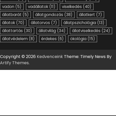
vadon
(5)
vadállatok
(11)
viselkedés
(40)
állatbarát
(5)
állatgondozás
(38)
állatkert
(7)
állatok
(70)
állatorvos
(7)
állatpszichológia
(13)
állattartás
(30)
állatvilág
(34)
állatviselkedés
(24)
állatvédelem
(8)
érdekes
(6)
ökológia
(15)
Copyright © 2026
Kedvenceink
Theme: Timely News By
Artify Themes
.