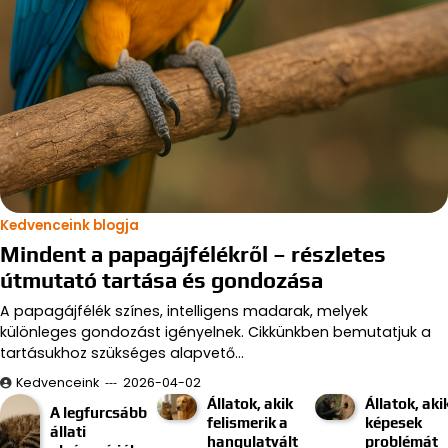
Kedvenceink blogja
Mindent a papagájfélékről – részletes
útmutató tartása és gondozása
A papagájfélék színes, intelligens madarak, melyek
különleges gondozást igényelnek. Cikkünkben bemutatjuk a
tartásukhoz szükséges alapvető…
Kedvenceink
2026-04-02
Állatok, akik
Állatok, aki
A legfurcsább
felismerik a
képesek
állati
hangulatvált
problémát