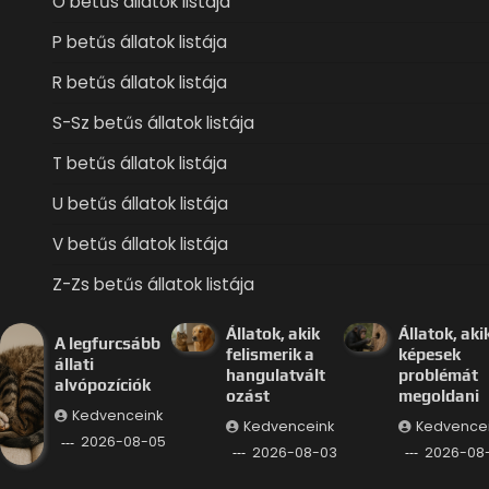
O betűs állatok listája
P betűs állatok listája
R betűs állatok listája
S-Sz betűs állatok listája
T betűs állatok listája
U betűs állatok listája
V betűs állatok listája
Z-Zs betűs állatok listája
Állatok, akik
Állatok, aki
A legfurcsább
felismerik a
képesek
állati
hangulatvált
problémát
alvópozíciók
ozást
megoldani
Kedvenceink
Kedvenceink
Kedvence
2026-08-05
2026-08-03
2026-08-