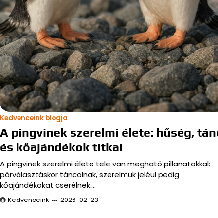
Kedvenceink blogja
A pingvinek szerelmi élete: hűség, tán
és kőajándékok titkai
A pingvinek szerelmi élete tele van megható pillanatokkal:
párválasztáskor táncolnak, szerelmük jeléül pedig
kőajándékokat cserélnek.…
Kedvenceink
2026-02-23