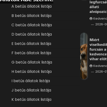
legfurcs
A betűs állatok listája
állati
alvópozíc
B betűs állatok listája
Kedvenc
C betűs állatok listája
2026-0
D betűs állatok listája
Miért
E betűs állatok listája
viselkedi
furcsán a
F betűs állatok listája
kedvence
vihar előt
G betűs állatok listája
Kedvenc
H betűs állatok listája
2026-0
I betűs állatok listája
J betűs állatok listája
K betűs állatok listája