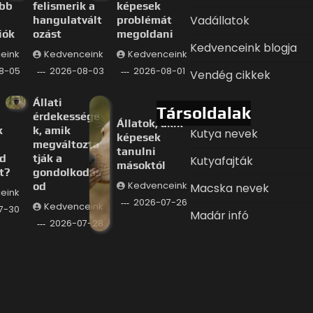
ább
felismerik a
képesek
Vadállatok
hangulatvált
problémát
iók
ozást
megoldani
Kedvenceink blogja
eink
Kedvenceink
Kedvenceink
8-05
2026-08-03
2026-08-01
Vendég cikkek
Állati
Társoldalak
érdekessége
Állatok, akik
k
k, amik
Kutya nevek
képesek
megváltozta
tanulni
d
tják a
Kutyafajták
másoktól
t?
gondolkodás
od
Kedvenceink
Macska nevek
eink
2026-07-26
Kedvenceink
7-30
Madár infó
2026-07-28