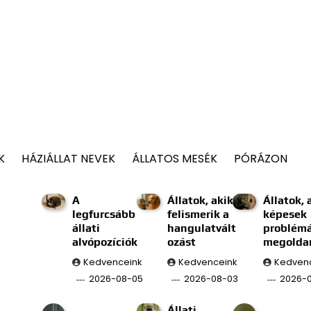
K
HÁZIÁLLAT NEVEK
ÁLLATOS MESÉK
PÓRÁZON
A
Állatok, akik
Állatok, 
legfurcsább
felismerik a
képesek
állati
hangulatvált
problém
alvópozíciók
ozást
megolda
Kedvenceink
Kedvenceink
Kedven
2026-08-05
2026-08-03
2026-0
Állati