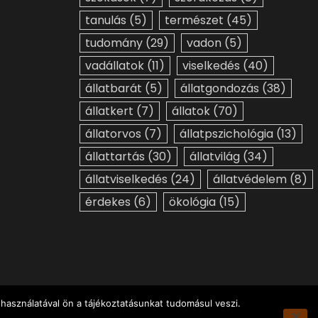
tanulás
(5)
természet
(45)
tudomány
(29)
vadon
(5)
vadállatok
(11)
viselkedés
(40)
állatbarát
(5)
állatgondozás
(38)
állatkert
(7)
állatok
(70)
állatorvos
(7)
állatpszichológia
(13)
állattartás
(30)
állatvilág
(34)
állatviselkedés
(24)
állatvédelem
(8)
érdekes
(6)
ökológia
(15)
használatával ön a tájékoztatásunkat tudomásul veszi.