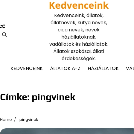
Kedvenceink
Skip
to
Kedvenceink, állatok,
content
állatnevek, kutya nevek,
cica nevek, nevek
háziállatoknak,
vadállatok és háziállatok.
Állatok szokásai, állati
érdekességek.
KEDVENCEINK
ÁLLATOK A-Z
HÁZIÁLLATOK
VA
Címke:
pingvinek
Home
pingvinek