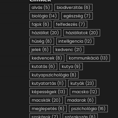
alvás
(5)
biodiverzitás
(6)
biológia
(14)
egészség
(7)
fajok
(6)
felfedezés
(7)
háziállat
(20)
háziállatok
(20)
hűség
(8)
intelligencia
(12)
jelek
(6)
kedvenc
(21)
kedvencek
(8)
kommunikáció
(13)
kutatás
(6)
kutya
(9)
kutyapszichológia
(8)
kutyatartás
(11)
kutyák
(23)
képességek
(13)
macska
(12)
macskák
(20)
madarak
(6)
meglepetés
(6)
pszichológia
(16)
szokások
(7)
szórakozás
(8)