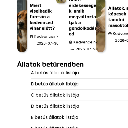
Miért
érdekessége
Állatok, 
viselkedik
k, amik
képesek
furcsán a
megváltozta
tanulni
kedvenced
tják a
másoktó
vihar előtt?
gondolkodás
od
Kedven
Kedvenceink
2026-
Kedvenceink
2026-07-30
2026-07-28
Állatok betűrendben
A betűs állatok listája
B betűs állatok listája
C betűs állatok listája
D betűs állatok listája
E betűs állatok listája