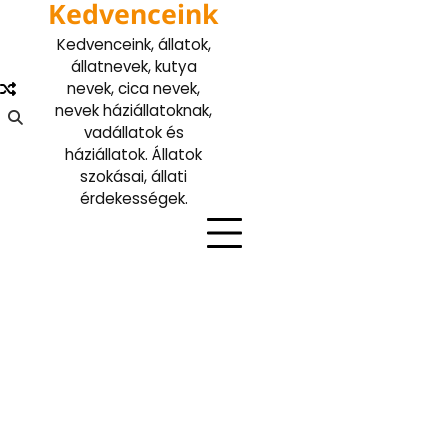
Kedvenceink
Skip
to
Kedvenceink, állatok,
content
állatnevek, kutya
nevek, cica nevek,
nevek háziállatoknak,
vadállatok és
háziállatok. Állatok
szokásai, állati
érdekességek.