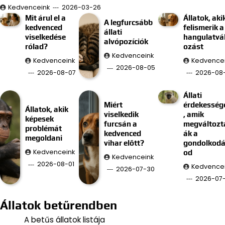
Kedvenceink
2026-03-26
Mit árul el a
Állatok, aki
A legfurcsább
kedvenced
felismerik a
állati
viselkedése
hangulatvá
alvópozíciók
rólad?
ozást
Kedvenceink
Kedvenceink
Kedvence
2026-08-05
2026-08-07
2026-08
Állati
Miért
érdekesség
Állatok, akik
viselkedik
, amik
képesek
furcsán a
megváltozt
problémát
kedvenced
ák a
megoldani
vihar előtt?
gondolkod
Kedvenceink
od
Kedvenceink
2026-08-01
Kedvence
2026-07-30
2026-07
Állatok betűrendben
A betűs állatok listája