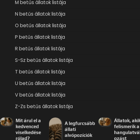
M betűs állatok listája
N betűs állatok listája
O betűs állatok listája
P betűs állatok listája
R betűs állatok listája
S-Sz betűs állatok listája
T betűs állatok listája
U betűs állatok listája
V betűs állatok listája
Z-Zs betűs állatok listája
Mit árul el a
Állatok, aki
A legfurcsább
kedvenced
felismerik a
állati
viselkedése
hangulatvá
alvópozíciók
rólad?
ozást