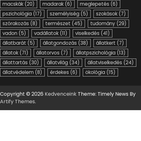
macskák
(20)
madarak
(6)
meglepetés
(6)
pszichológia
(17)
személyiség
(5)
szokások
(7)
szórakozás
(8)
természet
(45)
tudomány
(29)
vadon
(5)
vadállatok
(11)
viselkedés
(41)
állatbarát
(5)
állatgondozás
(38)
állatkert
(7)
állatok
(71)
állatorvos
(7)
állatpszichológia
(13)
állattartás
(30)
állatvilág
(34)
állatviselkedés
(24)
állatvédelem
(8)
érdekes
(6)
ökológia
(15)
Copyright © 2026
Kedvenceink
Theme: Timely News By
Artify Themes
.