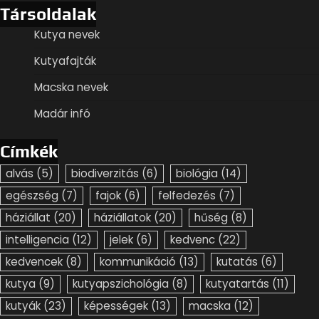
Társoldalak
Kutya nevek
Kutyafajták
Macska nevek
Madár infó
Címkék
alvás
(5)
biodiverzitás
(6)
biológia
(14)
egészség
(7)
fajok
(6)
felfedezés
(7)
háziállat
(20)
háziállatok
(20)
hűség
(8)
intelligencia
(12)
jelek
(6)
kedvenc
(22)
kedvencek
(8)
kommunikáció
(13)
kutatás
(6)
kutya
(9)
kutyapszichológia
(8)
kutyatartás
(11)
kutyák
(23)
képességek
(13)
macska
(12)