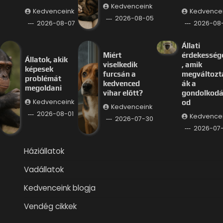
Kedvenceink
Kedvenceink
Kedvence
2026-08-05
2026-08-07
2026-08
Állati
Miért
érdekesség
Állatok, akik
viselkedik
, amik
képesek
furcsán a
megváltozt
problémát
kedvenced
ák a
megoldani
vihar előtt?
gondolkod
Kedvenceink
od
Kedvenceink
2026-08-01
Kedvence
2026-07-30
2026-07
Háziállatok
Vadállatok
Kedvenceink blogja
Vendég cikkek