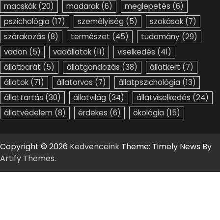
macskák
(20)
madarak
(6)
meglepetés
(6)
pszichológia
(17)
személyiség
(5)
szokások
(7)
szórakozás
(8)
természet
(45)
tudomány
(29)
vadon
(5)
vadállatok
(11)
viselkedés
(41)
állatbarát
(5)
állatgondozás
(38)
állatkert
(7)
állatok
(71)
állatorvos
(7)
állatpszichológia
(13)
állattartás
(30)
állatvilág
(34)
állatviselkedés
(24)
állatvédelem
(8)
érdekes
(6)
ökológia
(15)
Copyright © 2026
Kedvenceink
Theme: Timely News By
Artify Themes
.