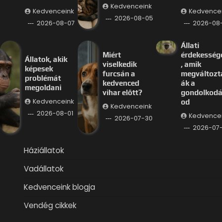
Kedvenceink
Kedvenceink
Kedvence
2026-08-05
2026-08-07
2026-08
Állati
Miért
érdekesség
Állatok, akik
viselkedik
, amik
képesek
furcsán a
megváltozt
problémát
kedvenced
ák a
megoldani
vihar előtt?
gondolkod
Kedvenceink
od
Kedvenceink
2026-08-01
Kedvence
2026-07-30
2026-07
Háziállatok
Vadállatok
Kedvenceink blogja
Vendég cikkek