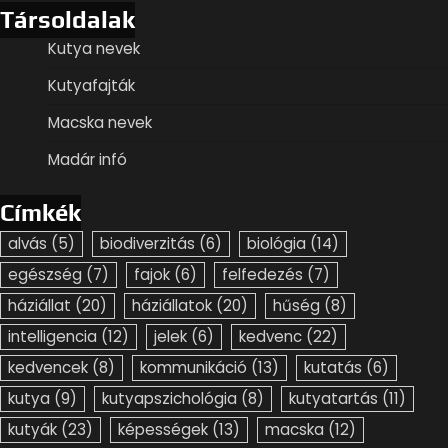
Társoldalak
Kutya nevek
Kutyafajták
Macska nevek
Madár infó
Címkék
alvás
(5)
biodiverzitás
(6)
biológia
(14)
egészség
(7)
fajok
(6)
felfedezés
(7)
háziállat
(20)
háziállatok
(20)
hűség
(8)
intelligencia
(12)
jelek
(6)
kedvenc
(22)
kedvencek
(8)
kommunikáció
(13)
kutatás
(6)
kutya
(9)
kutyapszichológia
(8)
kutyatartás
(11)
kutyák
(23)
képességek
(13)
macska
(12)