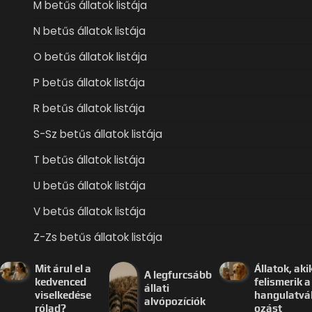
M betűs állatok listája
N betűs állatok listája
O betűs állatok listája
P betűs állatok listája
R betűs állatok listája
S-Sz betűs állatok listája
T betűs állatok listája
U betűs állatok listája
V betűs állatok listája
Z-Zs betűs állatok listája
Mit árul el a
Állatok, aki
A legfurcsább
kedvenced
felismerik a
állati
viselkedése
hangulatvá
alvópozíciók
rólad?
ozást