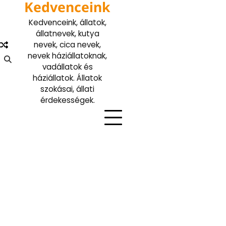
Kedvenceink
Skip
to
Kedvenceink, állatok,
content
állatnevek, kutya
nevek, cica nevek,
nevek háziállatoknak,
vadállatok és
háziállatok. Állatok
szokásai, állati
érdekességek.