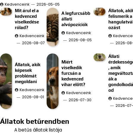
Kedvenceink
2026-05-05
Mit árul el a
Állatok, aki
A legfurcsább
kedvenced
felismerik a
állati
viselkedése
hangulatvá
alvópozíciók
rólad?
ozást
Kedvenceink
Kedvenceink
Kedvence
2026-08-05
2026-08-07
2026-08
Állati
Miért
érdekesség
Állatok, akik
viselkedik
, amik
képesek
furcsán a
megváltozt
problémát
kedvenced
ák a
megoldani
vihar előtt?
gondolkod
Kedvenceink
od
Kedvenceink
2026-08-01
Kedvence
2026-07-30
2026-07
Állatok betűrendben
A betűs állatok listája