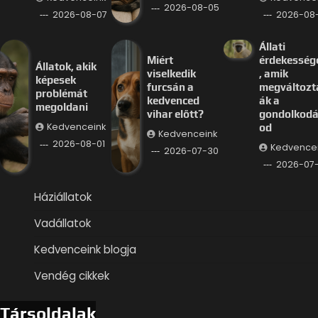
2026-08-05
2026-08-07
2026-08
Állati
Miért
érdekesség
Állatok, akik
viselkedik
, amik
képesek
furcsán a
megváltozt
problémát
kedvenced
ák a
megoldani
vihar előtt?
gondolkod
Kedvenceink
od
Kedvenceink
2026-08-01
Kedvence
2026-07-30
2026-07
Háziállatok
Vadállatok
Kedvenceink blogja
Vendég cikkek
Társoldalak