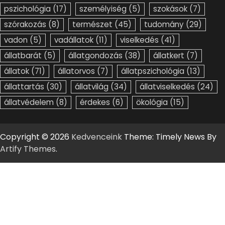
pszichológia
(17)
személyiség
(5)
szokások
(7)
szórakozás
(8)
természet
(45)
tudomány
(29)
vadon
(5)
vadállatok
(11)
viselkedés
(41)
állatbarát
(5)
állatgondozás
(38)
állatkert
(7)
állatok
(71)
állatorvos
(7)
állatpszichológia
(13)
állattartás
(30)
állatvilág
(34)
állatviselkedés
(24)
állatvédelem
(8)
érdekes
(6)
ökológia
(15)
Copyright © 2026
Kedvenceink
Theme: Timely News By
Artify Themes
.