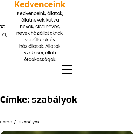
Kedvenceink
Skip
to
Kedvenceink, állatok,
content
állatnevek, kutya
nevek, cica nevek,
nevek háziállatoknak,
vadállatok és
háziállatok. Állatok
szokásai, állati
érdekességek.
Címke:
szabályok
Home
szabályok