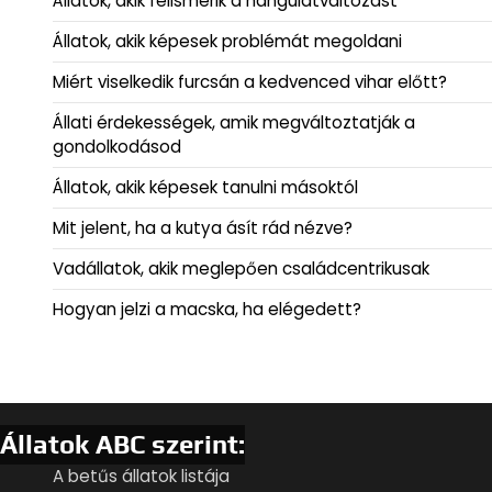
Állatok, akik felismerik a hangulatváltozást
Állatok, akik képesek problémát megoldani
Miért viselkedik furcsán a kedvenced vihar előtt?
Állati érdekességek, amik megváltoztatják a
gondolkodásod
Állatok, akik képesek tanulni másoktól
Mit jelent, ha a kutya ásít rád nézve?
Vadállatok, akik meglepően családcentrikusak
Hogyan jelzi a macska, ha elégedett?
Állatok ABC szerint:
A betűs állatok listája