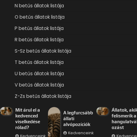
N betűs állatok listája
O betűs állatok listája
P betűs állatok listája
R betűs állatok listája
S-Sz betűs állatok listája
T betűs állatok listája
U betűs állatok listája
V betűs állatok listája
Z-Zs betűs állatok listája
Mit árul el a
Állatok, aki
A legfurcsább
kedvenced
felismerik a
állati
viselkedése
hangulatvá
alvópozíciók
rólad?
ozást
Kedvenceink
Kedvenceink
Kedvence