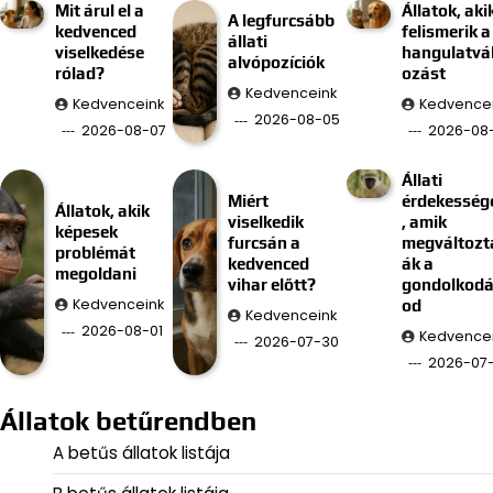
Mit árul el a
Állatok, aki
A legfurcsább
kedvenced
felismerik a
állati
viselkedése
hangulatvá
alvópozíciók
rólad?
ozást
Kedvenceink
Kedvenceink
Kedvence
2026-08-05
2026-08-07
2026-08
Állati
Miért
érdekesség
Állatok, akik
viselkedik
, amik
képesek
furcsán a
megváltozt
problémát
kedvenced
ák a
megoldani
vihar előtt?
gondolkod
Kedvenceink
od
Kedvenceink
2026-08-01
Kedvence
2026-07-30
2026-07
Állatok betűrendben
A betűs állatok listája