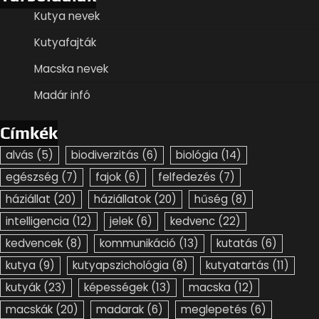
Kutya nevek
Kutyafajták
Macska nevek
Madár infó
Címkék
alvás
(5)
biodiverzitás
(6)
biológia
(14)
egészség
(7)
fajok
(6)
felfedezés
(7)
háziállat
(20)
háziállatok
(20)
hűség
(8)
intelligencia
(12)
jelek
(6)
kedvenc
(22)
kedvencek
(8)
kommunikáció
(13)
kutatás
(6)
kutya
(9)
kutyapszichológia
(8)
kutyatartás
(11)
kutyák
(23)
képességek
(13)
macska
(12)
macskák
(20)
madarak
(6)
meglepetés
(6)