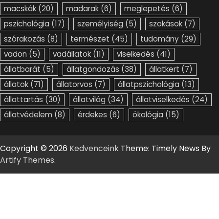
macskák
(20)
madarak
(6)
meglepetés
(6)
pszichológia
(17)
személyiség
(5)
szokások
(7)
szórakozás
(8)
természet
(45)
tudomány
(29)
vadon
(5)
vadállatok
(11)
viselkedés
(41)
állatbarát
(5)
állatgondozás
(38)
állatkert
(7)
állatok
(71)
állatorvos
(7)
állatpszichológia
(13)
állattartás
(30)
állatvilág
(34)
állatviselkedés
(24)
állatvédelem
(8)
érdekes
(6)
ökológia
(15)
Copyright © 2026
Kedvenceink
Theme: Timely News By
Artify Themes
.