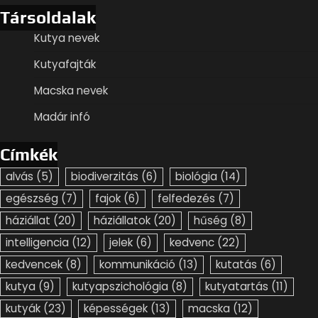
Társoldalak
Kutya nevek
Kutyafajták
Macska nevek
Madár infó
Címkék
alvás
(5)
biodiverzitás
(6)
biológia
(14)
egészség
(7)
fajok
(6)
felfedezés
(7)
háziállat
(20)
háziállatok
(20)
hűség
(8)
intelligencia
(12)
jelek
(6)
kedvenc
(22)
kedvencek
(8)
kommunikáció
(13)
kutatás
(6)
kutya
(9)
kutyapszichológia
(8)
kutyatartás
(11)
kutyák
(23)
képességek
(13)
macska
(12)