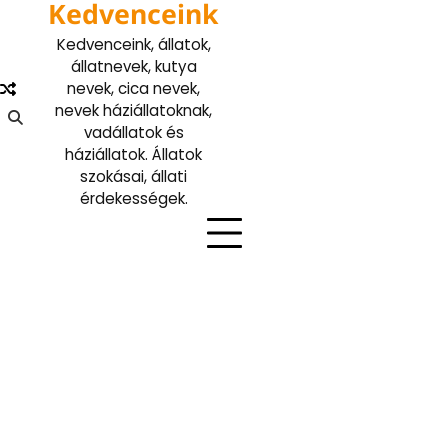
Kedvenceink
Skip
to
Kedvenceink, állatok,
content
állatnevek, kutya
nevek, cica nevek,
nevek háziállatoknak,
vadállatok és
háziállatok. Állatok
szokásai, állati
érdekességek.