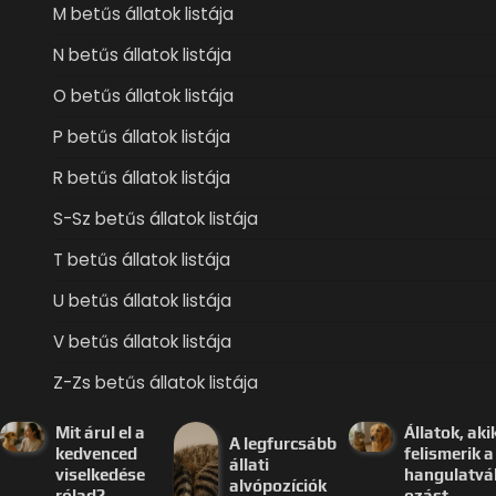
M betűs állatok listája
N betűs állatok listája
O betűs állatok listája
P betűs állatok listája
R betűs állatok listája
S-Sz betűs állatok listája
T betűs állatok listája
U betűs állatok listája
V betűs állatok listája
Z-Zs betűs állatok listája
Mit árul el a
Állatok, aki
A legfurcsább
kedvenced
felismerik a
állati
viselkedése
hangulatvá
alvópozíciók
rólad?
ozást