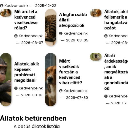
Kedvenceink
2025-12-22
Mit árul el a
Állatok, aki
A legfurcsább
kedvenced
felismerik a
állati
viselkedése
hangulatvá
alvópozíciók
rólad?
ozást
Kedvenceink
Kedvenceink
Kedvence
2026-08-05
2026-08-07
2026-08
Állati
Miért
érdekesség
Állatok, akik
viselkedik
, amik
képesek
furcsán a
megváltozt
problémát
kedvenced
ák a
megoldani
vihar előtt?
gondolkod
Kedvenceink
od
Kedvenceink
2026-08-01
Kedvence
2026-07-30
2026-07
Állatok betűrendben
A betűs állatok listája