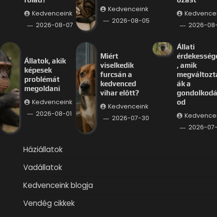
Kedvenceink
Kedvenceink
Kedvence
2026-08-05
2026-08-07
2026-08
Állati
Miért
érdekesség
Állatok, akik
viselkedik
, amik
képesek
furcsán a
megváltozt
problémát
kedvenced
ák a
megoldani
vihar előtt?
gondolkod
Kedvenceink
od
Kedvenceink
2026-08-01
Kedvence
2026-07-30
2026-07
Háziállatok
Vadállatok
Kedvenceink blogja
Vendég cikkek