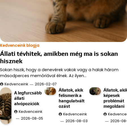
Kedvenceink blogja
Állati tévhitek, amikben még ma is sokan
hisznek
Sokan hiszik, hogy a denevérek vakok vagy a halak három
másodperces memóriával élnek. Az ilyen…
Kedvenceink
2026-02-07
Állatok, akik
Állatok, aki
A legfurcsább
felismerik a
képesek
állati
hangulatvált
problémát
alvópozíciók
ozást
megoldani
Kedvenceink
Kedvenceink
Kedvence
2026-08-05
2026-08-03
2026-08-