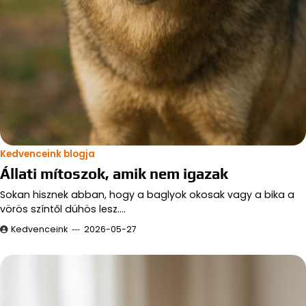
Kedvenceink blogja
Állati mítoszok, amik nem igazak
Sokan hisznek abban, hogy a baglyok okosak vagy a bika a
vörös színtől dühös lesz.…
Kedvenceink
2026-05-27