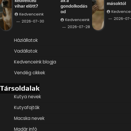
kedvenced
ák a
másoktól
vihar előtt?
gondolkodás
Kedvence
od
Kedvenceink
2026-07
Kedvenceink
2026-07-30
2026-07-28
Háziállatok
Vadállatok
Kedvenceink blogja
Vendég cikkek
Társoldalak
Kutya nevek
Kutyafajták
Macska nevek
Madár infó