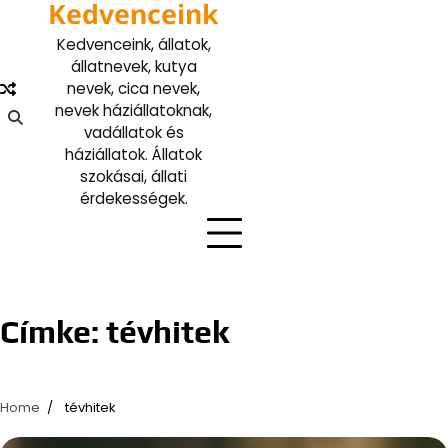
Kedvenceink
Skip
to
Kedvenceink, állatok,
content
állatnevek, kutya
nevek, cica nevek,
nevek háziállatoknak,
vadállatok és
háziállatok. Állatok
szokásai, állati
érdekességek.
Címke:
tévhitek
Home
tévhitek