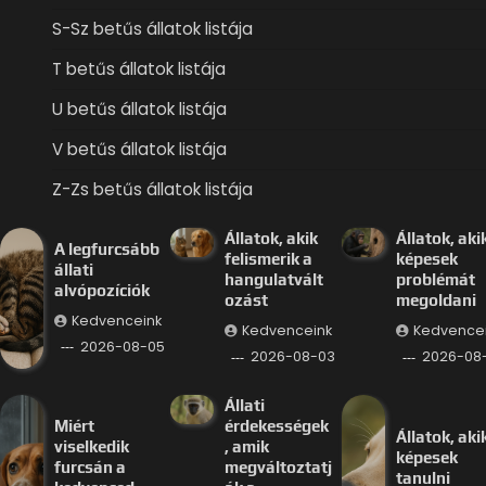
S-Sz betűs állatok listája
T betűs állatok listája
U betűs állatok listája
V betűs állatok listája
Z-Zs betűs állatok listája
Állatok, akik
Állatok, aki
A legfurcsább
felismerik a
képesek
állati
hangulatvált
problémát
alvópozíciók
ozást
megoldani
Kedvenceink
Kedvenceink
Kedvence
2026-08-05
2026-08-03
2026-08-
Állati
Miért
érdekességek
Állatok, aki
viselkedik
, amik
képesek
furcsán a
megváltoztatj
tanulni