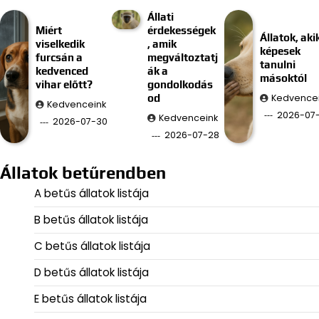
Állati
Miért
érdekességek
Állatok, aki
viselkedik
, amik
képesek
furcsán a
megváltoztatj
tanulni
kedvenced
ák a
másoktól
vihar előtt?
gondolkodás
Kedvence
od
Kedvenceink
2026-07
Kedvenceink
2026-07-30
2026-07-28
Állatok betűrendben
A betűs állatok listája
B betűs állatok listája
C betűs állatok listája
D betűs állatok listája
E betűs állatok listája