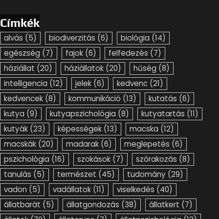
Címkék
alvás
(5)
biodiverzitás
(6)
biológia
(14)
egészség
(7)
fajok
(6)
felfedezés
(7)
háziállat
(20)
háziállatok
(20)
hűség
(8)
intelligencia
(12)
jelek
(6)
kedvenc
(21)
kedvencek
(8)
kommunikáció
(13)
kutatás
(6)
kutya
(9)
kutyapszichológia
(8)
kutyatartás
(11)
kutyák
(23)
képességek
(13)
macska
(12)
macskák
(20)
madarak
(6)
meglepetés
(6)
pszichológia
(16)
szokások
(7)
szórakozás
(8)
tanulás
(5)
természet
(45)
tudomány
(29)
vadon
(5)
vadállatok
(11)
viselkedés
(40)
állatbarát
(5)
állatgondozás
(38)
állatkert
(7)