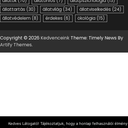
állatok
(70)
állatorvos
(7)
állatpszichológia
(13)
állattartás
(30)
állatvilág
(34)
állatviselkedés
(24)
állatvédelem
(8)
érdekes
(6)
ökológia
(15)
Copyright © 2026
Kedvenceink
Theme: Timely News By
Artify Themes
.
Kedves Látogató! Tájékoztatjuk, hogy a honlap felhasználói élmény