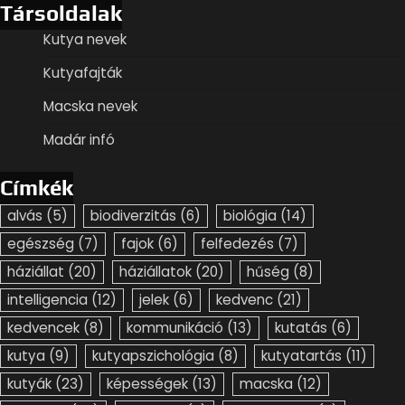
Társoldalak
Kutya nevek
Kutyafajták
Macska nevek
Madár infó
Címkék
alvás
(5)
biodiverzitás
(6)
biológia
(14)
egészség
(7)
fajok
(6)
felfedezés
(7)
háziállat
(20)
háziállatok
(20)
hűség
(8)
intelligencia
(12)
jelek
(6)
kedvenc
(21)
kedvencek
(8)
kommunikáció
(13)
kutatás
(6)
kutya
(9)
kutyapszichológia
(8)
kutyatartás
(11)
kutyák
(23)
képességek
(13)
macska
(12)