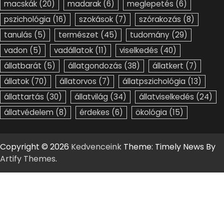
macskák
(20)
madarak
(6)
meglepetés
(6)
pszichológia
(16)
szokások
(7)
szórakozás
(8)
tanulás
(5)
természet
(45)
tudomány
(29)
vadon
(5)
vadállatok
(11)
viselkedés
(40)
állatbarát
(5)
állatgondozás
(38)
állatkert
(7)
állatok
(70)
állatorvos
(7)
állatpszichológia
(13)
állattartás
(30)
állatvilág
(34)
állatviselkedés
(24)
állatvédelem
(8)
érdekes
(6)
ökológia
(15)
Copyright © 2026
Kedvenceink
Theme: Timely News By
Artify Themes
.