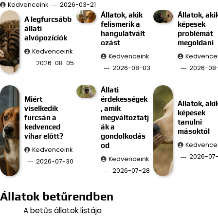
Kedvenceink
2026-03-21
Állatok, akik
Állatok, aki
A legfurcsább
felismerik a
képesek
állati
hangulatvált
problémát
alvópozíciók
ozást
megoldani
Kedvenceink
Kedvenceink
Kedvence
2026-08-05
2026-08-03
2026-08-
Állati
Miért
érdekességek
Állatok, aki
viselkedik
, amik
képesek
furcsán a
megváltoztatj
tanulni
kedvenced
ák a
másoktól
vihar előtt?
gondolkodás
Kedvence
od
Kedvenceink
2026-07
Kedvenceink
2026-07-30
2026-07-28
Állatok betűrendben
A betűs állatok listája