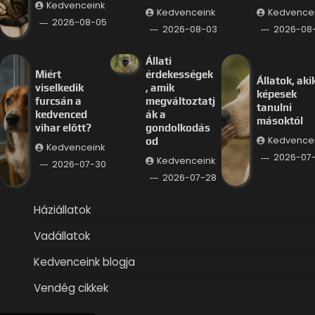
Kedvenceink
Kedvenceink
Kedvence
2026-08-05
2026-08-03
2026-08-
Állati
Miért
érdekességek
Állatok, aki
viselkedik
, amik
képesek
furcsán a
megváltoztatj
tanulni
kedvenced
ák a
másoktól
vihar előtt?
gondolkodás
Kedvence
od
Kedvenceink
2026-07
Kedvenceink
2026-07-30
2026-07-28
Háziállatok
Vadállatok
Kedvenceink blogja
Vendég cikkek