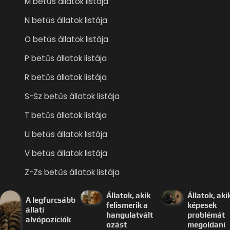
M betűs állatok listája
N betűs állatok listája
O betűs állatok listája
P betűs állatok listája
R betűs állatok listája
S-Sz betűs állatok listája
T betűs állatok listája
U betűs állatok listája
V betűs állatok listája
Z-Zs betűs állatok listája
Állatok, akik
Állatok, aki
A legfurcsább
felismerik a
képesek
állati
hangulatvált
problémát
alvópozíciók
ozást
megoldani