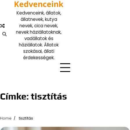
Kedvenceink
Skip
to
Kedvenceink, állatok,
content
állatnevek, kutya
nevek, cica nevek,
nevek háziállatoknak,
vadállatok és
háziállatok. Állatok
szokásai, állati
érdekességek.
Címke:
tisztítás
Home
tisztítás