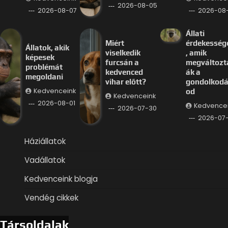
2026-08-05
2026-08-07
2026-08
Állati
Miért
érdekesség
Állatok, akik
viselkedik
, amik
képesek
furcsán a
megváltozt
problémát
kedvenced
ák a
megoldani
vihar előtt?
gondolkod
Kedvenceink
od
Kedvenceink
2026-08-01
Kedvence
2026-07-30
2026-07
Háziállatok
Vadállatok
Kedvenceink blogja
Vendég cikkek
Társoldalak