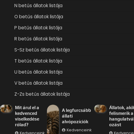
N betűs állatok listája
O betűs állatok listája
P betűs állatok listája
R betűs állatok listája
S-Sz betűs állatok listája
T betűs állatok listája
U betűs állatok listája
V betűs állatok listája
Z-Zs betűs állatok listája
Mit árul el a
Állatok, aki
A legfurcsább
kedvenced
felismerik a
állati
viselkedése
hangulatvá
alvópozíciók
rólad?
ozást
Kedvenceink
Kedvenceink
Kedvence