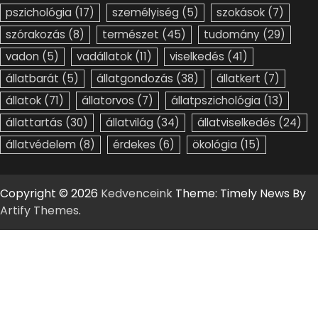
pszichológia
(17)
személyiség
(5)
szokások
(7)
szórakozás
(8)
természet
(45)
tudomány
(29)
vadon
(5)
vadállatok
(11)
viselkedés
(41)
állatbarát
(5)
állatgondozás
(38)
állatkert
(7)
állatok
(71)
állatorvos
(7)
állatpszichológia
(13)
állattartás
(30)
állatvilág
(34)
állatviselkedés
(24)
állatvédelem
(8)
érdekes
(6)
ökológia
(15)
Copyright © 2026
Kedvenceink
Theme: Timely News By
Artify Themes
.