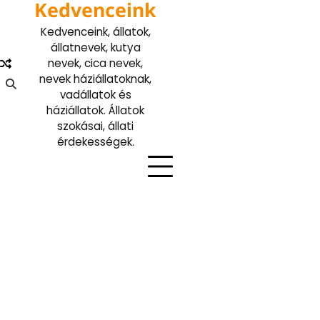
Kedvenceink
Skip
to
Kedvenceink, állatok,
content
állatnevek, kutya
nevek, cica nevek,
nevek háziállatoknak,
vadállatok és
háziállatok. Állatok
szokásai, állati
érdekességek.