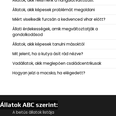
Állatok, akik felismerik a hangulatváltozást
Állatok, akik képesek problémát megoldani
Miért viselkedik furcsán a kedvenced vihar előtt?
Állati érdekességek, amik megváltoztatják a
gondolkodásod
Állatok, akik képesek tanulni másoktól
Mit jelent, ha a kutya ásít rád nézve?
Vadállatok, akik meglepően családcentrikusak
Hogyan jelzi a macska, ha elégedett?
Állatok ABC szerint:
A betűs állatok listája