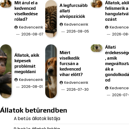
Mit árul el a
Állatok, aki
A legfurcsább
kedvenced
felismerik a
állati
viselkedése
hangulatvá
alvópozíciók
rólad?
ozást
Kedvenceink
Kedvenceink
Kedvence
2026-08-05
2026-08-07
2026-08
Állati
Miért
érdekesség
Állatok, akik
viselkedik
, amik
képesek
furcsán a
megváltozt
problémát
kedvenced
ák a
megoldani
vihar előtt?
gondolkod
Kedvenceink
od
Kedvenceink
2026-08-01
Kedvence
2026-07-30
2026-07
Állatok betűrendben
A betűs állatok listája