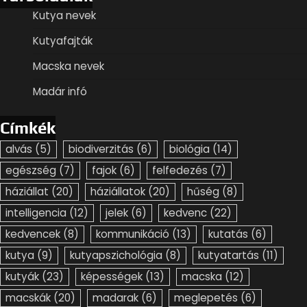
Kutya nevek
Kutyafajták
Macska nevek
Madár infó
Címkék
alvás
(5)
biodiverzitás
(6)
biológia
(14)
egészség
(7)
fajok
(6)
felfedezés
(7)
háziállat
(20)
háziállatok
(20)
hűség
(8)
intelligencia
(12)
jelek
(6)
kedvenc
(22)
kedvencek
(8)
kommunikáció
(13)
kutatás
(6)
kutya
(9)
kutyapszichológia
(8)
kutyatartás
(11)
kutyák
(23)
képességek
(13)
macska
(12)
macskák
(20)
madarak
(6)
meglepetés
(6)