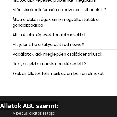
Állatok, akik képesek problémát megoldani
Miért viselkedik furcsán a kedvenced vihar előtt?
Állati érdekességek, amik megváltoztatják a
gondolkodásod
Állatok, akik képesek tanulni másoktól
Mit jelent, ha a kutya ásít rád nézve?
Vadállatok, akik meglepően családcentrikusak
Hogyan jelzi a macska, ha elégedett?
Ezek az állatok felismerik az emberi érzelmeket
Állatok ABC szerint:
A betűs állatok listája