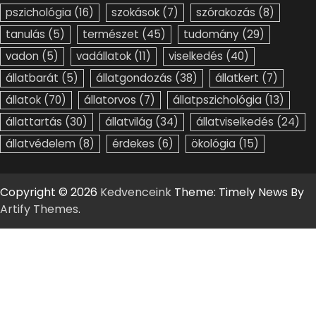
pszichológia
(16)
szokások
(7)
szórakozás
(8)
tanulás
(5)
természet
(45)
tudomány
(29)
vadon
(5)
vadállatok
(11)
viselkedés
(40)
állatbarát
(5)
állatgondozás
(38)
állatkert
(7)
állatok
(70)
állatorvos
(7)
állatpszichológia
(13)
állattartás
(30)
állatvilág
(34)
állatviselkedés
(24)
állatvédelem
(8)
érdekes
(6)
ökológia
(15)
Copyright © 2026
Kedvenceink
Theme: Timely News By
Artify Themes
.