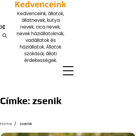
Kedvenceink
Skip
to
Kedvenceink, állatok,
content
állatnevek, kutya
nevek, cica nevek,
nevek háziállatoknak,
vadállatok és
háziállatok. Állatok
szokásai, állati
érdekességek.
Címke:
zsenik
Home
zsenik