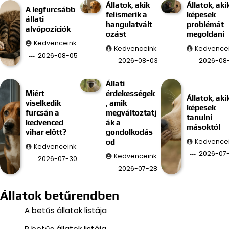
Állatok, akik
Állatok, aki
A legfurcsább
felismerik a
képesek
állati
hangulatvált
problémát
alvópozíciók
ozást
megoldani
Kedvenceink
Kedvenceink
Kedvence
2026-08-05
2026-08-03
2026-08-
Állati
Miért
érdekességek
Állatok, aki
viselkedik
, amik
képesek
furcsán a
megváltoztatj
tanulni
kedvenced
ák a
másoktól
vihar előtt?
gondolkodás
Kedvence
od
Kedvenceink
2026-07
Kedvenceink
2026-07-30
2026-07-28
Állatok betűrendben
A betűs állatok listája