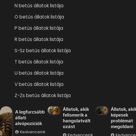
N betűs állatok listája
O betűs állatok listája
P betűs állatok listája
R betűs állatok listája
S-Sz betűs állatok listája
T betűs állatok listája
U betűs állatok listája
V betűs állatok listája
Z-Zs betűs állatok listája
Állatok, akik
Állatok, aki
A legfurcsább
felismerik a
képesek
állati
hangulatvált
problémát
alvópozíciók
ozást
megoldani
Kedvenceink
Kedvenceink
Kedvence