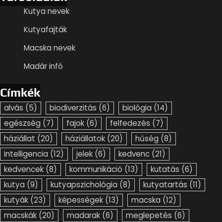
Kutya nevek
Kutyafajták
Macska nevek
Madár infó
Címkék
alvás
(5)
biodiverzitás
(6)
biológia
(14)
egészség
(7)
fajok
(6)
felfedezés
(7)
háziállat
(20)
háziállatok
(20)
hűség
(8)
intelligencia
(12)
jelek
(6)
kedvenc
(21)
kedvencek
(8)
kommunikáció
(13)
kutatás
(6)
kutya
(9)
kutyapszichológia
(8)
kutyatartás
(11)
kutyák
(23)
képességek
(13)
macska
(12)
macskák
(20)
madarak
(6)
meglepetés
(6)