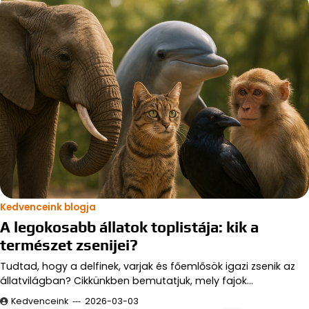
Kedvenceink blogja
A legokosabb állatok toplistája: kik a
természet zsenijei?
Tudtad, hogy a delfinek, varjak és főemlősök igazi zsenik az
állatvilágban? Cikkünkben bemutatjuk, mely fajok…
Kedvenceink
2026-03-03