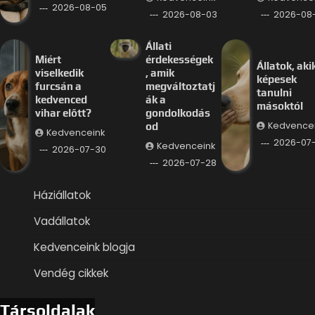
2026-08-05
2026-08-03
2026-08-
Állati
Miért
érdekességek
Állatok, aki
viselkedik
, amik
képesek
furcsán a
megváltoztatj
tanulni
kedvenced
ák a
másoktól
vihar előtt?
gondolkodás
Kedvence
od
Kedvenceink
2026-07
Kedvenceink
2026-07-30
2026-07-28
Háziállatok
Vadállatok
Kedvenceink blogja
Vendég cikkek
Társoldalak